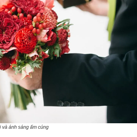
ơi và ánh sáng ấm cúng