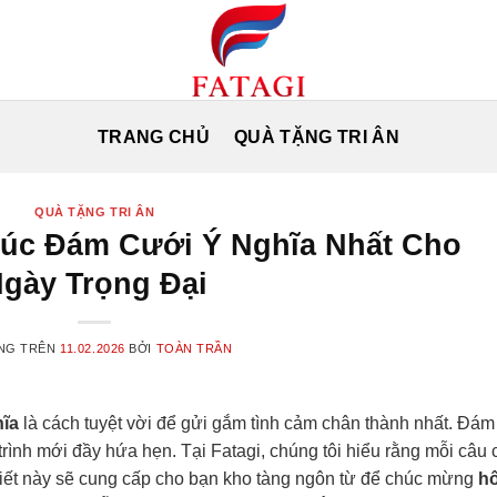
TRANG CHỦ
QUÀ TẶNG TRI ÂN
QUÀ TẶNG TRI ÂN
úc Đám Cưới Ý Nghĩa Nhất Cho
gày Trọng Đại
NG TRÊN
11.02.2026
BỞI
TOÀN TRẦN
hĩa
là cách tuyệt vời để gửi gắm tình cảm chân thành nhất. Đám
rình mới đầy hứa hẹn. Tại Fatagi, chúng tôi hiểu rằng mỗi câu
viết này sẽ cung cấp cho bạn kho tàng ngôn từ để chúc mừng
h