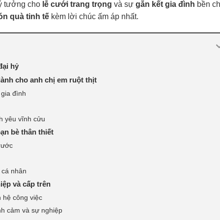
 ý tưởng cho
lễ cưới trang trọng
và sự
gắn kết gia đình
bền ch
n quà tinh tế
kèm lời chúc ấm áp nhất.
đại hỷ
nh cho anh chị em ruột thịt
 gia đình
h yêu vĩnh cửu
n bè thân thiết
trước
 cá nhân
iệp và cấp trên
 hệ công việc
nh cảm và sự nghiệp