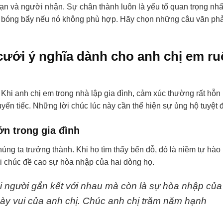
ạn và người nhận. Sự chân thành luôn là yếu tố quan trọng nhấ
 bóng bẩy nếu nó không phù hợp. Hãy chọn những câu văn ph
ưới ý nghĩa dành cho anh chị em ru
 Khi anh chị em trong nhà lập gia đình, cảm xúc thường rất hỗn
yến tiếc. Những lời chúc lúc này cần thể hiện sự ủng hộ tuyệt đ
ớn trong gia đình
ng ta trưởng thành. Khi họ tìm thấy bến đỗ, đó là niềm tự hào
ời chúc đề cao sự hòa nhập của hai dòng họ.
 người gắn kết với nhau mà còn là sự hòa nhập của
ày vui của anh chị. Chúc anh chị trăm năm hạnh