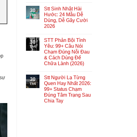
Stt Sinh Nhật Hài
30
Hước: 24 Mẫu Dễ
Th4
Dùng, Dễ Gây Cười
2026
STT Phản Bội Tình
30
Yêu: 99+ Câu Nói
Th4
Chạm Đúng Nỗi Đau
óp
& Cách Dùng Để
Chữa Lành (2026)
Stt Người Lạ Từng
 sự
30
Quen Hay Nhất 2026:
Th4
99+ Status Chạm
Đúng Tâm Trạng Sau
Chia Tay