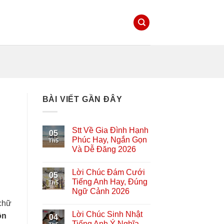
BÀI VIẾT GẦN ĐÂY
Stt Về Gia Đình Hạnh
05
Phúc Hay, Ngắn Gọn
Th5
Và Dễ Đăng 2026
Lời Chúc Đám Cưới
05
Tiếng Anh Hay, Đúng
Th5
Ngữ Cảnh 2026
 chữ
Lời Chúc Sinh Nhật
ôn
04
Tiếng Anh Ý Nghĩa