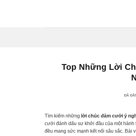
Chuyển
đến
nội
dung
Top Những Lời Ch
N
ĐÃ ĐĂ
Tìm kiếm những
lời chúc đám cưới ý ng
cưới đánh dấu sự khởi đầu của một hành t
đều mang sức mạnh kết nối sâu sắc. Bài 