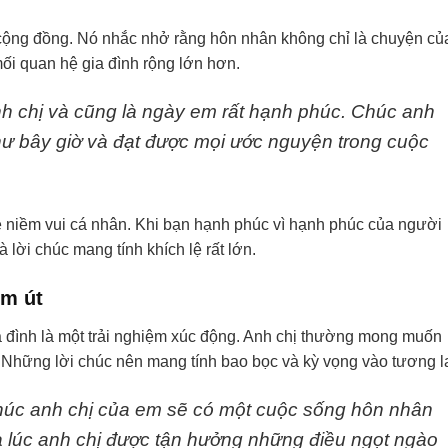
ộng đồng. Nó nhắc nhở rằng hôn nhân không chỉ là chuyện củ
ối quan hệ gia đình rộng lớn hơn.
h chị và cũng là ngày em rất hạnh phúc. Chúc anh
ư bây giờ và đạt được mọi ước nguyện trong cuộc
sẻ niềm vui cá nhân. Khi bạn hạnh phúc vì hạnh phúc của người
 lời chúc mang tính khích lệ rất lớn.
em út
a đình là một trải nghiệm xúc động. Anh chị thường mong muốn
 Những lời chúc nên mang tính bao bọc và kỳ vọng vào tương la
úc anh chị của em sẽ có một cuộc sống hôn nhân
à lúc anh chị được tận hưởng những điều ngọt ngào