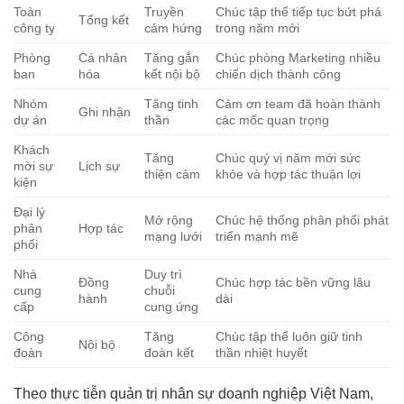
Toàn
Truyền
Chúc tập thể tiếp tục bứt phá
Tổng kết
công ty
cảm hứng
trong năm mới
Phòng
Cá nhân
Tăng gắn
Chúc phòng Marketing nhiều
ban
hóa
kết nội bộ
chiến dịch thành công
Nhóm
Tăng tinh
Cảm ơn team đã hoàn thành
Ghi nhận
dự án
thần
các mốc quan trọng
Khách
Tăng
Chúc quý vị năm mới sức
mời sự
Lịch sự
thiện cảm
khỏe và hợp tác thuận lợi
kiện
Đại lý
Mở rộng
Chúc hệ thống phân phối phát
phân
Hợp tác
mạng lưới
triển mạnh mẽ
phối
Nhà
Duy trì
Đồng
Chúc hợp tác bền vững lâu
cung
chuỗi
hành
dài
cấp
cung ứng
Công
Tăng
Chúc tập thể luôn giữ tinh
Nội bộ
đoàn
đoàn kết
thần nhiệt huyết
Theo thực tiễn quản trị nhân sự doanh nghiệp Việt Nam,