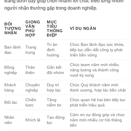
Bảng dưới đây giúp chọn nhanh lời chúc theo từng nhóm
người nhận thường gặp trong doanh nghiệp.
GIỌNG
MỤC
ĐỐI
VĂN
TIÊU
TƯỢNG
VÍ DỤ NGẮN
PHÙ
THÔNG
NHẬN
HỢP
ĐIỆP
Tri ân
Chúc Ban lãnh đạo sức khỏe,
Ban lãnh
Trang
định
tiếp tục dẫn dắt công ty phát
đạo
trọng
hướng
triển bền vững
Chúc team năm mới nhiều
Đồng
Thân
Gắn kết
năng lượng và thành công
nghiệp
thiện
đội nhóm
vượt kỳ vọng
Khách
Chuyên
Duy trì
Chúc Quý khách năm mới
hàng
nghiệp
hợp tác
thịnh vượng, hợp tác bền chặt
Chiến
Tăng
Chúc quan hệ hai bên tiếp tục
Đối tác
lược
niềm tin
phát triển hiệu quả
Cảm ơn sự đóng góp và chúc
Nhân
Tạo động
Khích lệ
năm mới nhiều cơ hội thăng
viên
lực
tiến