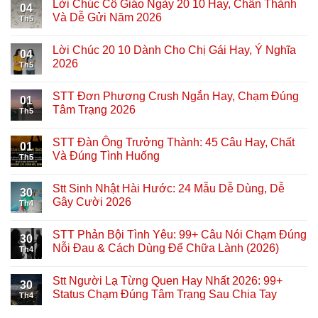
Lời Chúc Cô Giáo Ngày 20 10 Hay, Chân Thành
04
Và Dễ Gửi Năm 2026
Th5
Lời Chúc 20 10 Dành Cho Chị Gái Hay, Ý Nghĩa
04
2026
Th5
STT Đơn Phương Crush Ngắn Hay, Chạm Đúng
01
Tâm Trạng 2026
Th5
STT Đàn Ông Trưởng Thành: 45 Câu Hay, Chất
01
Và Đúng Tình Huống
Th5
Stt Sinh Nhật Hài Hước: 24 Mẫu Dễ Dùng, Dễ
30
Gây Cười 2026
Th4
STT Phản Bội Tình Yêu: 99+ Câu Nói Chạm Đúng
30
Nỗi Đau & Cách Dùng Để Chữa Lành (2026)
Th4
Stt Người Lạ Từng Quen Hay Nhất 2026: 99+
30
Status Chạm Đúng Tâm Trạng Sau Chia Tay
Th4