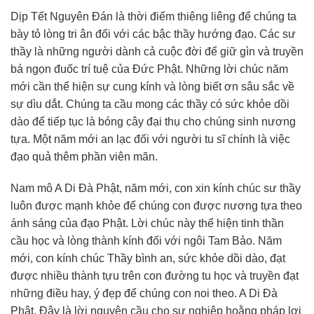
Dịp Tết Nguyên Đán là thời điểm thiêng liêng để chúng ta
bày tỏ lòng tri ân đối với các bậc thầy hướng đạo. Các sư
thầy là những người dành cả cuộc đời để giữ gìn và truyền
bá ngọn đuốc trí tuệ của Đức Phật. Những lời chúc năm
mới cần thể hiện sự cung kính và lòng biết ơn sâu sắc về
sự dìu dắt. Chúng ta cầu mong các thầy có sức khỏe dồi
dào để tiếp tục là bóng cây đại thụ cho chúng sinh nương
tựa. Một năm mới an lạc đối với người tu sĩ chính là việc
đạo quả thêm phần viên mãn.
Nam mô A Di Đà Phật, năm mới, con xin kính chúc sư thầy
luôn được mạnh khỏe để chúng con được nương tựa theo
ánh sáng của đạo Phật. Lời chúc này thể hiện tinh thần
cầu học và lòng thành kính đối với ngôi Tam Bảo. Năm
mới, con kính chúc Thầy bình an, sức khỏe dồi dào, đạt
được nhiều thành tựu trên con đường tu học và truyền đạt
những điều hay, ý đẹp để chúng con noi theo. A Di Đà
Phật. Đây là lời nguyện cầu cho sự nghiệp hoằng pháp lợi