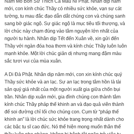
Nam Mô Bổn Sư Thích Ca Mâu Ni Phật. Nhân dịp năm
mới, con kính chúc Thầy có nhiều sức khỏe, vạn sự cát
tường, tu mau đắc đạo dẫn dắt chúng con và chúng sanh
sang bờ giác ngộ. Sự giác ngộ là mục tiêu tối thượng, và
lời chúc này chạm đúng vào tâm nguyện lớn nhất của
người tu hành. Nhân dịp Tết đến Xuân về, xin gửi đến
Thầy với ngàn đóa hoa thơm và kính chúc Thầy luôn luôn
mạnh khỏe. Một lời chúc giản dị nhưng mang đậm màu
sắc tươi vui của mùa xuân.
A Di Đà Phật. Nhân dịp năm mới, con xin kính chúc quý
Thầy sức khỏe và an lạc. Sự an lạc trong tâm hồn là tài
sản quý giá nhất của một người xuất gia giữa chốn bụi
trần. Nhân dịp xuân mới, gia đình chúng con thành tâm
kính chúc Thầy pháp thể khinh an và đạo quả viên thành
để soi đường chỉ lối cho chúng con. Cụm từ “pháp thể
khinh an” là lời chúc sức khỏe trang trọng nhất dành cho
các bậc tu sĩ cao đức. Nó thể hiện mong muốn thân thể