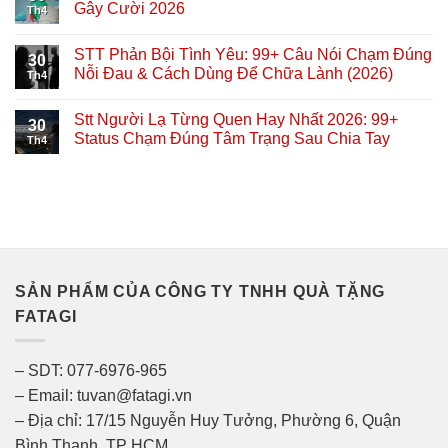
Gây Cười 2026
Th4
STT Phản Bội Tình Yêu: 99+ Câu Nói Chạm Đúng
30
Nỗi Đau & Cách Dùng Để Chữa Lành (2026)
Th4
Stt Người Lạ Từng Quen Hay Nhất 2026: 99+
30
Status Chạm Đúng Tâm Trạng Sau Chia Tay
Th4
SẢN PHẨM CỦA CÔNG TY TNHH QUÀ TẶNG
FATAGI
– SDT: 077-6976-965
– Email: tuvan@fatagi.vn
– Địa chỉ: 17/15 Nguyễn Huy Tưởng, Phường 6, Quận
Bình Thạnh, TP HCM