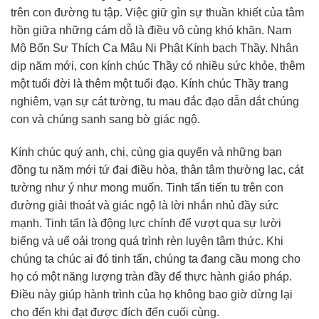
trên con đường tu tập. Việc giữ gìn sự thuần khiết của tâm
hồn giữa những cám dỗ là điều vô cùng khó khăn. Nam
Mô Bổn Sư Thích Ca Mâu Ni Phật Kính bạch Thầy. Nhân
dịp năm mới, con kính chúc Thầy có nhiều sức khỏe, thêm
một tuổi đời là thêm một tuổi đạo. Kính chúc Thầy trang
nghiêm, vạn sự cát tường, tu mau đắc đạo dẫn dắt chúng
con và chúng sanh sang bờ giác ngộ.
Kính chúc quý anh, chị, cùng gia quyến và những bạn
đồng tu năm mới tứ đại điều hòa, thân tâm thường lạc, cát
tường như ý như mong muốn. Tinh tấn tiến tu trên con
đường giải thoát và giác ngộ là lời nhắn nhủ đầy sức
mạnh. Tinh tấn là động lực chính để vượt qua sự lười
biếng và uể oải trong quá trình rèn luyện tâm thức. Khi
chúng ta chúc ai đó tinh tấn, chúng ta đang cầu mong cho
họ có một năng lượng tràn đầy để thực hành giáo pháp.
Điều này giúp hành trình của họ không bao giờ dừng lại
cho đến khi đạt được đích đến cuối cùng.