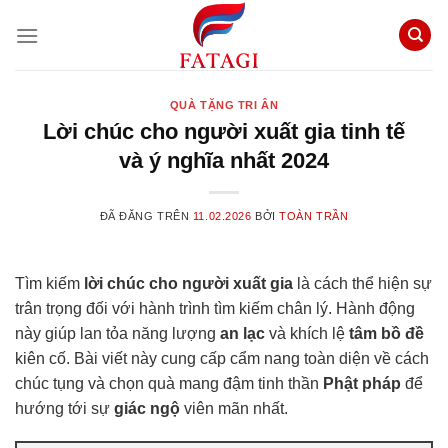
Chuyển
đến
nội
dung
QUÀ TẶNG TRI ÂN
Lời chúc cho người xuất gia tinh tế
và ý nghĩa nhất 2024
ĐÃ ĐĂNG TRÊN
11.02.2026
BỞI
TOÀN TRẦN
Tìm kiếm
lời chúc cho người xuất gia
là cách thể hiện sự
trân trọng đối với hành trình tìm kiếm chân lý. Hành động
này giúp lan tỏa năng lượng
an lạc
và khích lệ
tâm bồ đề
kiên cố. Bài viết này cung cấp cẩm nang toàn diện về cách
chúc tụng và chọn quà mang đậm tinh thần
Phật pháp
để
hướng tới sự
giác ngộ
viên mãn nhất.