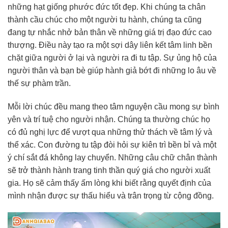
những hạt giống phước đức tốt đẹp. Khi chúng ta chân
thành cầu chúc cho một người tu hành, chúng ta cũng
đang tự nhắc nhở bản thân về những giá trị đạo đức cao
thượng. Điều này tạo ra một sợi dây liên kết tâm linh bền
chặt giữa người ở lại và người ra đi tu tập. Sự ủng hộ của
người thân và bạn bè giúp hành giả bớt đi những lo âu về
thế sự phàm trần.
Mỗi lời chúc đều mang theo tâm nguyện cầu mong sự bình
yên và trí tuệ cho người nhận. Chúng ta thường chúc họ
có đủ nghị lực để vượt qua những thử thách về tâm lý và
thể xác. Con đường tu tập đòi hỏi sự kiên trì bền bỉ và một
ý chí sắt đá không lay chuyển. Những câu chữ chân thành
sẽ trở thành hành trang tinh thần quý giá cho người xuất
gia. Họ sẽ cảm thấy ấm lòng khi biết rằng quyết định của
mình nhận được sự thấu hiểu và trân trọng từ cộng đồng.