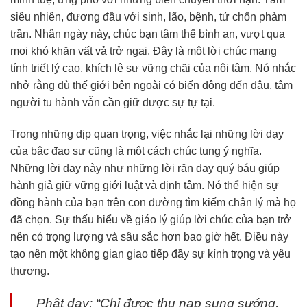
siêu nhiên, đương đầu với sinh, lão, bệnh, tử chốn phàm
trần. Nhân ngày này, chúc bạn tâm thế bình an, vượt qua
mọi khó khăn vất vả trở ngại. Đây là một lời chúc mang
tính triết lý cao, khích lệ sự vững chãi của nội tâm. Nó nhắc
nhở rằng dù thế giới bên ngoài có biến động đến đâu, tâm
người tu hành vẫn cần giữ được sự tự tại.
Trong những dịp quan trọng, việc nhắc lại những lời dạy
của bậc đạo sư cũng là một cách chúc tụng ý nghĩa.
Những lời dạy này như những lời răn dạy quý báu giúp
hành giả giữ vững giới luật và định tâm. Nó thể hiện sự
đồng hành của bạn trên con đường tìm kiếm chân lý mà họ
đã chọn. Sự thấu hiểu về giáo lý giúp lời chúc của bạn trở
nên có trọng lượng và sâu sắc hơn bao giờ hết. Điều này
tạo nên một không gian giao tiếp đầy sự kính trọng và yêu
thương.
Phật dạy: “Chỉ được thu nạp sung sướng,