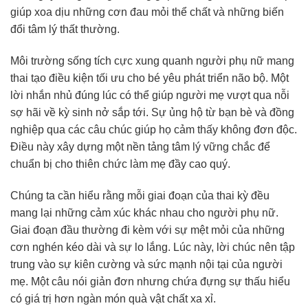
giúp xoa dịu những cơn đau mỏi thể chất và những biến
đổi tâm lý thất thường.
Môi trường sống tích cực xung quanh người phụ nữ mang
thai tạo điều kiện tối ưu cho bé yêu phát triển não bộ. Một
lời nhắn nhủ đúng lúc có thể giúp người mẹ vượt qua nỗi
sợ hãi về kỳ sinh nở sắp tới. Sự ủng hộ từ bạn bè và đồng
nghiệp qua các câu chúc giúp họ cảm thấy không đơn độc.
Điều này xây dựng một nền tảng tâm lý vững chắc để
chuẩn bị cho thiên chức làm mẹ đầy cao quý.
Chúng ta cần hiểu rằng mỗi giai đoạn của thai kỳ đều
mang lại những cảm xúc khác nhau cho người phụ nữ.
Giai đoạn đầu thường đi kèm với sự mệt mỏi của những
cơn nghén kéo dài và sự lo lắng. Lúc này, lời chúc nên tập
trung vào sự kiên cường và sức mạnh nội tại của người
mẹ. Một câu nói giản đơn nhưng chứa đựng sự thấu hiểu
có giá trị hơn ngàn món quà vật chất xa xỉ.