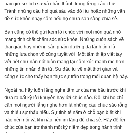
hãy giữ sự lịch sự và chân thành trong từng câu chữ.
Tránh những câu hỏi quá sâu vào đời tư hoặc những vấn
đề sức khỏe nhạy cảm nếu họ chưa sẵn sàng chia sẻ.
Bạn cũng có thể gửi kèm lời chúc với một món quà nhỏ
mang tính chất chăm sóc sức khỏe. Những cuốn sách về
thai giáo hay những sản phẩm dưỡng da lành tính là
những lựa chọn vô cùng tuyệt vời. Một tấm thiệp viết tay
với nét chữ nắn nót luôn mang lại cảm xúc mạnh mẽ hơn
những tin nhắn điện tử. Sự đầu tư về mặt thời gian và
công sức cho thấy bạn thực sự trân trọng mối quan hệ này.
Ngoài ra, hãy luôn lắng nghe tâm tư của mẹ bầu trước khi
đưa ra bất kỳ lời khuyên hay lời chúc nào. Đôi khi họ chỉ
cần một người lắng nghe hơn là những câu chúc sáo rỗng
và thiếu sự thấu hiểu. Sự tinh tế nằm ở chỗ bạn biết khi
nào nên nói và khi nào nên im lặng để chia sẻ. Hãy để lời
chúc của bạn trở thành một kỷ niệm đẹp trong hành trình