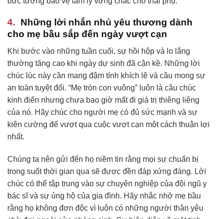
bức tường bảo vệ tâm lý vững chắc cho thai phụ.
Những lời nhắn nhủ yêu thương dành
cho mẹ bầu sắp đến ngày vượt cạn
Khi bước vào những tuần cuối, sự hồi hộp và lo lắng
thường tăng cao khi ngày dự sinh đã cận kề. Những lời
chúc lúc này cần mang đậm tính khích lệ và cầu mong sự
an toàn tuyệt đối. “Mẹ tròn con vuông” luôn là câu chúc
kinh điển nhưng chưa bao giờ mất đi giá trị thiêng liêng
của nó. Hãy chúc cho người mẹ có đủ sức mạnh và sự
kiên cường để vượt qua cuộc vượt cạn một cách thuận lợi
nhất.
Chúng ta nên gửi đến họ niềm tin rằng mọi sự chuẩn bị
trong suốt thời gian qua sẽ được đền đáp xứng đáng. Lời
chúc có thể tập trung vào sự chuyên nghiệp của đội ngũ y
bác sĩ và sự ủng hộ của gia đình. Hãy nhắc nhở mẹ bầu
rằng họ không đơn độc vì luôn có những người thân yêu