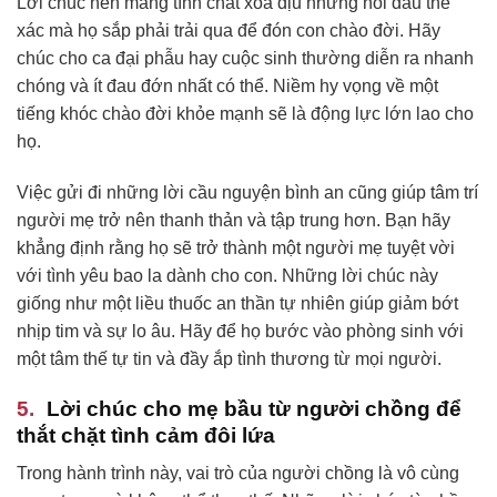
Lời chúc nên mang tính chất xoa dịu những nỗi đau thể
xác mà họ sắp phải trải qua để đón con chào đời. Hãy
chúc cho ca đại phẫu hay cuộc sinh thường diễn ra nhanh
chóng và ít đau đớn nhất có thể. Niềm hy vọng về một
tiếng khóc chào đời khỏe mạnh sẽ là động lực lớn lao cho
họ.
Việc gửi đi những lời cầu nguyện bình an cũng giúp tâm trí
người mẹ trở nên thanh thản và tập trung hơn. Bạn hãy
khẳng định rằng họ sẽ trở thành một người mẹ tuyệt vời
với tình yêu bao la dành cho con. Những lời chúc này
giống như một liều thuốc an thần tự nhiên giúp giảm bớt
nhịp tim và sự lo âu. Hãy để họ bước vào phòng sinh với
một tâm thế tự tin và đầy ắp tình thương từ mọi người.
Lời chúc cho mẹ bầu từ người chồng để
thắt chặt tình cảm đôi lứa
Trong hành trình này, vai trò của người chồng là vô cùng