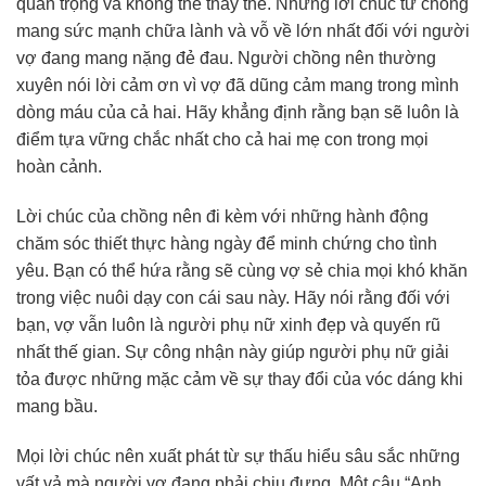
quan trọng và không thể thay thế. Những lời chúc từ chồng
mang sức mạnh chữa lành và vỗ về lớn nhất đối với người
vợ đang mang nặng đẻ đau. Người chồng nên thường
xuyên nói lời cảm ơn vì vợ đã dũng cảm mang trong mình
dòng máu của cả hai. Hãy khẳng định rằng bạn sẽ luôn là
điểm tựa vững chắc nhất cho cả hai mẹ con trong mọi
hoàn cảnh.
Lời chúc của chồng nên đi kèm với những hành động
chăm sóc thiết thực hàng ngày để minh chứng cho tình
yêu. Bạn có thể hứa rằng sẽ cùng vợ sẻ chia mọi khó khăn
trong việc nuôi dạy con cái sau này. Hãy nói rằng đối với
bạn, vợ vẫn luôn là người phụ nữ xinh đẹp và quyến rũ
nhất thế gian. Sự công nhận này giúp người phụ nữ giải
tỏa được những mặc cảm về sự thay đổi của vóc dáng khi
mang bầu.
Mọi lời chúc nên xuất phát từ sự thấu hiểu sâu sắc những
vất vả mà người vợ đang phải chịu đựng. Một câu “Anh