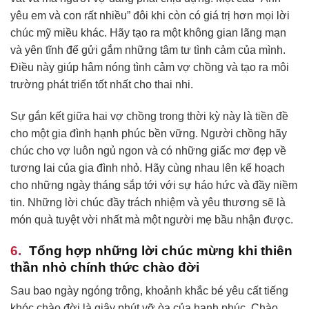
yêu em và con rất nhiều” đôi khi còn có giá trị hơn mọi lời
chúc mỹ miều khác. Hãy tạo ra một không gian lãng mạn
và yên tĩnh để gửi gắm những tâm tư tình cảm của mình.
Điều này giúp hâm nóng tình cảm vợ chồng và tạo ra môi
trường phát triển tốt nhất cho thai nhi.
Sự gắn kết giữa hai vợ chồng trong thời kỳ này là tiền đề
cho một gia đình hạnh phúc bền vững. Người chồng hãy
chúc cho vợ luôn ngủ ngon và có những giấc mơ đẹp về
tương lai của gia đình nhỏ. Hãy cùng nhau lên kế hoạch
cho những ngày tháng sắp tới với sự háo hức và đầy niềm
tin. Những lời chúc đầy trách nhiệm và yêu thương sẽ là
món quà tuyệt vời nhất mà một người mẹ bầu nhận được.
Tổng hợp những lời chúc mừng khi thiên
thần nhỏ chính thức chào đời
Sau bao ngày ngóng trông, khoảnh khắc bé yêu cất tiếng
khóc chào đời là giây phút vỡ òa của hạnh phúc. Chào