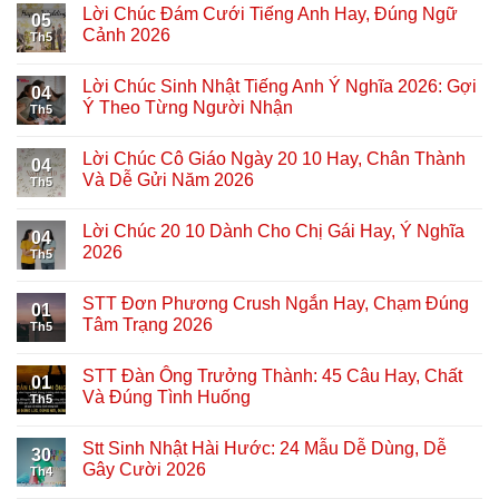
Lời Chúc Đám Cưới Tiếng Anh Hay, Đúng Ngữ
05
Cảnh 2026
Th5
Lời Chúc Sinh Nhật Tiếng Anh Ý Nghĩa 2026: Gợi
04
Ý Theo Từng Người Nhận
Th5
Lời Chúc Cô Giáo Ngày 20 10 Hay, Chân Thành
04
Và Dễ Gửi Năm 2026
Th5
Lời Chúc 20 10 Dành Cho Chị Gái Hay, Ý Nghĩa
04
2026
Th5
STT Đơn Phương Crush Ngắn Hay, Chạm Đúng
01
Tâm Trạng 2026
Th5
STT Đàn Ông Trưởng Thành: 45 Câu Hay, Chất
01
Và Đúng Tình Huống
Th5
Stt Sinh Nhật Hài Hước: 24 Mẫu Dễ Dùng, Dễ
30
Gây Cười 2026
Th4