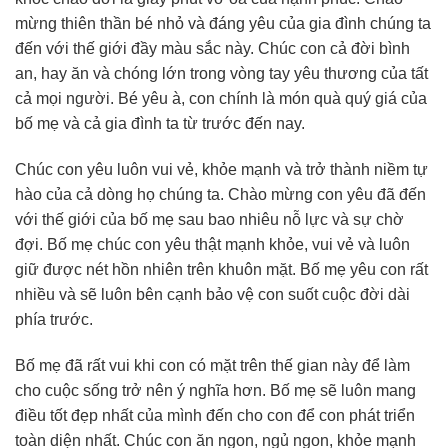
mừng thiên thần bé nhỏ và đáng yêu của gia đình chúng ta
đến với thế giới đầy màu sắc này. Chúc con cả đời bình
an, hay ăn và chóng lớn trong vòng tay yêu thương của tất
cả mọi người. Bé yêu à, con chính là món quà quý giá của
bố mẹ và cả gia đình ta từ trước đến nay.
Chúc con yêu luôn vui vẻ, khỏe mạnh và trở thành niềm tự
hào của cả dòng họ chúng ta. Chào mừng con yêu đã đến
với thế giới của bố mẹ sau bao nhiêu nỗ lực và sự chờ
đợi. Bố mẹ chúc con yêu thật mạnh khỏe, vui vẻ và luôn
giữ được nét hồn nhiên trên khuôn mặt. Bố mẹ yêu con rất
nhiều và sẽ luôn bên cạnh bảo vệ con suốt cuộc đời dài
phía trước.
Bố mẹ đã rất vui khi con có mặt trên thế gian này để làm
cho cuộc sống trở nên ý nghĩa hơn. Bố mẹ sẽ luôn mang
điều tốt đẹp nhất của mình đến cho con để con phát triển
toàn diện nhất. Chúc con ăn ngon, ngủ ngon, khỏe mạnh