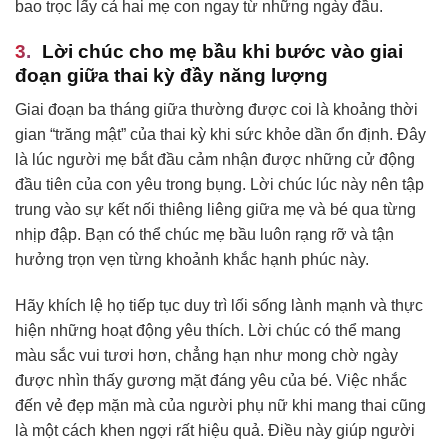
bao trọc lấy cả hai mẹ con ngay từ những ngày đầu.
Lời chúc cho mẹ bầu khi bước vào giai
đoạn giữa thai kỳ đầy năng lượng
Giai đoạn ba tháng giữa thường được coi là khoảng thời
gian “trăng mật” của thai kỳ khi sức khỏe dần ổn định. Đây
là lúc người mẹ bắt đầu cảm nhận được những cử động
đầu tiên của con yêu trong bụng. Lời chúc lúc này nên tập
trung vào sự kết nối thiêng liêng giữa mẹ và bé qua từng
nhịp đập. Bạn có thể chúc mẹ bầu luôn rạng rỡ và tận
hưởng trọn vẹn từng khoảnh khắc hạnh phúc này.
Hãy khích lệ họ tiếp tục duy trì lối sống lành mạnh và thực
hiện những hoạt động yêu thích. Lời chúc có thể mang
màu sắc vui tươi hơn, chẳng hạn như mong chờ ngày
được nhìn thấy gương mặt đáng yêu của bé. Việc nhắc
đến vẻ đẹp mặn mà của người phụ nữ khi mang thai cũng
là một cách khen ngợi rất hiệu quả. Điều này giúp người