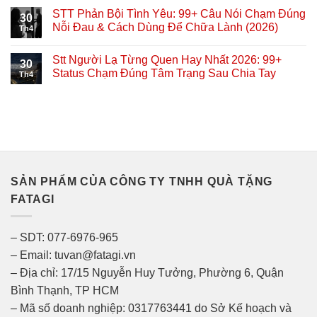
STT Phản Bội Tình Yêu: 99+ Câu Nói Chạm Đúng
30
Nỗi Đau & Cách Dùng Để Chữa Lành (2026)
Th4
Stt Người Lạ Từng Quen Hay Nhất 2026: 99+
30
Status Chạm Đúng Tâm Trạng Sau Chia Tay
Th4
SẢN PHẨM CỦA CÔNG TY TNHH QUÀ TẶNG
FATAGI
– SDT: 077-6976-965
– Email: tuvan@fatagi.vn
– Địa chỉ: 17/15 Nguyễn Huy Tưởng, Phường 6, Quận
Bình Thạnh, TP HCM
– Mã số doanh nghiệp: 0317763441 do Sở Kế hoạch và