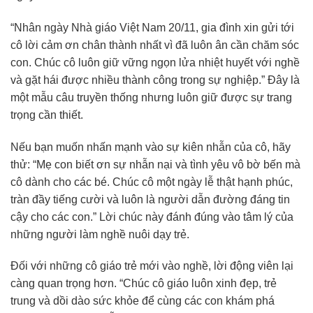
“Nhân ngày Nhà giáo Việt Nam 20/11, gia đình xin gửi tới
cô lời cảm ơn chân thành nhất vì đã luôn ân cần chăm sóc
con. Chúc cô luôn giữ vững ngọn lửa nhiệt huyết với nghề
và gặt hái được nhiều thành công trong sự nghiệp.” Đây là
một mẫu câu truyền thống nhưng luôn giữ được sự trang
trọng cần thiết.
Nếu bạn muốn nhấn mạnh vào sự kiên nhẫn của cô, hãy
thử: “Mẹ con biết ơn sự nhẫn nại và tình yêu vô bờ bến mà
cô dành cho các bé. Chúc cô một ngày lễ thật hạnh phúc,
tràn đầy tiếng cười và luôn là người dẫn đường đáng tin
cậy cho các con.” Lời chúc này đánh đúng vào tâm lý của
những người làm nghề nuôi dạy trẻ.
Đối với những cô giáo trẻ mới vào nghề, lời động viên lại
càng quan trọng hơn. “Chúc cô giáo luôn xinh đẹp, trẻ
trung và dồi dào sức khỏe để cùng các con khám phá