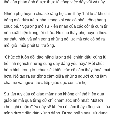
thế cần phản ánh được thực tế công việc đầy vất vả này.
Nhiều phụ huynh chia sẻ rằng họ cảm thấy “bất lực” khi chỉ
trông một đứa trẻ ở nhà, trong khi các cô phải trông hàng
chục bé. “Ngưỡng mộ sự kiên nhẫn của các cô” là cụm từ
nên xuất hiện trong lời chúc. Nó cho thấy phụ huynh thực
sự thấu hiểu và trân trọng những nỗ lực mà các cô bỏ ra
mỗi giờ, mỗi phút tại trường.
“Chúc cô luôn dồi dào năng lượng để ‘chiến đấu’ cùng lũ
trẻ tinh nghịch nhưng cũng đầy đáng yêu này.” Một chút
hóm hỉnh trong lời chúc sẽ khiến các cô cảm thấy thoải mái
hơn. Nó tạo ra sự đồng cảm giữa những người cùng làm
cha mẹ và người trực tiếp giáo dục con cái họ.
Sự tận tụy của cô giáo mầm non không chỉ thể hiện qua
giáo án mà qua từng cử chỉ chăm sóc nhỏ nhất. Một lời
chúc ghi nhận điều này sẽ khiến cô cảm thấy công sức của
mình được đền đáp xứng đáng. Đừng ngần ngại sử dụng