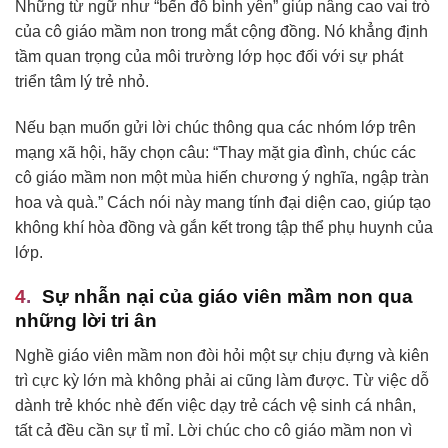
Những từ ngữ như “bến đỗ bình yên” giúp nâng cao vai trò
của cô giáo mầm non trong mắt cộng đồng. Nó khẳng định
tầm quan trọng của môi trường lớp học đối với sự phát
triển tâm lý trẻ nhỏ.
Nếu bạn muốn gửi lời chúc thông qua các nhóm lớp trên
mạng xã hội, hãy chọn câu: “Thay mặt gia đình, chúc các
cô giáo mầm non một mùa hiến chương ý nghĩa, ngập tràn
hoa và quà.” Cách nói này mang tính đại diện cao, giúp tạo
không khí hòa đồng và gắn kết trong tập thể phụ huynh của
lớp.
Sự nhẫn nại của giáo viên mầm non qua
những lời tri ân
Nghề giáo viên mầm non đòi hỏi một sự chịu đựng và kiên
trì cực kỳ lớn mà không phải ai cũng làm được. Từ việc dỗ
dành trẻ khóc nhè đến việc dạy trẻ cách vệ sinh cá nhân,
tất cả đều cần sự tỉ mỉ. Lời chúc cho cô giáo mầm non vì