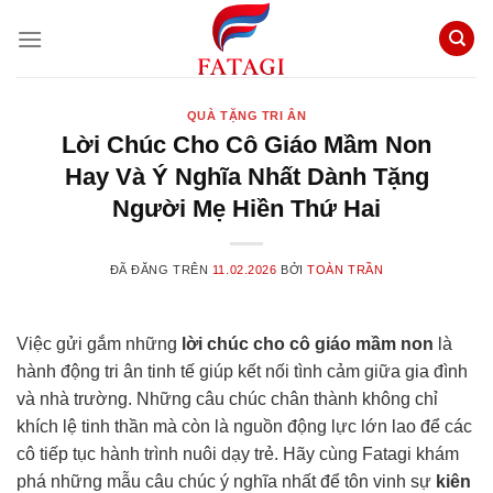
Chuyển
đến
nội
dung
QUÀ TẶNG TRI ÂN
Lời Chúc Cho Cô Giáo Mầm Non
Hay Và Ý Nghĩa Nhất Dành Tặng
Người Mẹ Hiền Thứ Hai
ĐÃ ĐĂNG TRÊN
11.02.2026
BỞI
TOÀN TRẦN
Việc gửi gắm những
lời chúc cho cô giáo mầm non
là
hành động tri ân tinh tế giúp kết nối tình cảm giữa gia đình
và nhà trường. Những câu chúc chân thành không chỉ
khích lệ tinh thần mà còn là nguồn động lực lớn lao để các
cô tiếp tục hành trình nuôi dạy trẻ. Hãy cùng Fatagi khám
phá những mẫu câu chúc ý nghĩa nhất để tôn vinh sự
kiên