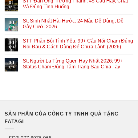
STT Đàn Ông Trưởng Thành: 45 Câu Hay, Chất
01
Và Đúng Tình Huống
Th5
Stt Sinh Nhật Hài Hước: 24 Mẫu Dễ Dùng, Dễ
30
Gây Cười 2026
Th4
STT Phản Bội Tình Yêu: 99+ Câu Nói Chạm Đúng
30
Nỗi Đau & Cách Dùng Để Chữa Lành (2026)
Th4
Stt Người Lạ Từng Quen Hay Nhất 2026: 99+
30
Status Chạm Đúng Tâm Trạng Sau Chia Tay
Th4
SẢN PHẨM CỦA CÔNG TY TNHH QUÀ TẶNG
FATAGI