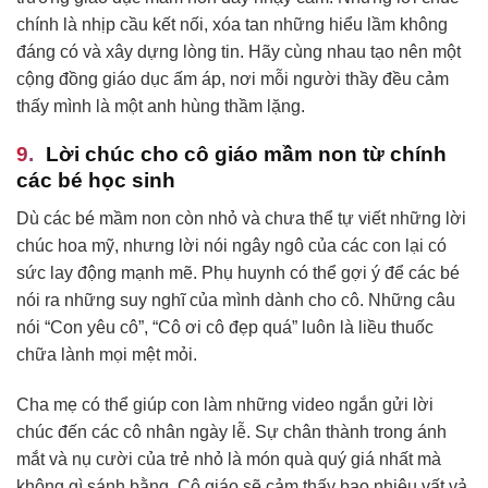
chính là nhịp cầu kết nối, xóa tan những hiểu lầm không
đáng có và xây dựng lòng tin. Hãy cùng nhau tạo nên một
cộng đồng giáo dục ấm áp, nơi mỗi người thầy đều cảm
thấy mình là một anh hùng thầm lặng.
Lời chúc cho cô giáo mầm non từ chính
các bé học sinh
Dù các bé mầm non còn nhỏ và chưa thể tự viết những lời
chúc hoa mỹ, nhưng lời nói ngây ngô của các con lại có
sức lay động mạnh mẽ. Phụ huynh có thể gợi ý để các bé
nói ra những suy nghĩ của mình dành cho cô. Những câu
nói “Con yêu cô”, “Cô ơi cô đẹp quá” luôn là liều thuốc
chữa lành mọi mệt mỏi.
Cha mẹ có thể giúp con làm những video ngắn gửi lời
chúc đến các cô nhân ngày lễ. Sự chân thành trong ánh
mắt và nụ cười của trẻ nhỏ là món quà quý giá nhất mà
không gì sánh bằng. Cô giáo sẽ cảm thấy bao nhiêu vất vả