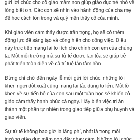
gửi lời chúc cho cô giáo mầm non giúp giáo dục trẻ nhỏ về
lòng biết ơn. Các con sẽ nhìn vào hành động của cha mẹ
để học cách tôn trọng và quý mến thầy cô của mình.
Khi giáo viên cảm thấy được trân trọng, họ sẽ có thêm
động lực để sáng tạo và cống hiến cho công việc. Điều
này trực tiếp mang lại lợi ích cho chính con em của chúng
ta. Một môi trường mà sự tử tế được lan tỏa sẽ giúp trẻ
phát triển toàn diện về cả trí tuệ lẫn tâm hồn.
Đừng chỉ chờ đến ngày lễ mới gửi lời chúc, những lời
khen ngợi đột xuất cũng mang lại tác dụng to lớn. Một lời
khen về sự tiến bộ của con sau một tuần học sẽ khiến cô
giáo cảm thấy hạnh phúc cả ngày. Hãy biến việc tri ân
thành một phần tự nhiên trong giao tiếp giữa phụ huynh và
giáo viên.
Sự tử tế không bao giờ là lãng phí, nhất là trong môi
trường giáo dục mầm non đầy nhạy cảm. Những lời chúc