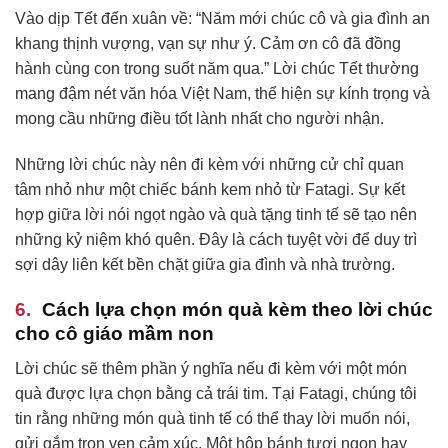
Vào dịp Tết đến xuân về: “Năm mới chúc cô và gia đình an
khang thịnh vượng, vạn sự như ý. Cảm ơn cô đã đồng
hành cùng con trong suốt năm qua.” Lời chúc Tết thường
mang đậm nét văn hóa Việt Nam, thể hiện sự kính trọng và
mong cầu những điều tốt lành nhất cho người nhận.
Những lời chúc này nên đi kèm với những cử chỉ quan
tâm nhỏ như một chiếc bánh kem nhỏ từ Fatagi. Sự kết
hợp giữa lời nói ngọt ngào và quà tặng tinh tế sẽ tạo nên
những kỷ niệm khó quên. Đây là cách tuyệt vời để duy trì
sợi dây liên kết bền chặt giữa gia đình và nhà trường.
Cách lựa chọn món quà kèm theo lời chúc
cho cô giáo mầm non
Lời chúc sẽ thêm phần ý nghĩa nếu đi kèm với một món
quà được lựa chọn bằng cả trái tim. Tại Fatagi, chúng tôi
tin rằng những món quà tinh tế có thể thay lời muốn nói,
gửi gắm trọn vẹn cảm xúc. Một hộp bánh tươi ngon hay