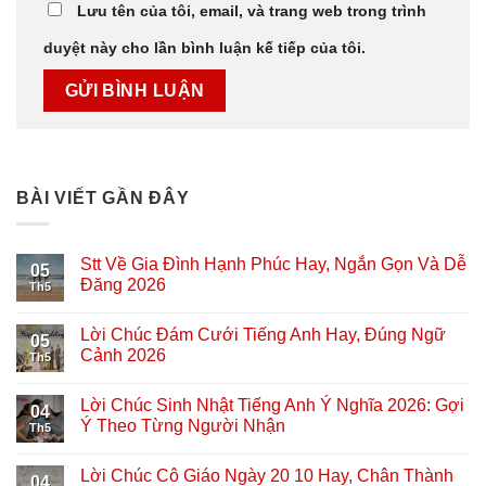
Lưu tên của tôi, email, và trang web trong trình
duyệt này cho lần bình luận kế tiếp của tôi.
BÀI VIẾT GẦN ĐÂY
Stt Về Gia Đình Hạnh Phúc Hay, Ngắn Gọn Và Dễ
05
Đăng 2026
Th5
Lời Chúc Đám Cưới Tiếng Anh Hay, Đúng Ngữ
05
Cảnh 2026
Th5
Lời Chúc Sinh Nhật Tiếng Anh Ý Nghĩa 2026: Gợi
04
Ý Theo Từng Người Nhận
Th5
Lời Chúc Cô Giáo Ngày 20 10 Hay, Chân Thành
04