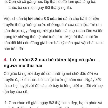
Con sẽ cố gắng học tập thật tốt để làm quà tặng bà,
chúc bà có một ngày 8/3 thật ý nghĩa.
Việc chuẩn bị
lời chúc 8 3 của bé
dành cho bà thể hiện
truyền thống “uống nước nhớ nguồn” của dân tộc. Trẻ em
cần được dạy rằng người già luôn cần sự quan tâm và tôn
trọng từ những thế hệ nhỏ tuổi hơn. Một lời thăm hỏi ân
cần đôi khi còn đáng giá hơn bất kỳ món quà vật chất xa xỉ
nào trên đời.
Lời chúc 8 3 của bé dành tặng cô giáo –
người mẹ thứ hai
Cô giáo là người dạy dỗ con những nét chữ đầu đời và
truyền đạt kiến thức bổ ích tại trường mầm non. Ngày 8/3
là cơ hội tuyệt vời để các bé bày tỏ lòng biết ơn đối với sự
tận tụy của cô.
Con chúc cô giáo ngày 8/3 thật xinh đẹp, hạnh phúc và