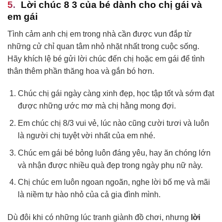
Lời chúc 8 3 của bé dành cho chị gái và
em gái
Tình cảm anh chị em trong nhà cần được vun đắp từ
những cử chỉ quan tâm nhỏ nhặt nhất trong cuộc sống.
Hãy khích lệ bé gửi lời chúc đến chị hoặc em gái để tình
thân thêm phần thăng hoa và gắn bó hơn.
Chúc chị gái ngày càng xinh đẹp, học tập tốt và sớm đạt
được những ước mơ mà chị hằng mong đợi.
Em chúc chị 8/3 vui vẻ, lúc nào cũng cười tươi và luôn
là người chị tuyệt vời nhất của em nhé.
Chúc em gái bé bỏng luôn đáng yêu, hay ăn chóng lớn
và nhận được nhiều quà đẹp trong ngày phụ nữ này.
Chị chúc em luôn ngoan ngoãn, nghe lời bố mẹ và mãi
là niềm tự hào nhỏ của cả gia đình mình.
Dù đôi khi có những lúc tranh giành đồ chơi, nhưng
lời