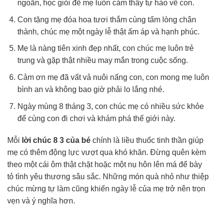
ngoãn, học giỏi để mẹ luôn cảm thấy tự hào về con.
Con tặng mẹ đóa hoa tươi thắm cùng tấm lòng chân
thành, chúc mẹ một ngày lễ thật ấm áp và hạnh phúc.
Mẹ là nàng tiên xinh đẹp nhất, con chúc mẹ luôn trẻ
trung và gặp thật nhiều may mắn trong cuộc sống.
Cảm ơn mẹ đã vất vả nuôi nấng con, con mong mẹ luôn
bình an và không bao giờ phải lo lắng nhé.
Ngày mùng 8 tháng 3, con chúc mẹ có nhiều sức khỏe
để cùng con đi chơi và khám phá thế giới này.
Mỗi
lời chúc 8 3 của bé
chính là liều thuốc tinh thần giúp
mẹ có thêm động lực vượt qua khó khăn. Đừng quên kèm
theo một cái ôm thật chặt hoặc một nụ hôn lên má để bày
tỏ tình yêu thương sâu sắc. Những món quà nhỏ như thiệp
chúc mừng tự làm cũng khiến ngày lễ của mẹ trở nên trọn
vẹn và ý nghĩa hơn.