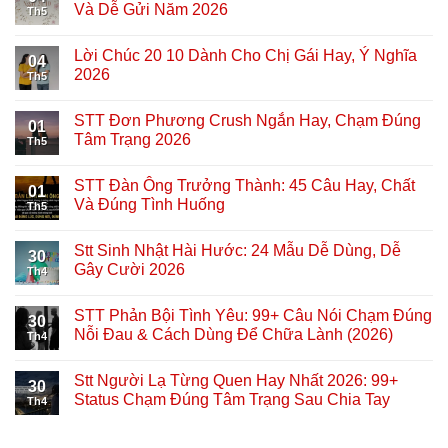
Và Dễ Gửi Năm 2026
Th5
Lời Chúc 20 10 Dành Cho Chị Gái Hay, Ý Nghĩa
04
2026
Th5
STT Đơn Phương Crush Ngắn Hay, Chạm Đúng
01
Tâm Trạng 2026
Th5
STT Đàn Ông Trưởng Thành: 45 Câu Hay, Chất
01
Và Đúng Tình Huống
Th5
Stt Sinh Nhật Hài Hước: 24 Mẫu Dễ Dùng, Dễ
30
Gây Cười 2026
Th4
STT Phản Bội Tình Yêu: 99+ Câu Nói Chạm Đúng
30
Nỗi Đau & Cách Dùng Để Chữa Lành (2026)
Th4
Stt Người Lạ Từng Quen Hay Nhất 2026: 99+
30
Status Chạm Đúng Tâm Trạng Sau Chia Tay
Th4