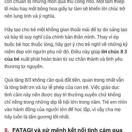
con chuẩn bị những món quà thủ công nhỏ. Một tấm thiệp
tô màu hay một bông hoa giấy tự làm sẽ khiến lời chúc trở
nên lung linh và ý nghĩa.
Hãy tạo cho bé một không gian thoải mái để tự do sáng tạo
và bày tỏ suy nghĩ của chính bản thân mình. Thay vì ép
buộc bé học thuộc lòng, hãy gợi ý cho trẻ nghĩ về những kỷ
niệm đẹp với người phụ nữ đó. Điều này giúp
lời chúc 8 3
của bé
xuất phát hoàn toàn từ sự chân thành và tình yêu
thương tự nguyện.
Quà tặng 8/3 không cần quá đắt tiền, quan trọng nhất vẫn
là lòng biết ơn và sự lễ phép của con trẻ. Việc giáo dục
tình cảm này nên được duy trì thường xuyên chứ không
chỉ riêng trong những dịp lễ hội lớn trong năm. Trẻ em nhìn
vào hành động của người lớn để học tập, vì vậy cha mẹ
hãy luôn là tấm gương tốt nhất.
FATAGI và sứ mệnh kết nối tình cảm qua