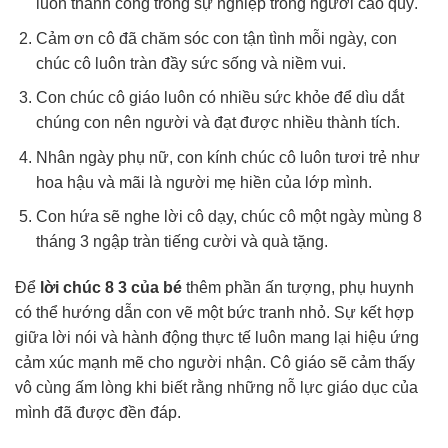
luôn thành công trong sự nghiệp trồng người cao quý.
Cảm ơn cô đã chăm sóc con tận tình mỗi ngày, con
chúc cô luôn tràn đầy sức sống và niềm vui.
Con chúc cô giáo luôn có nhiều sức khỏe để dìu dắt
chúng con nên người và đạt được nhiều thành tích.
Nhân ngày phụ nữ, con kính chúc cô luôn tươi trẻ như
hoa hậu và mãi là người mẹ hiền của lớp mình.
Con hứa sẽ nghe lời cô dạy, chúc cô một ngày mùng 8
tháng 3 ngập tràn tiếng cười và quà tặng.
Để
lời chúc 8 3 của bé
thêm phần ấn tượng, phụ huynh
có thể hướng dẫn con vẽ một bức tranh nhỏ. Sự kết hợp
giữa lời nói và hành động thực tế luôn mang lại hiệu ứng
cảm xúc mạnh mẽ cho người nhận. Cô giáo sẽ cảm thấy
vô cùng ấm lòng khi biết rằng những nỗ lực giáo dục của
mình đã được đền đáp.