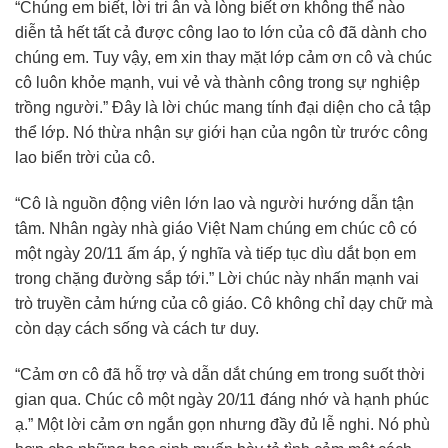
“Chúng em biết, lời tri ân và lòng biết ơn không thể nào
diễn tả hết tất cả được công lao to lớn của cô đã dành cho
chúng em. Tuy vậy, em xin thay mặt lớp cảm ơn cô và chúc
cô luôn khỏe mạnh, vui vẻ và thành công trong sự nghiệp
trồng người.” Đây là lời chúc mang tính đại diện cho cả tập
thể lớp. Nó thừa nhận sự giới hạn của ngôn từ trước công
lao biển trời của cô.
“Cô là nguồn động viên lớn lao và người hướng dẫn tận
tâm. Nhân ngày nhà giáo Việt Nam chúng em chúc cô có
một ngày 20/11 ấm áp, ý nghĩa và tiếp tục dìu dắt bọn em
trong chặng đường sắp tới.” Lời chúc này nhấn mạnh vai
trò truyền cảm hứng của cô giáo. Cô không chỉ dạy chữ mà
còn dạy cách sống và cách tư duy.
“Cảm ơn cô đã hỗ trợ và dẫn dắt chúng em trong suốt thời
gian qua. Chúc cô một ngày 20/11 đáng nhớ và hạnh phúc
ạ.” Một lời cảm ơn ngắn gọn nhưng đầy đủ lễ nghi. Nó phù