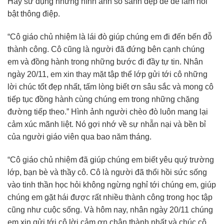
Hãy sử dụng những hình ảnh so sánh đẹp đẽ để làm nổi
bật thông điệp.
“Cô giáo chủ nhiệm là lái đò giúp chúng em đi đến bến đỗ
thành công. Cô cũng là người đã đứng bên cạnh chúng
em và đồng hành trong những bước đi đầy tự tin. Nhân
ngày 20/11, em xin thay mặt tập thể lớp gửi tới cô những
lời chúc tốt đẹp nhất, tấm lòng biết ơn sâu sắc và mong cô
tiếp tục đồng hành cùng chúng em trong những chặng
đường tiếp theo.” Hình ảnh người chèo đò luôn mang lại
cảm xúc mãnh liệt. Nó gợi nhớ về sự nhẫn nại và bền bỉ
của người giáo viên qua bao năm tháng.
“Cô giáo chủ nhiệm đã giúp chúng em biết yêu quý trường
lớp, bạn bè và thầy cô. Cô là người đã thổi hồi sức sống
vào tinh thần học hỏi không ngừng nghỉ tới chúng em, giúp
chúng em gặt hái được rất nhiều thành công trong học tập
cũng như cuộc sống. Và hôm nay, nhân ngày 20/11 chúng
em xin gửi tới cô lời cảm ơn chân thành nhất và chúc cô