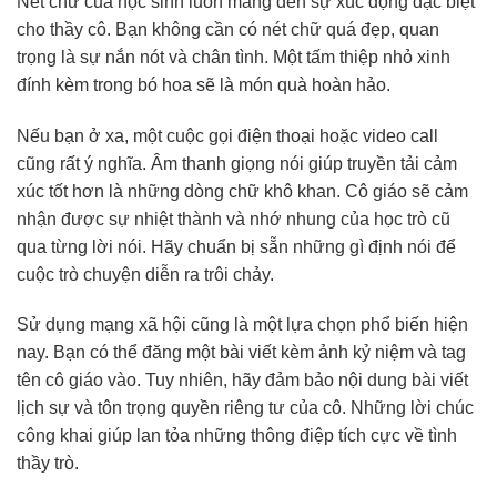
Nét chữ của học sinh luôn mang đến sự xúc động đặc biệt
cho thầy cô. Bạn không cần có nét chữ quá đẹp, quan
trọng là sự nắn nót và chân tình. Một tấm thiệp nhỏ xinh
đính kèm trong bó hoa sẽ là món quà hoàn hảo.
Nếu bạn ở xa, một cuộc gọi điện thoại hoặc video call
cũng rất ý nghĩa. Âm thanh giọng nói giúp truyền tải cảm
xúc tốt hơn là những dòng chữ khô khan. Cô giáo sẽ cảm
nhận được sự nhiệt thành và nhớ nhung của học trò cũ
qua từng lời nói. Hãy chuẩn bị sẵn những gì định nói để
cuộc trò chuyện diễn ra trôi chảy.
Sử dụng mạng xã hội cũng là một lựa chọn phổ biến hiện
nay. Bạn có thể đăng một bài viết kèm ảnh kỷ niệm và tag
tên cô giáo vào. Tuy nhiên, hãy đảm bảo nội dung bài viết
lịch sự và tôn trọng quyền riêng tư của cô. Những lời chúc
công khai giúp lan tỏa những thông điệp tích cực về tình
thầy trò.