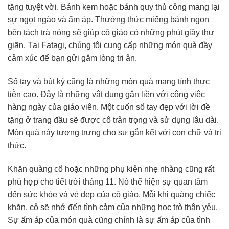
tặng tuyệt vời. Bánh kem hoặc bánh quy thủ công mang lại
sự ngọt ngào và ấm áp. Thưởng thức miếng bánh ngon
bên tách trà nóng sẽ giúp cô giáo có những phút giây thư
giãn. Tại Fatagi, chúng tôi cung cấp những món quà đầy
cảm xúc để bạn gửi gắm lòng tri ân.
Sổ tay và bút ký cũng là những món quà mang tính thực
tiễn cao. Đây là những vật dụng gắn liền với công việc
hàng ngày của giáo viên. Một cuốn sổ tay đẹp với lời đề
tặng ở trang đầu sẽ được cô trân trọng và sử dụng lâu dài.
Món quà này tượng trưng cho sự gắn kết với con chữ và tri
thức.
Khăn quàng cổ hoặc những phụ kiện nhẹ nhàng cũng rất
phù hợp cho tiết trời tháng 11. Nó thể hiện sự quan tâm
đến sức khỏe và vẻ đẹp của cô giáo. Mỗi khi quàng chiếc
khăn, cô sẽ nhớ đến tình cảm của những học trò thân yêu.
Sự ấm áp của món quà cũng chính là sự ấm áp của tình