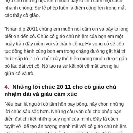
hợp cho những học sinh muốn bày tỏ tình cảm một cách
nhanh chóng. Sự lễ phép luôn là điểm cộng lớn trong mắt
các thầy cô giáo.
“Nhân dịp 20/11 chúng em muốn nói cảm ơn và bày tỏ lòng
biết ơn đến cô. Chúc cô giáo chủ nhiệm của bọn em một
ngày tràn đầy niềm vui và thành công. Hy vọng cô sẽ tiếp
tục đồng hành cùng bọn em trong chặng đường gặt hái tri
thức sắp tới.” Lời chúc này thể hiện mong muốn được gắn
bó lâu dài với cô. Nó tạo ra sự kết nối về mặt tương lai
giữa cô và trò.
Những lời chúc 20 11 cho cô giáo chủ
nhiệm dài và giàu cảm xúc
Nếu bạn là người có tâm hồn bay bổng, hãy chọn những
lời chúc sâu sắc hơn. Những câu văn dài cho phép bạn
diễn đạt chi tiết những suy nghĩ của mình. Đây là cách
tuyệt vời để tạo ấn tượng mạnh mẽ với cô giáo chủ nhiệm.