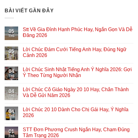
BÀI VIẾT GẦN ĐÂY
Stt Về Gia Đình Hạnh Phúc Hay, Ngắn Gọn Và Dễ
05
Đăng 2026
Th5
Lời Chúc Đám Cưới Tiếng Anh Hay, Đúng Ngữ
05
Cảnh 2026
Th5
Lời Chúc Sinh Nhật Tiếng Anh Ý Nghĩa 2026: Gợi
04
Ý Theo Từng Người Nhận
Th5
Lời Chúc Cô Giáo Ngày 20 10 Hay, Chân Thành
04
Và Dễ Gửi Năm 2026
Th5
Lời Chúc 20 10 Dành Cho Chị Gái Hay, Ý Nghĩa
04
2026
Th5
STT Đơn Phương Crush Ngắn Hay, Chạm Đúng
01
Tâm Trạng 2026
Th5