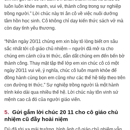
luôn luôn khỏe mạnh, vui vẻ, thành công trong sự nghiệp
trồng người.” Lời chúc này tri ân cô về việc nuôi dưỡng
tâm hồn học sinh. Cô không chỉ dạy kiến thức sách vở mà
còn dạy tình yêu thương.
“Nhân ngày 20/11 chúng em xin bày tỏ lòng biết ơn sâu
sắc nhất tới cô giáo chủ nhiệm – người đã mở ra cho
chúng em cánh cửa tri thức, dẫn dắt chúng em đến bến bờ
thành công. Thay mặt tập thể lớp em xin chúc cô có một
ngày 20/11 vui vẻ, ý nghĩa, chúc cô luôn mạnh khỏe để
đồng hành cùng bọn em cũng như các thế hệ tiếp theo trên
con đường tri thức.” Sự nghiệp trồng người là một hành
trình kéo dài qua nhiều thế hệ. Lời chúc này tôn vinh sứ
mệnh cao cả đó của người giáo viên.
Gửi gắm lời chúc 20 11 cho cô giáo chủ
nhiệm cũ đầy hoài niệm
Dù đã rời xa mái trường, hình ảnh cô giáo chủ nhiệm vẫn