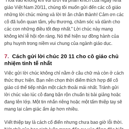
“Hòa vào không khí vui tươi và phấn khích của Ngày Nhà
giáo Việt Nam 20/11, chúng tôi muốn gửi đến các cô giáo
những lời chúc mừng và lời tri ân chân thành! Cảm ơn các
cô đã luôn quan tâm, yêu thương, chăm sóc và dành cho
các con những điều tốt đẹp nhất.” Lời chúc này mang
không khí lễ hội rộn ràng. Nó thể hiện sự đồng hành của
phụ huynh trong niềm vui chung của ngành giáo dục.
Cách gửi lời chúc 20 11 cho cô giáo chủ
nhiệm tinh tế nhất
Việc gửi lời chúc không chỉ nằm ở câu chữ mà còn ở cách
thức thực hiện. Bạn nên chọn thời điểm thích hợp để cô
giáo có thể tiếp nhận một cách thoải mái nhất. Tránh gửi
lời chúc vào lúc cô đang bận rộn chuẩn bị bài giảng hoặc
đang lên lớp. Một tin nhắn riêng hoặc một tấm thiệp tay sẽ
mang lại cảm giác ấm áp hơn nhiều.
Viết thiệp tay là cách cổ điển nhưng chưa bao giờ lỗi thời.