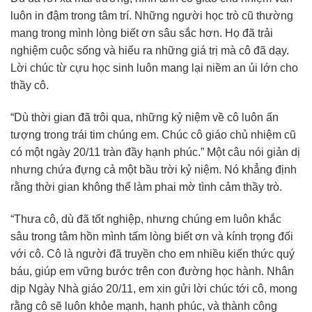
luôn in đậm trong tâm trí. Những người học trò cũ thường
mang trong mình lòng biết ơn sâu sắc hơn. Họ đã trải
nghiệm cuộc sống và hiểu ra những giá trị mà cô đã dạy.
Lời chúc từ cựu học sinh luôn mang lại niềm an ủi lớn cho
thầy cô.
“Dù thời gian đã trôi qua, những kỷ niệm về cô luôn ấn
tượng trong trái tim chúng em. Chúc cô giáo chủ nhiệm cũ
có một ngày 20/11 tràn đầy hạnh phúc.” Một câu nói giản dị
nhưng chứa đựng cả một bầu trời kỷ niệm. Nó khẳng định
rằng thời gian không thể làm phai mờ tình cảm thầy trò.
“Thưa cô, dù đã tốt nghiệp, nhưng chúng em luôn khắc
sâu trong tâm hồn mình tấm lòng biết ơn và kính trọng đối
với cô. Cô là người đã truyền cho em nhiều kiến thức quý
báu, giúp em vững bước trên con đường học hành. Nhân
dịp Ngày Nhà giáo 20/11, em xin gửi lời chúc tới cô, mong
rằng cô sẽ luôn khỏe mạnh, hạnh phúc, và thành công