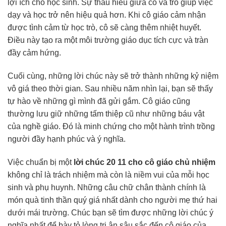
lợi ích cho học sinh. Sự thấu hiểu giữa cô và trò giúp việc
dạy và học trở nên hiệu quả hơn. Khi cô giáo cảm nhận
được tình cảm từ học trò, cô sẽ càng thêm nhiệt huyết.
Điều này tạo ra một môi trường giáo dục tích cực và tràn
đầy cảm hứng.
Cuối cùng, những lời chúc này sẽ trở thành những kỷ niệm
vô giá theo thời gian. Sau nhiều năm nhìn lại, bạn sẽ thấy
tự hào về những gì mình đã gửi gắm. Cô giáo cũng
thường lưu giữ những tấm thiệp cũ như những báu vật
của nghề giáo. Đó là minh chứng cho một hành trình trồng
người đầy hạnh phúc và ý nghĩa.
Việc chuẩn bị một
lời chúc 20 11 cho cô giáo chủ nhiệm
không chỉ là trách nhiệm mà còn là niềm vui của mỗi học
sinh và phụ huynh. Những câu chữ chân thành chính là
món quà tinh thần quý giá nhất dành cho người mẹ thứ hai
dưới mái trường. Chúc bạn sẽ tìm được những lời chúc ý
nghĩa nhất để bày tỏ lòng tri ân sâu sắc đến cô giáo của