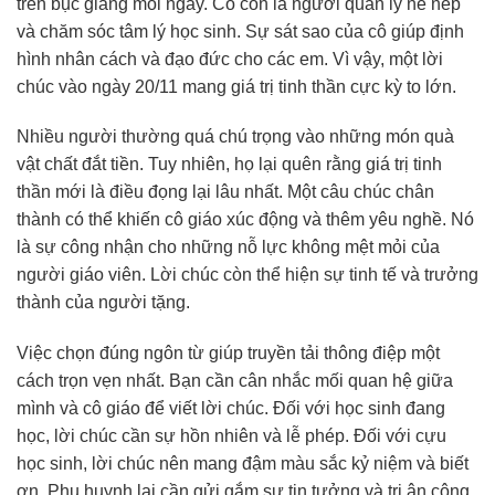
trên bục giảng mỗi ngày. Cô còn là người quản lý nề nếp
và chăm sóc tâm lý học sinh. Sự sát sao của cô giúp định
hình nhân cách và đạo đức cho các em. Vì vậy, một lời
chúc vào ngày 20/11 mang giá trị tinh thần cực kỳ to lớn.
Nhiều người thường quá chú trọng vào những món quà
vật chất đắt tiền. Tuy nhiên, họ lại quên rằng giá trị tinh
thần mới là điều đọng lại lâu nhất. Một câu chúc chân
thành có thể khiến cô giáo xúc động và thêm yêu nghề. Nó
là sự công nhận cho những nỗ lực không mệt mỏi của
người giáo viên. Lời chúc còn thể hiện sự tinh tế và trưởng
thành của người tặng.
Việc chọn đúng ngôn từ giúp truyền tải thông điệp một
cách trọn vẹn nhất. Bạn cần cân nhắc mối quan hệ giữa
mình và cô giáo để viết lời chúc. Đối với học sinh đang
học, lời chúc cần sự hồn nhiên và lễ phép. Đối với cựu
học sinh, lời chúc nên mang đậm màu sắc kỷ niệm và biết
ơn. Phụ huynh lại cần gửi gắm sự tin tưởng và tri ân công