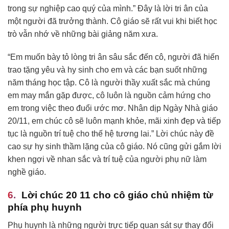
trong sự nghiệp cao quý của mình.” Đây là lời tri ân của
một người đã trưởng thành. Cô giáo sẽ rất vui khi biết học
trò vẫn nhớ về những bài giảng năm xưa.
“Em muốn bày tỏ lòng tri ân sâu sắc đến cô, người đã hiến
trao tặng yêu và hy sinh cho em và các bạn suốt những
năm tháng học tập. Cô là người thầy xuất sắc mà chúng
em may mắn gặp được, cô luôn là nguồn cảm hứng cho
em trong việc theo đuổi ước mơ. Nhân dịp Ngày Nhà giáo
20/11, em chúc cô sẽ luôn mạnh khỏe, mãi xinh đẹp và tiếp
tục là nguồn trí tuệ cho thế hệ tương lai.” Lời chúc này đề
cao sự hy sinh thầm lặng của cô giáo. Nó cũng gửi gắm lời
khen ngợi về nhan sắc và trí tuệ của người phụ nữ làm
nghề giáo.
Lời chúc 20 11 cho cô giáo chủ nhiệm từ
phía phụ huynh
Phụ huynh là những người trực tiếp quan sát sự thay đổi