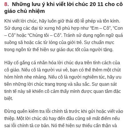
Những lưu ý khi viết lời chúc 20 11 cho cô
giáo chủ nhiệm
Khi viết lời chúc, hãy luôn giữ thái độ lễ phép và tôn kính.
Sử dụng các đại từ xưng hô phù hợp như “Em – Cô”, “Con
– Cô” hoặc “Chúng tôi – Cô”. Tránh sử dụng ngôn ngữ quá
suồng sã hoặc các từ lóng của giới trẻ. Sự chuẩn mực
trong ngôn từ thể hiện sự giáo dục tốt của người tặng.
Hãy cố gắng cá nhân hóa lời chúc dựa trên tính cách của
cô giáo. Nếu cô là người vui vẻ, bạn có thể thêm một chút
hóm hỉnh nhẹ nhàng. Nếu cô là người nghiêm túc, hãy ưu
tiên những lời chúc trang trọng và sâu sắc. Sự quan sát
tinh tế này sẽ khiến cô cảm thấy mình được quan tâm đặc
biệt.
Đừng quên kiểm tra lỗi chính tả trước khi gửi hoặc viết vào
thiệp. Một lời chúc dù hay đến đâu cũng sẽ mất điểm nếu
sai lỗi chính tả cơ bản. Nó thể hiện sự thiếu cẩn thận và