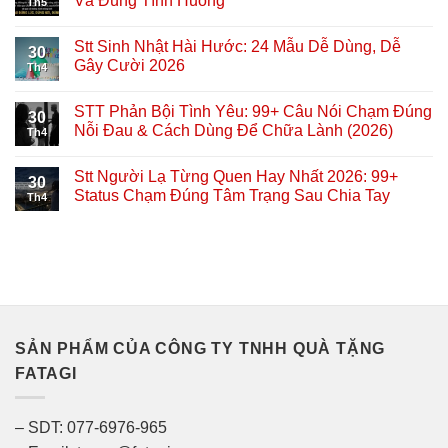
Và Đúng Tình Huống
Th5
Stt Sinh Nhật Hài Hước: 24 Mẫu Dễ Dùng, Dễ
30
Gây Cười 2026
Th4
STT Phản Bội Tình Yêu: 99+ Câu Nói Chạm Đúng
30
Nỗi Đau & Cách Dùng Để Chữa Lành (2026)
Th4
Stt Người Lạ Từng Quen Hay Nhất 2026: 99+
30
Status Chạm Đúng Tâm Trạng Sau Chia Tay
Th4
SẢN PHẨM CỦA CÔNG TY TNHH QUÀ TẶNG
FATAGI
– SDT: 077-6976-965