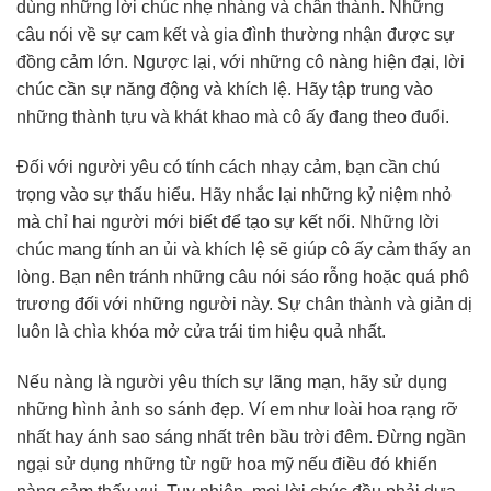
dùng những lời chúc nhẹ nhàng và chân thành. Những
câu nói về sự cam kết và gia đình thường nhận được sự
đồng cảm lớn. Ngược lại, với những cô nàng hiện đại, lời
chúc cần sự năng động và khích lệ. Hãy tập trung vào
những thành tựu và khát khao mà cô ấy đang theo đuổi.
Đối với người yêu có tính cách nhạy cảm, bạn cần chú
trọng vào sự thấu hiểu. Hãy nhắc lại những kỷ niệm nhỏ
mà chỉ hai người mới biết để tạo sự kết nối. Những lời
chúc mang tính an ủi và khích lệ sẽ giúp cô ấy cảm thấy an
lòng. Bạn nên tránh những câu nói sáo rỗng hoặc quá phô
trương đối với những người này. Sự chân thành và giản dị
luôn là chìa khóa mở cửa trái tim hiệu quả nhất.
Nếu nàng là người yêu thích sự lãng mạn, hãy sử dụng
những hình ảnh so sánh đẹp. Ví em như loài hoa rạng rỡ
nhất hay ánh sao sáng nhất trên bầu trời đêm. Đừng ngần
ngại sử dụng những từ ngữ hoa mỹ nếu điều đó khiến