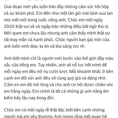
Giai đoạn mới yêu luôn tràn đầy những cảm xúc hồi hộp
và sự khám phá. Em đến như một làn gió mát lành xua tan
mọi mệt mỏi trong cuộc sống anh. Chúc em một ngày
20/10 thật vui vẻ và ngập tràn những điều bất ngờ thú vị.
Mới quen em chưa lâu nhưng anh cảm thấy mình thật sự
rất may mắn và hạnh phúc. Chúc người bạn gái mới của
anh luôn xinh đẹp, tự tin và tỏa sáng rực rỡ.
Anh biết mình chỉ là người mới bước vào thế giới đầy màu
sắc của riêng em. Tuy nhiên, anh sẽ nỗ lực hết mình để
mỗi ngày em đều nở nụ cười tươi. Mỗi khoảnh khắc ở bên
cạnh em đối với anh đều vô cùng quý giá và đáng nhớ.
Cảm ơn em đã mở lòng và cho anh cơ hội được chăm sóc
em hằng ngày. Em chính là tất cả những gì anh hằng tìm
kiếm bấy lâu nay trong đời.
Chúc em có một ngày lễ thật đặc biệt bên cạnh những
người mà em yêu thương. Anh mong rằng mối quan hệ