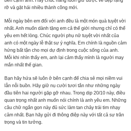
bên cạnh anh. Hãy chúc nàng luôn giữ được vẻ đẹp rạng
rỡ và gặt hái nhiều thành công mới.
Mỗi ngày bên em đối với anh đều là một món quà tuyệt vời
nhất. Anh muốn dành tặng em cả thế giới nhưng chỉ có thể
yêu em hết lòng. Chúc người phụ nữ tuyệt vời nhất của
anh có một ngày lễ thật sự ý nghĩa. Em chính là nguồn cảm
hứng bất tận cho mọi dự định trong cuộc sống của anh.
Mỗi khi nhìn thấy em, anh lại cảm thấy mình là người may
mắn nhất thế gian.
Bạn hãy hứa sẽ luôn ở bên cạnh để chia sẻ mọi niềm vui
lẫn nỗi buồn. Hãy giữ nụ cười tươi tắn như những ngày
đầu tiên hai người gặp gỡ nhau. Trong dịp 20/10 này, điều
quan trọng nhất anh muốn nói chính là anh yêu em. Những
câu chữ ngắn gọn này đủ sức làm tan chảy trái tim nhạy
cảm nhất. Bạn hãy gửi đi thông điệp này với tất cả sự trân
trọng và tin tưởng.