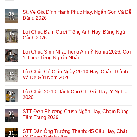
Stt Về Gia Đình Hạnh Phúc Hay, Ngắn Gọn Và Dễ
05
Đăng 2026
Th5
Lời Chúc Đám Cưới Tiếng Anh Hay, Đúng Ngữ
05
Cảnh 2026
Th5
Lời Chúc Sinh Nhật Tiếng Anh Ý Nghĩa 2026: Gợi
04
Ý Theo Từng Người Nhận
Th5
Lời Chúc Cô Giáo Ngày 20 10 Hay, Chân Thành
04
Và Dễ Gửi Năm 2026
Th5
Lời Chúc 20 10 Dành Cho Chị Gái Hay, Ý Nghĩa
04
2026
Th5
STT Đơn Phương Crush Ngắn Hay, Chạm Đúng
01
Tâm Trạng 2026
Th5
STT Đàn Ông Trưởng Thành: 45 Câu Hay, Chất
01