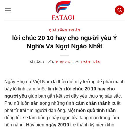
Chuyển
đến
nội
dung
QUÀ TẶNG TRI ÂN
lời chúc 20 10 hay cho người yêu Ý
Nghĩa Và Ngọt Ngào Nhất
ĐÃ ĐĂNG TRÊN
11.02.2026
BỞI
TOÀN TRẦN
Ngày Phụ nữ Việt Nam là thời điểm lý tưởng để phái mạnh
bày tỏ tình cảm. Việc tìm kiếm
lời chúc 20 10 hay cho
người yêu
giúp bạn gắn kết sợi dây yêu thương sâu sắc.
Phụ nữ luôn trân trọng những
tình cảm chân thành
xuất
phát từ trái tim người đàn ông. Một
món quà tinh thần
đúng lúc sẽ làm bùng cháy ngọn lửa lãng mạn trong tâm
hồn nàng. Hãy biến
ngày 20/10
trở thành kỷ niệm khó