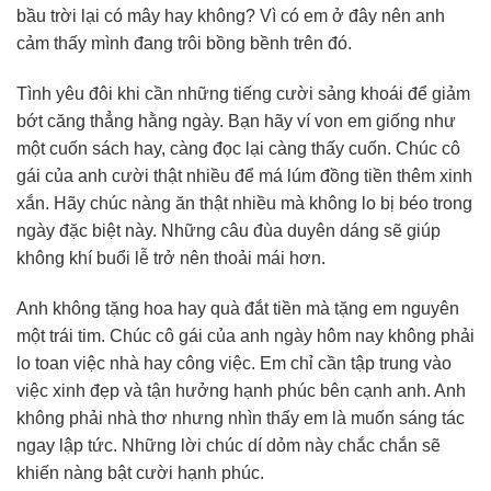
bầu trời lại có mây hay không? Vì có em ở đây nên anh
cảm thấy mình đang trôi bồng bềnh trên đó.
Tình yêu đôi khi cần những tiếng cười sảng khoái để giảm
bớt căng thẳng hằng ngày. Bạn hãy ví von em giống như
một cuốn sách hay, càng đọc lại càng thấy cuốn. Chúc cô
gái của anh cười thật nhiều để má lúm đồng tiền thêm xinh
xắn. Hãy chúc nàng ăn thật nhiều mà không lo bị béo trong
ngày đặc biệt này. Những câu đùa duyên dáng sẽ giúp
không khí buổi lễ trở nên thoải mái hơn.
Anh không tặng hoa hay quà đắt tiền mà tặng em nguyên
một trái tim. Chúc cô gái của anh ngày hôm nay không phải
lo toan việc nhà hay công việc. Em chỉ cần tập trung vào
việc xinh đẹp và tận hưởng hạnh phúc bên cạnh anh. Anh
không phải nhà thơ nhưng nhìn thấy em là muốn sáng tác
ngay lập tức. Những lời chúc dí dỏm này chắc chắn sẽ
khiến nàng bật cười hạnh phúc.