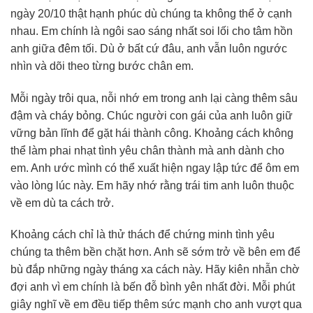
ngày 20/10 thật hạnh phúc dù chúng ta không thể ở cạnh
nhau. Em chính là ngôi sao sáng nhất soi lối cho tâm hồn
anh giữa đêm tối. Dù ở bất cứ đâu, anh vẫn luôn ngước
nhìn và dõi theo từng bước chân em.
Mỗi ngày trôi qua, nỗi nhớ em trong anh lại càng thêm sâu
đậm và cháy bỏng. Chúc người con gái của anh luôn giữ
vững bản lĩnh để gặt hái thành công. Khoảng cách không
thể làm phai nhạt tình yêu chân thành mà anh dành cho
em. Anh ước mình có thể xuất hiện ngay lập tức để ôm em
vào lòng lúc này. Em hãy nhớ rằng trái tim anh luôn thuộc
về em dù ta cách trở.
Khoảng cách chỉ là thử thách để chứng minh tình yêu
chúng ta thêm bền chặt hơn. Anh sẽ sớm trở về bên em để
bù đắp những ngày tháng xa cách này. Hãy kiên nhẫn chờ
đợi anh vì em chính là bến đỗ bình yên nhất đời. Mỗi phút
giây nghĩ về em đều tiếp thêm sức mạnh cho anh vượt qua