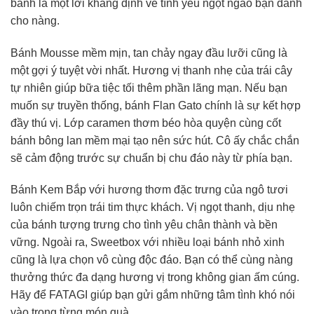
bánh là một lời khẳng định về tình yêu ngọt ngào bạn dành
cho nàng.
Bánh Mousse mềm mịn, tan chảy ngay đầu lưỡi cũng là
một gợi ý tuyệt vời nhất. Hương vị thanh nhẹ của trái cây
tự nhiên giúp bữa tiệc tối thêm phần lãng mạn. Nếu bạn
muốn sự truyền thống, bánh Flan Gato chính là sự kết hợp
đầy thú vị. Lớp caramen thơm béo hòa quyện cùng cốt
bánh bông lan mềm mại tạo nên sức hút. Cô ấy chắc chắn
sẽ cảm động trước sự chuẩn bị chu đáo này từ phía bạn.
Bánh Kem Bắp với hương thơm đặc trưng của ngô tươi
luôn chiếm trọn trái tim thực khách. Vị ngọt thanh, dịu nhẹ
của bánh tượng trưng cho tình yêu chân thành và bền
vững. Ngoài ra, Sweetbox với nhiều loại bánh nhỏ xinh
cũng là lựa chọn vô cùng độc đáo. Bạn có thể cùng nàng
thưởng thức đa dạng hương vị trong không gian ấm cúng.
Hãy để FATAGI giúp bạn gửi gắm những tâm tình khó nói
vào trong từng món quà.