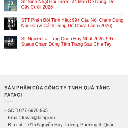
Stt Sinh Nhật Hài Hước: 24 Mẫu Dễ Dùng, Dễ
30
Gây Cười 2026
Th4
STT Phản Bội Tình Yêu: 99+ Câu Nói Chạm Đúng
30
Nỗi Đau & Cách Dùng Để Chữa Lành (2026)
Th4
Stt Người Lạ Từng Quen Hay Nhất 2026: 99+
30
Status Chạm Đúng Tâm Trạng Sau Chia Tay
Th4
SẢN PHẨM CỦA CÔNG TY TNHH QUÀ TẶNG
FATAGI
– SDT: 077-6976-965
– Email: tuvan@fatagi.vn
– Địa chỉ: 17/15 Nguyễn Huy Tưởng, Phường 6, Quận