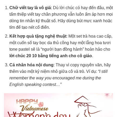
Chữ viết tay là vô giá
: Dù lời chúc có hay đến đâu, một
tấm thiệp viết tay chân phương vẫn luôn ấm áp hơn mọi
dòng tin nhắn kỹ thuật số. Hãy dùng bút mực xanh hoặc
tím để tạo nét cổ điển.
Kết hợp quà tặng nghệ thuật
: Một set trà hoa cao cấp,
một cuốn sổ tay bọc da thủ công hay một lẵng hoa tươi
tone pastel sẽ là “người bạn đồng hành” hoàn hảo cho
lời chúc 20 10 bằng tiếng anh cho cô giáo
.
Cá nhân hóa nội dung
: Thay vì copy nguyên văn, hãy
thêm vào một kỷ niệm nhỏ giữa cô và trò. Ví dụ:
“I still
remember the way you encouraged me during the
English speaking contest…”