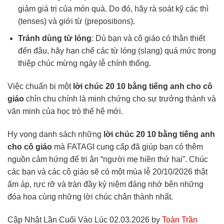
giảm giá trị của món quà. Do đó, hãy rà soát kỹ các thì
(tenses) và giới từ (prepositions).
Tránh dùng từ lóng
: Dù bạn và cô giáo có thân thiết
đến đâu, hãy hạn chế các từ lóng (slang) quá mức trong
thiệp chúc mừng ngày lễ chính thống.
Việc chuẩn bị một
lời chúc 20 10 bằng tiếng anh cho cô
giáo
chỉn chu chính là minh chứng cho sự trưởng thành và
văn minh của học trò thế hệ mới.
Hy vọng danh sách những
lời chúc 20 10 bằng tiếng anh
cho cô giáo
mà FATAGI cung cấp đã giúp bạn có thêm
nguồn cảm hứng để tri ân “người mẹ hiền thứ hai”. Chúc
các bạn và các cô giáo sẽ có một mùa lễ 20/10/2026 thật
ấm áp, rực rỡ và tràn đầy kỷ niệm đáng nhớ bên những
đóa hoa cùng những lời chúc chân thành nhất.
Cập Nhật Lần Cuối Vào Lúc 02.03.2026 by
Toàn Trần