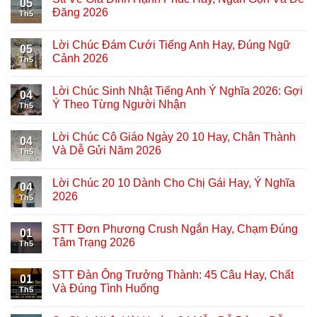
05
Đăng 2026
Th5
Lời Chúc Đám Cưới Tiếng Anh Hay, Đúng Ngữ
05
Cảnh 2026
Th5
Lời Chúc Sinh Nhật Tiếng Anh Ý Nghĩa 2026: Gợi
04
Ý Theo Từng Người Nhận
Th5
Lời Chúc Cô Giáo Ngày 20 10 Hay, Chân Thành
04
Và Dễ Gửi Năm 2026
Th5
Lời Chúc 20 10 Dành Cho Chị Gái Hay, Ý Nghĩa
04
2026
Th5
STT Đơn Phương Crush Ngắn Hay, Chạm Đúng
01
Tâm Trạng 2026
Th5
STT Đàn Ông Trưởng Thành: 45 Câu Hay, Chất
01
Và Đúng Tình Huống
Th5