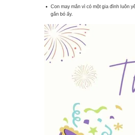
Con may mắn vì có một gia đình luôn yê
gắn bó ấy.