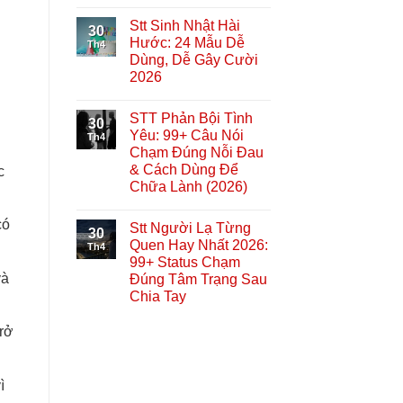
Stt Sinh Nhật Hài
30
Hước: 24 Mẫu Dễ
Th4
Dùng, Dễ Gây Cười
2026
STT Phản Bội Tình
30
Yêu: 99+ Câu Nói
Th4
Chạm Đúng Nỗi Đau
& Cách Dùng Để
c
Chữa Lành (2026)
có
Stt Người Lạ Từng
30
Quen Hay Nhất 2026:
Th4
99+ Status Chạm
và
Đúng Tâm Trạng Sau
Chia Tay
trở
ì