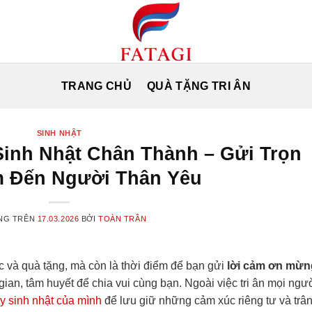
TRANG CHỦ
QUÀ TẶNG TRI ÂN
SINH NHẬT
inh Nhật Chân Thành – Gửi Trọn
m Đến Người Thân Yêu
NG TRÊN
17.03.2026
BỞI
TOÀN TRẦN
úc và quà tặng, mà còn là thời điểm để bạn gửi
lời cảm ơn mừn
an, tâm huyết để chia vui cùng bạn. Ngoài việc tri ân mọi ngườ
ày sinh nhật của mình
để lưu giữ những cảm xúc riêng tư và trâ