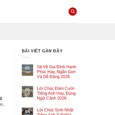
BÀI VIẾT GẦN ĐÂY
Stt Về Gia Đình Hạnh
05
Phúc Hay, Ngắn Gọn
Th5
Và Dễ Đăng 2026
Lời Chúc Đám Cưới
05
Tiếng Anh Hay, Đúng
Th5
g
Ngữ Cảnh 2026
i,
Lời Chúc Sinh Nhật
n
04
Tiếng Anh Ý Nghĩa