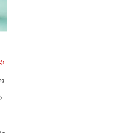
ật
ng
ời