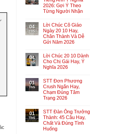
Th5
2026: Gợi Ý Theo
Từng Người Nhận
Lời Chúc Cô Giáo
04
Ngày 20 10 Hay,
Th5
Chân Thành Và Dễ
Gửi Năm 2026
Lời Chúc 20 10 Dành
04
Cho Chị Gái Hay, Ý
Th5
Nghĩa 2026
STT Đơn Phương
01
Crush Ngắn Hay,
Th5
Chạm Đúng Tâm
Trạng 2026
STT Đàn Ông Trưởng
01
Thành: 45 Câu Hay,
Th5
Chất Và Đúng Tình
ác
Huống