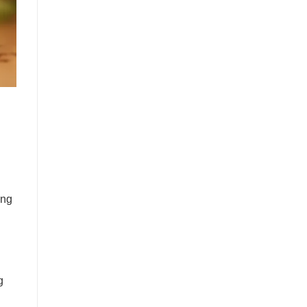
ong
n
g