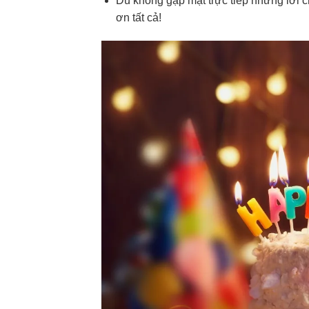
Dù không gặp mặt trực tiếp nhưng lời
ơn tất cả!