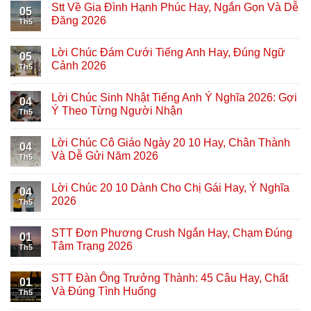
Stt Về Gia Đình Hạnh Phúc Hay, Ngắn Gọn Và Dễ
05
Đăng 2026
Th5
Lời Chúc Đám Cưới Tiếng Anh Hay, Đúng Ngữ
05
Cảnh 2026
Th5
Lời Chúc Sinh Nhật Tiếng Anh Ý Nghĩa 2026: Gợi
04
Ý Theo Từng Người Nhận
Th5
Lời Chúc Cô Giáo Ngày 20 10 Hay, Chân Thành
04
Và Dễ Gửi Năm 2026
Th5
Lời Chúc 20 10 Dành Cho Chị Gái Hay, Ý Nghĩa
04
2026
Th5
STT Đơn Phương Crush Ngắn Hay, Chạm Đúng
01
Tâm Trạng 2026
Th5
STT Đàn Ông Trưởng Thành: 45 Câu Hay, Chất
01
Và Đúng Tình Huống
Th5