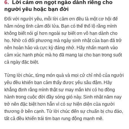
Lời cảm ơn ngọt ngào dành riêng cho
người yêu hoặc bạn đời
Đối với người yêu, mỗi lời cảm ơn đều là một cơ hội để
hâm nóng tình cảm đôi lứa. Bạn có thể thổ lộ rằng mình
không biết nói gì hơn ngoài sự biết ơn vô hạn dành cho
họ. Nhờ có đối phương mà ngày sinh nhật của bạn đã trở
nên hoàn hảo và cực kỳ đáng nhớ. Hãy nhấn mạnh vào
cảm xúc hạnh phúc mà họ đã mang lại cho bạn trong suốt
cả ngày đặc biệt.
Từng lời chúc, từng món quà và mọi cử chỉ nhỏ của người
yêu đều khiến bạn cảm thấy được yêu sâu đậm. Hãy
khẳng định rằng mình thật sự may mắn khi có họ đồng
hành trong cuộc đời đầy sóng gió này. Sinh nhật năm nay
trở nên đặc biệt hơn hẳn vì có sự hiện diện của người
thương ở bên cạnh. Từ lời chúc đến sự chuẩn bị chu đáo,
tất cả đều khiến trái tim bạn rung động mạnh mẽ.