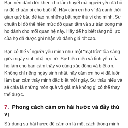
Bạn nên dành lời khen cho tâm huyết mà người yêu đã bỏ
ra để chuẩn bị cho buổi lễ. Hãy cảm ơn họ vì đã dành thời
gian quý báu để tạo ra những bất ngờ thú vị cho mình. Sự
chuẩn bị đó thể hiện mức độ quan tâm và sự trân trọng mà
họ dành cho mối quan hệ này. Hãy để họ biết rằng nỗ lực
của họ đã được ghi nhận và đánh giá rất cao.
Bạn có thể ví người yêu mình như một “mặt trời” tỏa sáng
giữa ngày sinh nhật rực rỡ. Sự hiện diện và tình yêu của
họ làm cho bạn cảm thấy vô cùng xúc động và biết ơn.
Không chỉ riêng ngày sinh nhật, hãy cảm ơn họ vì đã luôn
làm bạn cảm thấy mình đặc biệt mỗi ngày. Sự thấu hiểu và
sẻ chia là những món quà vô giá mà không gì có thể thay
thế được.
Phong cách cảm ơn hài hước và đầy thú
vị
Sử dụng sự hài hước để cảm ơn là một cách thông minh