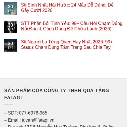
Stt Sinh Nhật Hài Hước: 24 Mẫu Dễ Dùng, Dễ
30
Gây Cười 2026
Th4
STT Phản Bội Tình Yêu: 99+ Câu Nói Chạm Đúng
30
Nỗi Đau & Cách Dùng Để Chữa Lành (2026)
Th4
Stt Người Lạ Từng Quen Hay Nhất 2026: 99+
30
Status Chạm Đúng Tâm Trạng Sau Chia Tay
Th4
SẢN PHẨM CỦA CÔNG TY TNHH QUÀ TẶNG
FATAGI
– SDT: 077-6976-965
– Email: tuvan@fatagi.vn