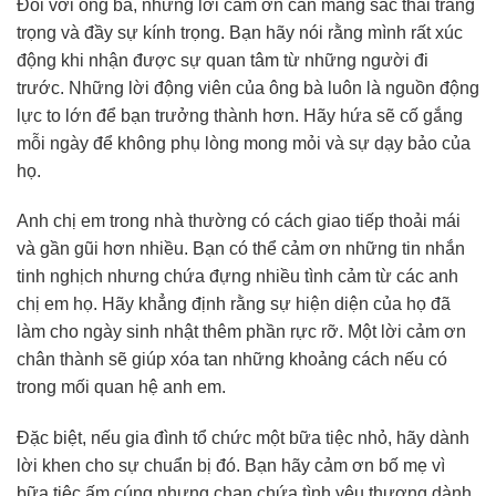
Đối với ông bà, những lời cảm ơn cần mang sắc thái trang
trọng và đầy sự kính trọng. Bạn hãy nói rằng mình rất xúc
động khi nhận được sự quan tâm từ những người đi
trước. Những lời động viên của ông bà luôn là nguồn động
lực to lớn để bạn trưởng thành hơn. Hãy hứa sẽ cố gắng
mỗi ngày để không phụ lòng mong mỏi và sự dạy bảo của
họ.
Anh chị em trong nhà thường có cách giao tiếp thoải mái
và gần gũi hơn nhiều. Bạn có thể cảm ơn những tin nhắn
tinh nghịch nhưng chứa đựng nhiều tình cảm từ các anh
chị em họ. Hãy khẳng định rằng sự hiện diện của họ đã
làm cho ngày sinh nhật thêm phần rực rỡ. Một lời cảm ơn
chân thành sẽ giúp xóa tan những khoảng cách nếu có
trong mối quan hệ anh em.
Đặc biệt, nếu gia đình tổ chức một bữa tiệc nhỏ, hãy dành
lời khen cho sự chuẩn bị đó. Bạn hãy cảm ơn bố mẹ vì
bữa tiệc ấm cúng nhưng chan chứa tình yêu thương dành