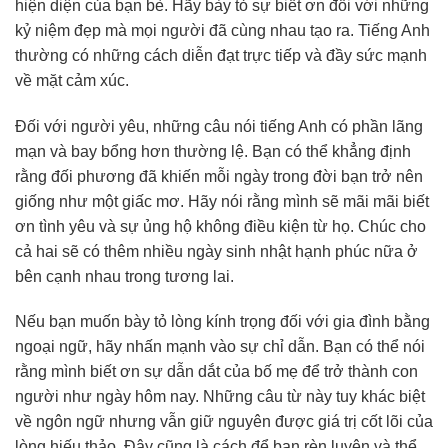
hiện diện của bạn bè. Hãy bày tỏ sự biết ơn đối với những
kỷ niệm đẹp mà mọi người đã cùng nhau tạo ra. Tiếng Anh
thường có những cách diễn đạt trực tiếp và đầy sức mạnh
về mặt cảm xúc.
Đối với người yêu, những câu nói tiếng Anh có phần lãng
mạn và bay bổng hơn thường lệ. Bạn có thể khẳng định
rằng đối phương đã khiến mỗi ngày trong đời bạn trở nên
giống như một giấc mơ. Hãy nói rằng mình sẽ mãi mãi biết
ơn tình yêu và sự ủng hộ không điều kiện từ họ. Chúc cho
cả hai sẽ có thêm nhiều ngày sinh nhật hạnh phúc nữa ở
bên cạnh nhau trong tương lai.
Nếu bạn muốn bày tỏ lòng kính trọng đối với gia đình bằng
ngoại ngữ, hãy nhấn mạnh vào sự chỉ dẫn. Bạn có thể nói
rằng mình biết ơn sự dẫn dắt của bố mẹ để trở thành con
người như ngày hôm nay. Những câu từ này tuy khác biệt
về ngôn ngữ nhưng vẫn giữ nguyên được giá trị cốt lõi của
lòng hiếu thảo. Đây cũng là cách để bạn rèn luyện và thể