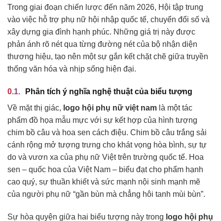
Trong giai đoạn chiến lược đến năm 2026, Hội tập trung
vào việc hỗ trợ phụ nữ hội nhập quốc tế, chuyển đổi số và
xây dựng gia đình hạnh phúc. Những giá trị này được
phản ánh rõ nét qua từng đường nét của bộ nhận diện
thương hiệu, tạo nên một sự gắn kết chặt chẽ giữa truyền
thống văn hóa và nhịp sống hiện đại.
Phân tích ý nghĩa nghệ thuật của biểu tượng
Về mặt thị giác,
logo hội phụ nữ việt nam
là một tác
phẩm đồ họa mẫu mực với sự kết hợp của hình tượng
chim bồ câu và hoa sen cách điệu. Chim bồ câu trắng sải
cánh rộng mở tượng trưng cho khát vọng hòa bình, sự tự
do và vươn xa của phụ nữ Việt trên trường quốc tế. Hoa
sen – quốc hoa của Việt Nam – biểu đạt cho phẩm hạnh
cao quý, sự thuần khiết và sức mạnh nội sinh mạnh mẽ
của người phụ nữ “gần bùn mà chẳng hôi tanh mùi bùn”.
Sự hòa quyện giữa hai biểu tượng này trong
logo hội phụ