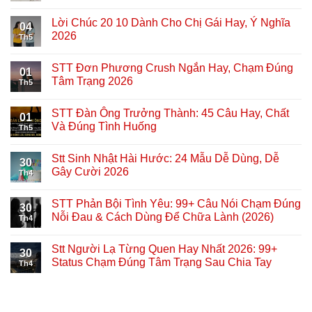
Lời Chúc 20 10 Dành Cho Chị Gái Hay, Ý Nghĩa
04
2026
Th5
STT Đơn Phương Crush Ngắn Hay, Chạm Đúng
01
Tâm Trạng 2026
Th5
STT Đàn Ông Trưởng Thành: 45 Câu Hay, Chất
01
Và Đúng Tình Huống
Th5
Stt Sinh Nhật Hài Hước: 24 Mẫu Dễ Dùng, Dễ
30
Gây Cười 2026
Th4
STT Phản Bội Tình Yêu: 99+ Câu Nói Chạm Đúng
30
Nỗi Đau & Cách Dùng Để Chữa Lành (2026)
Th4
Stt Người Lạ Từng Quen Hay Nhất 2026: 99+
30
Status Chạm Đúng Tâm Trạng Sau Chia Tay
Th4