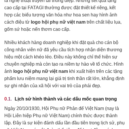
là nghệ thuật truyền tải thông điệp. Những set quà tặng
cao cấp tại FATAGI thường được đặt thiết kế riêng, kết
hợp các biểu tượng văn hóa như hoa sen hay hình ảnh
cách điệu từ
logo hội phụ nữ việt nam
trên chất liệu lụa,
gốm sứ hoặc nến thơm cao cấp.
Nhiều khách hàng doanh nghiệp khi đặt quà cho cán bộ
công nhân viên nữ đã yêu cầu tích hợp nhận diện thương
hiệu một cách khéo léo. Điều này không chỉ thể hiện sự
chuyên nghiệp mà còn tạo ra niềm tự hào về tổ chức. Hình
ảnh
logo hội phụ nữ việt nam
khi xuất hiện trên các tặng
phẩm lưu niệm mang lại giá trị tinh thần rất lớn, khẳng định
sự ghi nhận của xã hội với vai trò của phái đẹp.
Lịch sử hình thành và các dấu mốc quan trọng
Ngày 20/10/1930, Hội Phụ nữ Phản đế Việt Nam (nay là
Hội Liên hiệp Phụ nữ Việt Nam) chính thức được thành
lập. Đây là sự kiện đánh dấu lần đầu tiên trong lịch sử, phụ