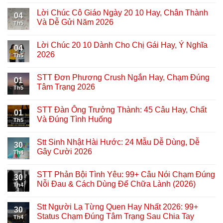
Lời Chúc Cô Giáo Ngày 20 10 Hay, Chân Thành
04
Và Dễ Gửi Năm 2026
Th5
Lời Chúc 20 10 Dành Cho Chị Gái Hay, Ý Nghĩa
04
2026
Th5
STT Đơn Phương Crush Ngắn Hay, Chạm Đúng
01
Tâm Trạng 2026
Th5
STT Đàn Ông Trưởng Thành: 45 Câu Hay, Chất
01
Và Đúng Tình Huống
Th5
Stt Sinh Nhật Hài Hước: 24 Mẫu Dễ Dùng, Dễ
30
Gây Cười 2026
Th4
STT Phản Bội Tình Yêu: 99+ Câu Nói Chạm Đúng
30
Nỗi Đau & Cách Dùng Để Chữa Lành (2026)
Th4
Stt Người Lạ Từng Quen Hay Nhất 2026: 99+
30
Status Chạm Đúng Tâm Trạng Sau Chia Tay
Th4