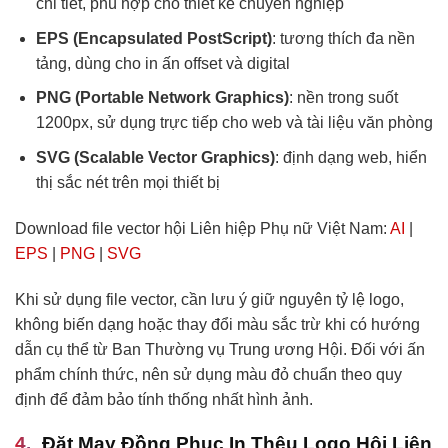
chi tiết, phù hợp cho thiết kế chuyên nghiệp
EPS (Encapsulated PostScript)
: tương thích đa nền
tảng, dùng cho in ấn offset và digital
PNG (Portable Network Graphics)
: nền trong suốt
1200px, sử dụng trực tiếp cho web và tài liệu văn phòng
SVG (Scalable Vector Graphics)
: định dạng web, hiển
thị sắc nét trên mọi thiết bị
Download file vector hội Liên hiệp Phụ nữ Việt Nam:
AI
|
EPS
|
PNG
|
SVG
Khi sử dụng file vector, cần lưu ý giữ nguyên tỷ lệ logo,
không biến dạng hoặc thay đổi màu sắc trừ khi có hướng
dẫn cụ thể từ Ban Thường vụ Trung ương Hội. Đối với ấn
phẩm chính thức, nên sử dụng màu đỏ chuẩn theo quy
định để đảm bảo tính thống nhất hình ảnh.
Đặt May Đồng Phục In Thêu Logo Hội Liên