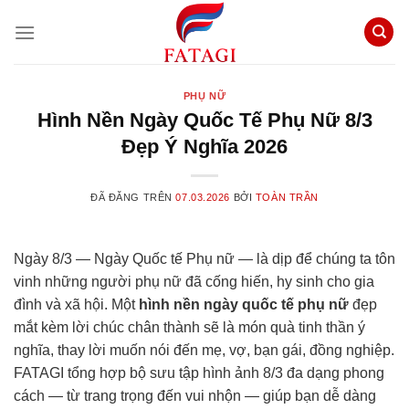
Chuyển
đến
nội
dung
PHỤ NỮ
Hình Nền Ngày Quốc Tế Phụ Nữ 8/3
Đẹp Ý Nghĩa 2026
ĐÃ ĐĂNG TRÊN
07.03.2026
BỞI
TOÀN TRẦN
Ngày 8/3 — Ngày Quốc tế Phụ nữ — là dịp để chúng ta tôn
vinh những người phụ nữ đã cống hiến, hy sinh cho gia
đình và xã hội. Một
hình nền ngày quốc tế phụ nữ
đẹp
mắt kèm lời chúc chân thành sẽ là món quà tinh thần ý
nghĩa, thay lời muốn nói đến mẹ, vợ, bạn gái, đồng nghiệp.
FATAGI tổng hợp bộ sưu tập hình ảnh 8/3 đa dạng phong
cách — từ trang trọng đến vui nhộn — giúp bạn dễ dàng