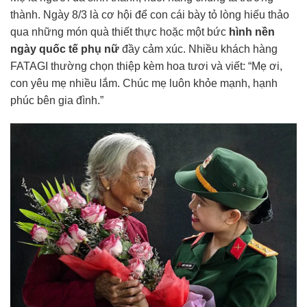
thành. Ngày 8/3 là cơ hội để con cái bày tỏ lòng hiếu thảo
qua những món quà thiết thực hoặc một bức
hình nền
ngày quốc tế phụ nữ
đầy cảm xúc. Nhiều khách hàng
FATAGI thường chọn thiệp kèm hoa tươi và viết: “Mẹ ơi,
con yêu mẹ nhiều lắm. Chúc mẹ luôn khỏe mạnh, hạnh
phúc bên gia đình.”