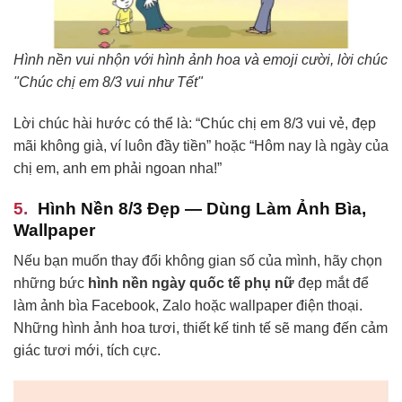
Hình nền vui nhộn với hình ảnh hoa và emoji cười, lời chúc
"Chúc chị em 8/3 vui như Tết"
Lời chúc hài hước có thể là: “Chúc chị em 8/3 vui vẻ, đẹp
mãi không già, ví luôn đầy tiền” hoặc “Hôm nay là ngày của
chị em, anh em phải ngoan nha!”
Hình Nền 8/3 Đẹp — Dùng Làm Ảnh Bìa,
Wallpaper
Nếu bạn muốn thay đổi không gian số của mình, hãy chọn
những bức
hình nền ngày quốc tế phụ nữ
đẹp mắt để
làm ảnh bìa Facebook, Zalo hoặc wallpaper điện thoại.
Những hình ảnh hoa tươi, thiết kế tinh tế sẽ mang đến cảm
giác tươi mới, tích cực.