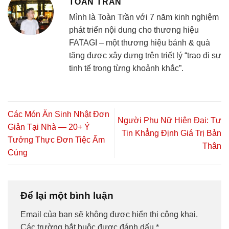
TOÀN TRẦN
Mình là Toàn Trần với 7 năm kinh nghiệm
phát triển nội dung cho thương hiệu
FATAGI – một thương hiệu bánh & quà
tặng được xây dựng trên triết lý “trao đi sự
tinh tế trong từng khoảnh khắc”.
Các Món Ăn Sinh Nhật Đơn
Người Phụ Nữ Hiện Đại: Tự
Giản Tại Nhà — 20+ Ý
Tin Khẳng Định Giá Trị Bản
Tưởng Thực Đơn Tiệc Ấm
Thân
Cúng
Để lại một bình luận
Email của bạn sẽ không được hiển thị công khai.
Các trường bắt buộc được đánh dấu
*