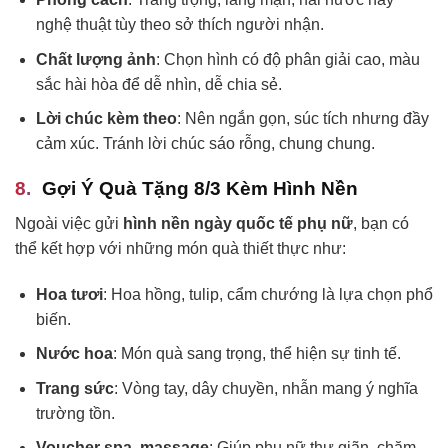
nghệ thuật tùy theo sở thích người nhận.
Chất lượng ảnh
: Chọn hình có độ phân giải cao, màu
sắc hài hòa để dễ nhìn, dễ chia sẻ.
Lời chúc kèm theo
: Nên ngắn gọn, súc tích nhưng đầy
cảm xúc. Tránh lời chúc sáo rỗng, chung chung.
Gợi Ý Quà Tặng 8/3 Kèm Hình Nền
Ngoài việc gửi
hình nền ngày quốc tế phụ nữ
, bạn có
thể kết hợp với những món quà thiết thực như:
Hoa tươi
: Hoa hồng, tulip, cẩm chướng là lựa chọn phổ
biến.
Nước hoa
: Món quà sang trọng, thể hiện sự tinh tế.
Trang sức
: Vòng tay, dây chuyền, nhẫn mang ý nghĩa
trường tồn.
Voucher spa, massage
: Giúp phụ nữ thư giãn, chăm