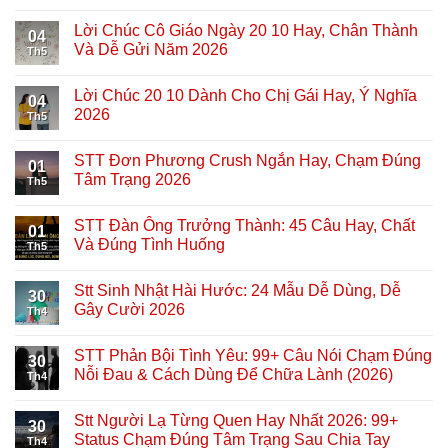
Lời Chúc Cô Giáo Ngày 20 10 Hay, Chân Thành
04
Và Dễ Gửi Năm 2026
Th5
Lời Chúc 20 10 Dành Cho Chị Gái Hay, Ý Nghĩa
04
2026
Th5
STT Đơn Phương Crush Ngắn Hay, Chạm Đúng
01
Tâm Trạng 2026
Th5
STT Đàn Ông Trưởng Thành: 45 Câu Hay, Chất
01
Và Đúng Tình Huống
Th5
Stt Sinh Nhật Hài Hước: 24 Mẫu Dễ Dùng, Dễ
30
Gây Cười 2026
Th4
STT Phản Bội Tình Yêu: 99+ Câu Nói Chạm Đúng
30
Nỗi Đau & Cách Dùng Để Chữa Lành (2026)
Th4
Stt Người Lạ Từng Quen Hay Nhất 2026: 99+
30
Status Chạm Đúng Tâm Trạng Sau Chia Tay
Th4