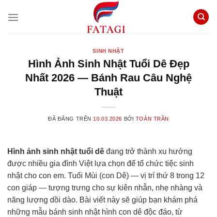
Chuyển
đến
nội
dung
SINH NHẬT
Hình Ảnh Sinh Nhật Tuổi Dê Đẹp
Nhất 2026 — Bánh Rau Câu Nghệ
Thuật
ĐÃ ĐĂNG TRÊN
10.03.2026
BỞI
TOÀN TRẦN
Hình ảnh sinh nhật tuổi dê
đang trở thành xu hướng
được nhiều gia đình Việt lựa chọn để tổ chức tiệc sinh
nhật cho con em. Tuổi Mùi (con Dê) — vị trí thứ 8 trong 12
con giáp — tượng trưng cho sự kiên nhẫn, nhẹ nhàng và
năng lượng dồi dào. Bài viết này sẽ giúp bạn khám phá
những mẫu bánh sinh nhật hình con dê độc đáo, từ