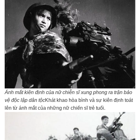
Ánh mắt kiên định của nữ chiễn sĩ xung phong ra trận bảo
vệ độc lập dân tộc
Khát khao hòa bình và sự kiên định toát
lên từ ánh mắt của những nữ chiến sĩ trẻ tuổi.