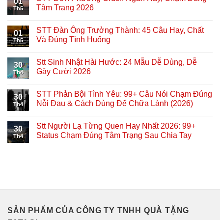
01
Tâm Trạng 2026
Th5
STT Đàn Ông Trưởng Thành: 45 Câu Hay, Chất
01
Và Đúng Tình Huống
Th5
Stt Sinh Nhật Hài Hước: 24 Mẫu Dễ Dùng, Dễ
30
Gây Cười 2026
Th4
STT Phản Bội Tình Yêu: 99+ Câu Nói Chạm Đúng
30
Nỗi Đau & Cách Dùng Để Chữa Lành (2026)
Th4
Stt Người Lạ Từng Quen Hay Nhất 2026: 99+
30
Status Chạm Đúng Tâm Trạng Sau Chia Tay
Th4
SẢN PHẨM CỦA CÔNG TY TNHH QUÀ TẶNG