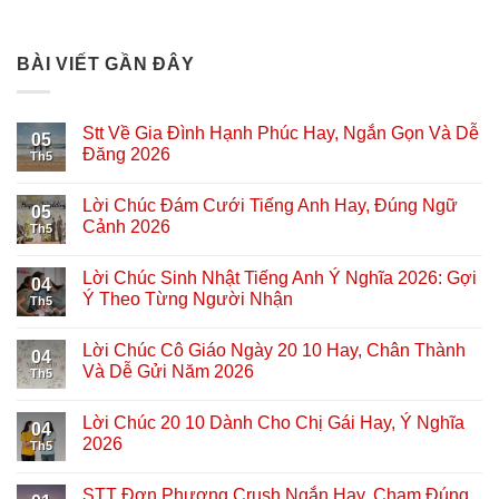
BÀI VIẾT GẦN ĐÂY
Stt Về Gia Đình Hạnh Phúc Hay, Ngắn Gọn Và Dễ
05
Đăng 2026
Th5
Lời Chúc Đám Cưới Tiếng Anh Hay, Đúng Ngữ
05
Cảnh 2026
Th5
Lời Chúc Sinh Nhật Tiếng Anh Ý Nghĩa 2026: Gợi
04
Ý Theo Từng Người Nhận
Th5
Lời Chúc Cô Giáo Ngày 20 10 Hay, Chân Thành
04
Và Dễ Gửi Năm 2026
Th5
Lời Chúc 20 10 Dành Cho Chị Gái Hay, Ý Nghĩa
04
2026
Th5
STT Đơn Phương Crush Ngắn Hay, Chạm Đúng