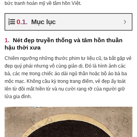
bức tranh hoàn mỹ về tâm hồn Việt.
Mục lục
Nét đẹp truyền thống và tâm hồn thuần
hậu thời xưa
Chiêm ngưỡng những thước phim tư liệu cũ, ta bắt gặp vẻ
đẹp quý phái nhưng vô cùng giản dị. Đó là hình ảnh các
bà, các mẹ trong chiếc áo dài ngũ thân hoặc bộ áo bà ba
mộc mạc. Không cầu kỳ trong trang điểm, vẻ đẹp ấy toát
lên từ đôi mắt hiền từ và nụ cười rạng rỡ của người giữ
lửa gia đình.