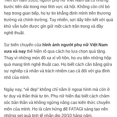
Tiến tới năm 2026, người phụ nữ Việt Nam đã có những
bước tiến dài trong mọi lĩnh vực xã hội. Không còn chỉ bó
hẹp trong gian bếp, họ tự tin khẳng định mình trên thương
trường và chính trường. Tuy nhiên, sợi dây liên kết với quá
khứ vẫn luôn được gìn giữ một cách trân trọng và đầy
nghệ thuật.
Sự biến chuyển của
hình ảnh người phụ nữ Việt Nam
xưa và nay
thể hiện rõ qua cách họ lựa chọn quà tặng.
Thay vì những món đồ xa xỉ vô hồn, họ ưu tiên những hộp
quà mang tính nghệ thuật cao. Họ biết cách cân bằng giữa
sự nghiệp cá nhân và trách nhiệm cao cả đối với gia đình
nhỏ của mình.
Ngày nay, “vẻ đẹp” không chỉ nằm ở ngoại hình mà còn ở
tư duy và thần thái tự tin. Phụ nữ hiện đại biết cách chăm
sóc bản thân và không ngừng nâng cao kiến thức chuyên
môn của mình. Họ là cảm hứng để FATAGI sáng tạo nên
những set quà tinh tế nhân dịp 20/10 hàng năm.