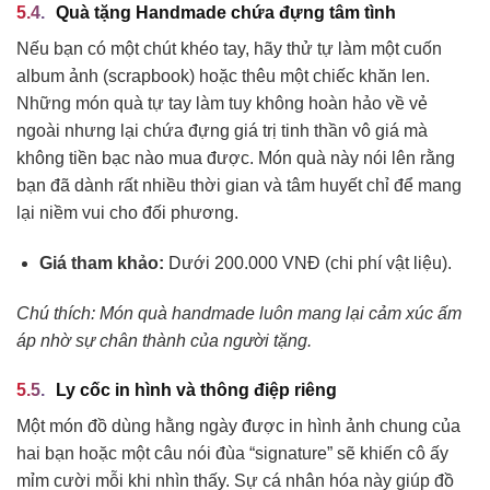
Quà tặng Handmade chứa đựng tâm tình
Nếu bạn có một chút khéo tay, hãy thử tự làm một cuốn
album ảnh (scrapbook) hoặc thêu một chiếc khăn len.
Những món quà tự tay làm tuy không hoàn hảo về vẻ
ngoài nhưng lại chứa đựng giá trị tinh thần vô giá mà
không tiền bạc nào mua được. Món quà này nói lên rằng
bạn đã dành rất nhiều thời gian và tâm huyết chỉ để mang
lại niềm vui cho đối phương.
Giá tham khảo:
Dưới 200.000 VNĐ (chi phí vật liệu).
Chú thích: Món quà handmade luôn mang lại cảm xúc ấm
áp nhờ sự chân thành của người tặng.
Ly cốc in hình và thông điệp riêng
Một món đồ dùng hằng ngày được in hình ảnh chung của
hai bạn hoặc một câu nói đùa “signature” sẽ khiến cô ấy
mỉm cười mỗi khi nhìn thấy. Sự cá nhân hóa này giúp đồ