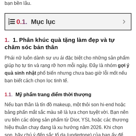
bạn bền lâu.
Mục lục
1. Phân khúc quà tặng làm đẹp và tự
chăm sóc bản thân
Phái nữ luôn dành sự ưu ái đặc biệt cho những sản phẩm
giúp họ tự tin và rạng rỡ hơn mỗi ngày. Đây là nhóm
gợi ý
quà sinh nhật
phổ biến nhưng chưa bao giờ lỗi mốt nếu
bạn biết cách chọn lọc tinh tế.
Mỹ phẩm trang điểm thời thượng
Nếu bạn thân là tín đồ makeup, một thỏi son hi-end hoặc
bảng phấn mắt sắc màu sẽ là lựa chọn tuyệt vời. Bạn nên
ưu tiên các dòng sản phẩm từ Dior, YSL hoặc các thương
hiệu thuần chay đang là xu hướng năm 2026. Khi chọn
son, hãy chú ý đến sắc tố da (undertone) của bạn ấy để