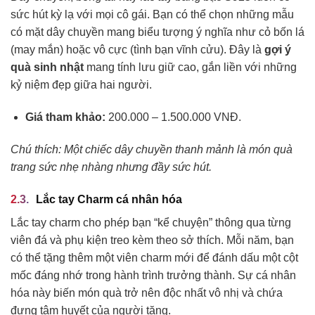
sức hút kỳ lạ với mọi cô gái. Bạn có thể chọn những mẫu
có mặt dây chuyền mang biểu tượng ý nghĩa như cỏ bốn lá
(may mắn) hoặc vô cực (tình bạn vĩnh cửu). Đây là
gợi ý
quà sinh nhật
mang tính lưu giữ cao, gắn liền với những
kỷ niệm đẹp giữa hai người.
Giá tham khảo:
200.000 – 1.500.000 VNĐ.
Chú thích: Một chiếc dây chuyền thanh mảnh là món quà
trang sức nhẹ nhàng nhưng đầy sức hút.
Lắc tay Charm cá nhân hóa
Lắc tay charm cho phép bạn “kể chuyện” thông qua từng
viên đá và phụ kiện treo kèm theo sở thích. Mỗi năm, bạn
có thể tặng thêm một viên charm mới để đánh dấu một cột
mốc đáng nhớ trong hành trình trưởng thành. Sự cá nhân
hóa này biến món quà trở nên độc nhất vô nhị và chứa
đựng tâm huyết của người tặng.