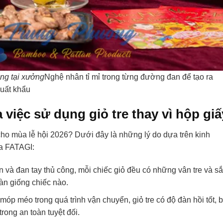
công tại xưởng
Nghệ nhân tỉ mỉ trong từng đường đan để tạo ra
xuất khẩu
 việc sử dụng giỏ tre thay vì hộp giấ
ho mùa lễ hội 2026? Dưới đây là những lý do dựa trên kinh
a FATAGI:
ên và đan tay thủ công, mỗi chiếc giỏ đều có những vân tre và s
oàn giống chiếc nào.
móp méo trong quá trình vận chuyển, giỏ tre có độ đàn hồi tốt, 
rong an toàn tuyệt đối.