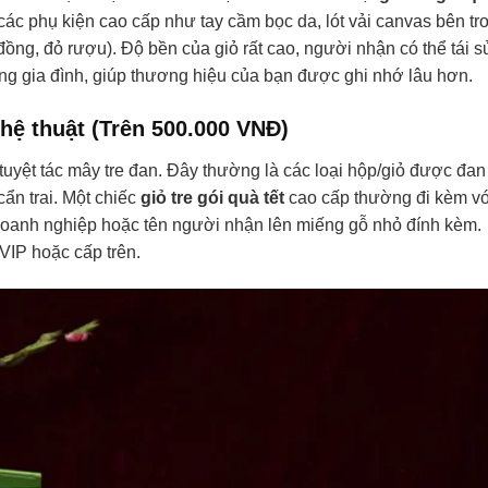
c phụ kiện cao cấp như tay cầm bọc da, lót vải canvas bên tr
g, đỏ rượu). Độ bền của giỏ rất cao, người nhận có thể tái s
ong gia đình, giúp thương hiệu của bạn được ghi nhớ lâu hơn.
hệ thuật (Trên 500.000 VNĐ)
uyệt tác mây tre đan. Đây thường là các loại hộp/giỏ được đan
ẩn trai. Một chiếc
giỏ tre gói quà tết
cao cấp thường đi kèm v
doanh nghiệp hoặc tên người nhận lên miếng gỗ nhỏ đính kèm.
 VIP hoặc cấp trên.