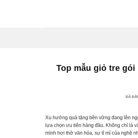
Chuyển
đến
nội
dung
Top mẫu giỏ tre gói 
ĐÃ ĐĂ
Xu hướng quà tặng bền vững đang lên ng
lựa chọn ưu tiên hàng đầu. Không chỉ là 
mình hơi thở văn hóa, sự tỉ mỉ của nghệ 