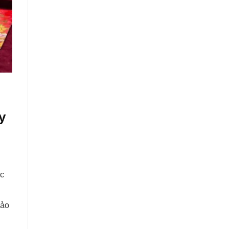
y
ắc
bảo