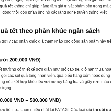
 quà tết
không chỉ giúp nâng tầm giá trị vật phẩm bên trong mà 
g, đồng thời góp phần ủng hộ các làng nghề truyền thống Việt
 quà tết theo phân khúc ngân sách
 gợi ý các phân khúc giá tham khảo cho dòng sản phẩm này tr
Dưới 200.000 VNĐ)
ết
thường có thiết kế đơn giản như giỏ cạp tre, giỏ nan thưa ho
gói các set quà tặng nhân viên, quà biếu hàng xóm hoặc dùng
nhưng nếu kết hợp khéo léo với nơ ruy băng lụa và giấy rơm màu 
 trọng.
00.000 VNĐ – 500.000 VNĐ)
u tiên lựa chọn nhiều nhất tại FATAGI. Các loại
giỏ tre gói q