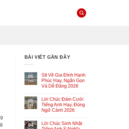
BÀI VIẾT GẦN ĐÂY
Stt Về Gia Đình Hạnh
05
Phúc Hay, Ngắn Gọn
Th5
Và Dễ Đăng 2026
Lời Chúc Đám Cưới
05
Tiếng Anh Hay, Đúng
Th5
Ngữ Cảnh 2026
ng
Lời Chúc Sinh Nhật
ng
04
Tiếng Anh Ý Nghĩa