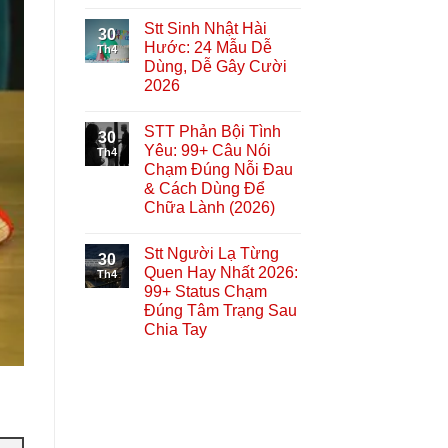
Stt Sinh Nhật Hài
30
Hước: 24 Mẫu Dễ
Th4
Dùng, Dễ Gây Cười
2026
STT Phản Bội Tình
30
Yêu: 99+ Câu Nói
Th4
Chạm Đúng Nỗi Đau
& Cách Dùng Để
Chữa Lành (2026)
Stt Người Lạ Từng
30
Quen Hay Nhất 2026:
Th4
99+ Status Chạm
Đúng Tâm Trạng Sau
Chia Tay