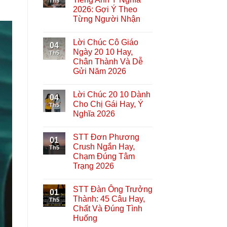
Th5
2026: Gợi Ý Theo
Từng Người Nhận
Lời Chúc Cô Giáo
04
Ngày 20 10 Hay,
Th5
Chân Thành Và Dễ
Gửi Năm 2026
Lời Chúc 20 10 Dành
04
Cho Chị Gái Hay, Ý
Th5
Nghĩa 2026
STT Đơn Phương
01
Crush Ngắn Hay,
Th5
Chạm Đúng Tâm
Trạng 2026
STT Đàn Ông Trưởng
01
Thành: 45 Câu Hay,
Th5
Chất Và Đúng Tình
Huống