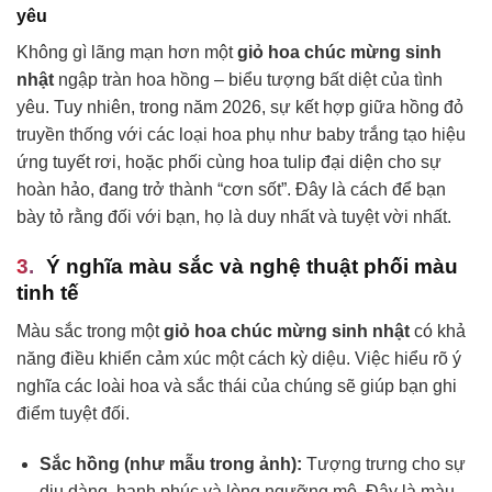
yêu
Không gì lãng mạn hơn một
giỏ hoa chúc mừng sinh
nhật
ngập tràn hoa hồng – biểu tượng bất diệt của tình
yêu. Tuy nhiên, trong năm 2026, sự kết hợp giữa hồng đỏ
truyền thống với các loại hoa phụ như baby trắng tạo hiệu
ứng tuyết rơi, hoặc phối cùng hoa tulip đại diện cho sự
hoàn hảo, đang trở thành “cơn sốt”. Đây là cách để bạn
bày tỏ rằng đối với bạn, họ là duy nhất và tuyệt vời nhất.
Ý nghĩa màu sắc và nghệ thuật phối màu
tinh tế
Màu sắc trong một
giỏ hoa chúc mừng sinh nhật
có khả
năng điều khiển cảm xúc một cách kỳ diệu. Việc hiểu rõ ý
nghĩa các loài hoa và sắc thái của chúng sẽ giúp bạn ghi
điểm tuyệt đối.
Sắc hồng (như mẫu trong ảnh):
Tượng trưng cho sự
dịu dàng, hạnh phúc và lòng ngưỡng mộ. Đây là màu