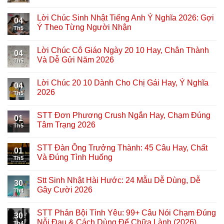
Lời Chúc Sinh Nhật Tiếng Anh Ý Nghĩa 2026: Gợi
04
Ý Theo Từng Người Nhận
Th5
Lời Chúc Cô Giáo Ngày 20 10 Hay, Chân Thành
04
Và Dễ Gửi Năm 2026
Th5
Lời Chúc 20 10 Dành Cho Chị Gái Hay, Ý Nghĩa
04
2026
Th5
STT Đơn Phương Crush Ngắn Hay, Chạm Đúng
01
Tâm Trạng 2026
Th5
STT Đàn Ông Trưởng Thành: 45 Câu Hay, Chất
01
Và Đúng Tình Huống
Th5
Stt Sinh Nhật Hài Hước: 24 Mẫu Dễ Dùng, Dễ
30
Gây Cười 2026
Th4
STT Phản Bội Tình Yêu: 99+ Câu Nói Chạm Đúng
30
Nỗi Đau & Cách Dùng Để Chữa Lành (2026)
Th4