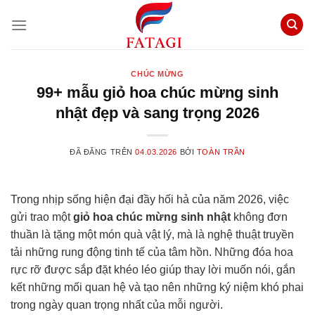
Chuyển
đến
nội
dung
CHÚC MỪNG
99+ mẫu giỏ hoa chúc mừng sinh
nhật đẹp và sang trọng 2026
ĐÃ ĐĂNG TRÊN
04.03.2026
BỞI
TOÀN TRẦN
Trong nhịp sống hiện đại đầy hối hả của năm 2026, việc
gửi trao một
giỏ hoa chúc mừng sinh nhật
không đơn
thuần là tặng một món quà vật lý, mà là nghệ thuật truyền
tải những rung động tinh tế của tâm hồn. Những đóa hoa
rực rỡ được sắp đặt khéo léo giúp thay lời muốn nói, gắn
kết những mối quan hệ và tạo nên những ký niệm khó phai
trong ngày quan trọng nhất của mỗi người.