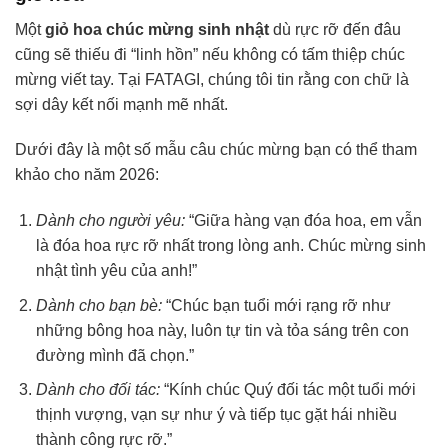
Một
giỏ hoa chúc mừng sinh nhật
dù rực rỡ đến đâu
cũng sẽ thiếu đi “linh hồn” nếu không có tấm thiệp chúc
mừng viết tay. Tại FATAGI, chúng tôi tin rằng con chữ là
sợi dây kết nối mạnh mẽ nhất.
Dưới đây là một số mẫu câu chúc mừng bạn có thể tham
khảo cho năm 2026:
Dành cho người yêu:
“Giữa hàng vạn đóa hoa, em vẫn
là đóa hoa rực rỡ nhất trong lòng anh. Chúc mừng sinh
nhật tình yêu của anh!”
Dành cho bạn bè:
“Chúc bạn tuổi mới rạng rỡ như
những bông hoa này, luôn tự tin và tỏa sáng trên con
đường mình đã chọn.”
Dành cho đối tác:
“Kính chúc Quý đối tác một tuổi mới
thịnh vượng, vạn sự như ý và tiếp tục gặt hái nhiều
thành công rực rỡ.”