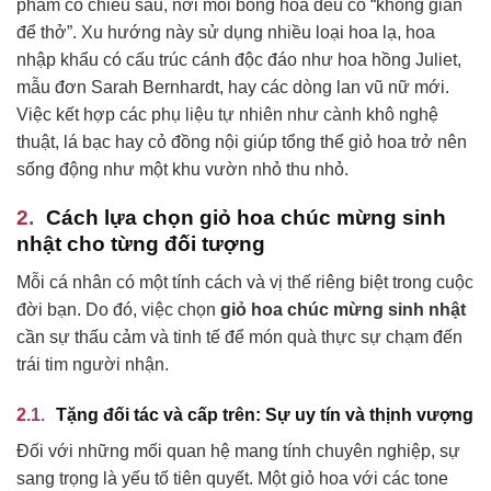
phẩm có chiều sâu, nơi mỗi bông hoa đều có “không gian
để thở”. Xu hướng này sử dụng nhiều loại hoa lạ, hoa
nhập khẩu có cấu trúc cánh độc đáo như hoa hồng Juliet,
mẫu đơn Sarah Bernhardt, hay các dòng lan vũ nữ mới.
Việc kết hợp các phụ liệu tự nhiên như cành khô nghệ
thuật, lá bạc hay cỏ đồng nội giúp tổng thể giỏ hoa trở nên
sống động như một khu vườn nhỏ thu nhỏ.
Cách lựa chọn giỏ hoa chúc mừng sinh
nhật cho từng đối tượng
Mỗi cá nhân có một tính cách và vị thế riêng biệt trong cuộc
đời bạn. Do đó, việc chọn
giỏ hoa chúc mừng sinh nhật
cần sự thấu cảm và tinh tế để món quà thực sự chạm đến
trái tim người nhận.
Tặng đối tác và cấp trên: Sự uy tín và thịnh vượng
Đối với những mối quan hệ mang tính chuyên nghiệp, sự
sang trọng là yếu tố tiên quyết. Một giỏ hoa với các tone