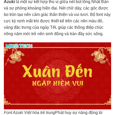
Azuki
là một sự kết hợp thú vị giữa nét bút lông Nhật Bản
và sự phóng khoáng hiện đại. Nét chữ dày, các góc được
bo tròn tạo nên cảm giác thân thiện và vui tươi. Bộ font này
cực kỳ nịnh mắt khi được thiết kế trên các nền màu đỏ,
vàng đặc trưng của ngày Tết, giúp các thông điệp chúc
nồng năm mới trở nên sinh động và tràn đầy sức sống.
Font Azuki Việt hóa trẻ trung
Phát huy sự năng động từ