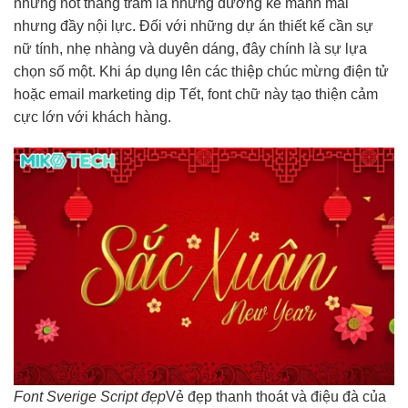
những nốt thăng trầm là những đường kẻ mảnh mai
nhưng đầy nội lực. Đối với những dự án thiết kế cần sự
nữ tính, nhẹ nhàng và duyên dáng, đây chính là sự lựa
chọn số một. Khi áp dụng lên các thiệp chúc mừng điện tử
hoặc email marketing dịp Tết, font chữ này tạo thiện cảm
cực lớn với khách hàng.
Font Sverige Script đẹp
Vẻ đẹp thanh thoát và điệu đà của