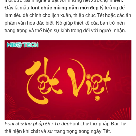
một bức tranh nghệ thuật với những nét xước tự nhiên.
Đây là mẫu
font chúc mừng năm mới đẹp
lý tưởng để
làm tiêu đề chính cho lịch xuân, thiệp chúc Tết hoặc các ấn
phẩm văn hóa đặc biệt. Nó giúp thiết kế của bạn trở nên
trang trọng và thể hiện sự kính trọng đối với người nhận.
Font chữ thư pháp Đại Tự đẹp
Font chữ thư pháp Đại Tự
thể hiện khí chất và sự trang trọng trong ngày Tết.