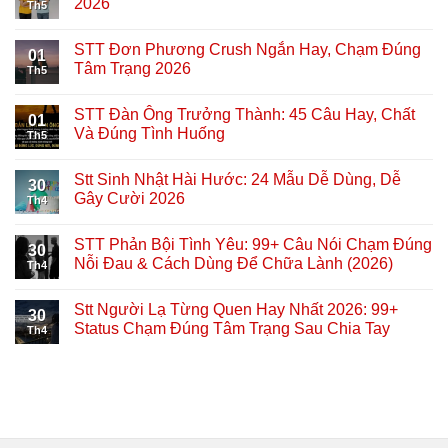
2026
Th5
STT Đơn Phương Crush Ngắn Hay, Chạm Đúng
01
Tâm Trạng 2026
Th5
STT Đàn Ông Trưởng Thành: 45 Câu Hay, Chất
01
Và Đúng Tình Huống
Th5
Stt Sinh Nhật Hài Hước: 24 Mẫu Dễ Dùng, Dễ
30
Gây Cười 2026
Th4
STT Phản Bội Tình Yêu: 99+ Câu Nói Chạm Đúng
30
Nỗi Đau & Cách Dùng Để Chữa Lành (2026)
Th4
Stt Người Lạ Từng Quen Hay Nhất 2026: 99+
30
Status Chạm Đúng Tâm Trạng Sau Chia Tay
Th4