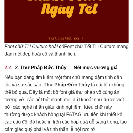
Font chữ TH Culture hoài cổ
Font chữ Tết TH Culture mang
đậm nét đẹp hoài cổ và thanh lịch.
2. Thư Pháp Đức Thủy — Nét mực vương giả
Nếu bạn đang tìm kiếm một font chữ mang đậm tính dân
tộc và sự sắc sảo,
Thư Pháp Đức Thủy
là cái tên không
thể bỏ qua. Đây là một bộ font giả thư pháp vô cùng ấn
tượng với các nét bút mạnh mẽ, dứt khoát như được viết
bởi các nghệ nhân giàu kinh nghiệm. Kiểu chữ này
thường được khách hàng tại FATAGI ưu tiên khi thiết kế
các câu đối đỏ hoặc in trên các hộp quà gỗ sang trọng, tạo
cảm giác quý phái và tinh thần lễ hội rực rỡ.