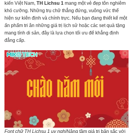
kiến Việt Nam,
TH Lichsu 1
mang một vẻ đẹp tôn nghiêm
khó cưỡng. Những trụ chữ thẳng đứng, vuông vức thể
hiện sự kiên định và chính trực. Nếu bạn đang thiết kế một
ấn phẩm tri ân những giá trị lịch sử hoặc các set quà tặng
mang tính di sản, đây là lựa chọn tối ưu để khẳng định
đẳng cấp.
Font chữ TH Lichsu 1 uy nghi
Nâng tầm giá trị bản sắc với