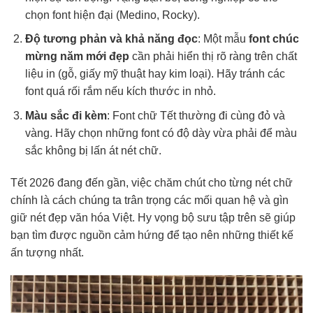
chọn font hiện đại (Medino, Rocky).
Độ tương phản và khả năng đọc
: Một mẫu
font chúc
mừng năm mới đẹp
cần phải hiển thị rõ ràng trên chất
liệu in (gỗ, giấy mỹ thuật hay kim loại). Hãy tránh các
font quá rối rắm nếu kích thước in nhỏ.
Màu sắc đi kèm
: Font chữ Tết thường đi cùng đỏ và
vàng. Hãy chọn những font có độ dày vừa phải để màu
sắc không bị lấn át nét chữ.
Tết 2026 đang đến gần, việc chăm chút cho từng nét chữ
chính là cách chúng ta trân trọng các mối quan hệ và gìn
giữ nét đẹp văn hóa Việt. Hy vọng bộ sưu tập trên sẽ giúp
bạn tìm được nguồn cảm hứng để tạo nên những thiết kế
ấn tượng nhất.