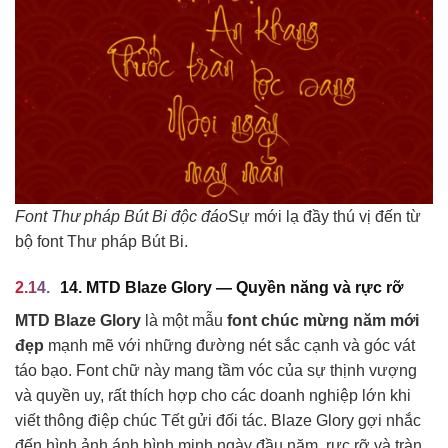
Font Thư pháp Bút Bi độc đáo
Sự mới lạ đầy thú vị đến từ
bộ font Thư pháp Bút Bi.
14. MTD Blaze Glory — Quyền năng và rực rỡ
MTD Blaze Glory
là một mẫu
font chúc mừng năm mới
đẹp
mạnh mẽ với những đường nét sắc cạnh và góc vát
táo bạo. Font chữ này mang tầm vóc của sự thịnh vượng
và quyền uy, rất thích hợp cho các doanh nghiệp lớn khi
viết thông điệp chúc Tết gửi đối tác. Blaze Glory gợi nhắc
đến hình ảnh ánh bình minh ngày đầu năm, rực rỡ và tràn