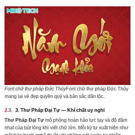
Font chữ thư pháp Đức Thủy
Font chữ thư pháp Đức Thủy
mang lại vẻ đẹp quyền quý và bản sắc dân tộc.
3. Thư Pháp Đại Tự — Khí chất uy nghi
Thư Pháp Đại Tự
mô phỏng hoàn hảo lực tay và độ đậm
nhạt của bút lông khi viết chữ lớn. Mỗi ký tự xuất hiện như