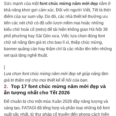
Sức mạnh của một
font chúc mừng năm mới đẹp
nằm ở
khả năng khơi gợi cảm xúc. Đối với người Việt, Tết là thời
điểm của sự sum vầy. Do đó, các nhà thiết kế thường ưu
tiên các nét chữ có độ uốn lượn mềm mại hoặc những
kiểu chữ hoài cổ (retro) để tái hiện không gian Hà Nội 36
phố phường hay Sài Gòn xưa. Việc lựa chọn đúng font
chữ sẽ nâng tầm giá trị cho bao lì xì, thiệp chúc mừng,
banner quảng cáo hay thậm chí là các nhãn tên trên những
set quà tặng nghệ thuật.
[
Lựa chọn font chúc mừng năm mới đẹp sẽ giúp nâng tầm
giá trị thẩm mỹ cho mọi thiết kế lễ hội của bạn.
Top 17 font chúc mừng năm mới đẹp và
ấn tượng nhất cho Tết 2026
Để chuẩn bị cho một mùa Xuân 2026 đầy năng lượng và
sáng tạo, FATAGI đã tổng hợp và phân loại những bộ font
xuất sắc nhất, từ thư pháp cổ truyền đến phong cách hiện