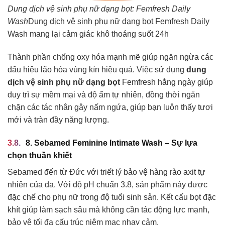
Dung dịch vệ sinh phụ nữ dạng bọt: Femfresh Daily
Wash
Dung dịch vệ sinh phụ nữ dạng bọt Femfresh Daily
Wash mang lại cảm giác khô thoáng suốt 24h
Thành phần chống oxy hóa mạnh mẽ giúp ngăn ngừa các
dấu hiệu lão hóa vùng kín hiệu quả. Việc sử dụng
dung
dịch vệ sinh phụ nữ dạng bọt
Femfresh hằng ngày giúp
duy trì sự mềm mại và độ ẩm tự nhiên, đồng thời ngăn
chặn các tác nhân gây nấm ngứa, giúp bạn luôn thấy tươi
mới và tràn đầy năng lượng.
8. Sebamed Feminine Intimate Wash – Sự lựa
chọn thuần khiết
Sebamed đến từ Đức với triết lý bảo vệ hàng rào axit tự
nhiên của da. Với độ pH chuẩn 3.8, sản phẩm này được
đặc chế cho phụ nữ trong độ tuổi sinh sản. Kết cấu bọt đặc
khít giúp làm sạch sâu mà không cần tác động lực mạnh,
bảo vệ tối đa cấu trúc niêm mạc nhạy cảm.