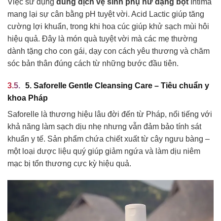
Việc sử dụng
dung dịch vệ sinh phụ nữ dạng bọt
Intima
mang lại sự cân bằng pH tuyệt vời. Acid Lactic giúp tăng
cường lợi khuẩn, trong khi hoa cúc giúp khử sạch mùi hôi
hiệu quả. Đây là món quà tuyệt vời mà các mẹ thường
dành tặng cho con gái, dạy con cách yêu thương và chăm
sóc bản thân đúng cách từ những bước đầu tiên.
5. Saforelle Gentle Cleansing Care – Tiêu chuẩn y
khoa Pháp
Saforelle là thương hiệu lâu đời đến từ Pháp, nổi tiếng với
khả năng làm sạch dịu nhẹ nhưng vẫn đảm bảo tính sát
khuẩn y tế. Sản phẩm chứa chiết xuất từ cây ngưu bàng –
một loại dược liệu quý giúp giảm ngứa và làm dịu niêm
mạc bị tổn thương cực kỳ hiệu quả.