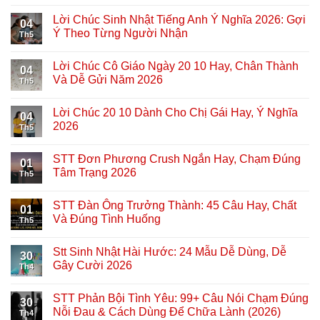
Lời Chúc Sinh Nhật Tiếng Anh Ý Nghĩa 2026: Gợi
04
Ý Theo Từng Người Nhận
Th5
Lời Chúc Cô Giáo Ngày 20 10 Hay, Chân Thành
04
Và Dễ Gửi Năm 2026
Th5
Lời Chúc 20 10 Dành Cho Chị Gái Hay, Ý Nghĩa
04
2026
Th5
STT Đơn Phương Crush Ngắn Hay, Chạm Đúng
01
Tâm Trạng 2026
Th5
STT Đàn Ông Trưởng Thành: 45 Câu Hay, Chất
01
Và Đúng Tình Huống
Th5
Stt Sinh Nhật Hài Hước: 24 Mẫu Dễ Dùng, Dễ
30
Gây Cười 2026
Th4
STT Phản Bội Tình Yêu: 99+ Câu Nói Chạm Đúng
30
Nỗi Đau & Cách Dùng Để Chữa Lành (2026)
Th4