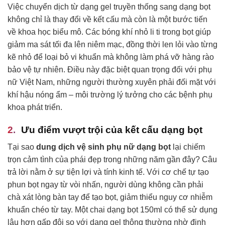
Việc chuyển dịch từ dạng gel truyền thống sang dạng bọt
không chỉ là thay đổi về kết cấu mà còn là một bước tiến
về khoa học biểu mô. Các bóng khí nhỏ li ti trong bọt giúp
giảm ma sát tối đa lên niêm mạc, đồng thời len lỏi vào từng
kẽ nhỏ để loại bỏ vi khuẩn mà không làm phá vỡ hàng rào
bảo vệ tự nhiên. Điều này đặc biệt quan trọng đối với phụ
nữ Việt Nam, những người thường xuyên phải đối mặt với
khí hậu nóng ẩm – môi trường lý tưởng cho các bệnh phụ
khoa phát triển.
Ưu điểm vượt trội của kết cấu dạng bọt
Tại sao
dung dịch vệ sinh phụ nữ dạng bọt
lại chiếm
trọn cảm tình của phái đẹp trong những năm gần đây? Câu
trả lời nằm ở sự tiện lợi và tính kinh tế. Với cơ chế tự tạo
phun bọt ngay từ vòi nhấn, người dùng không cần phải
chà xát lòng bàn tay để tạo bọt, giảm thiểu nguy cơ nhiễm
khuẩn chéo từ tay. Một chai dạng bọt 150ml có thể sử dụng
lâu hơn gấp đôi so với dạng gel thông thường nhờ định