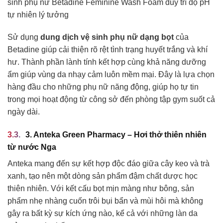
sinh phụ nữ Betadine Feminine Wash Foam duy trì độ pH
tự nhiên lý tưởng
Sử dụng
dung dịch vệ sinh phụ nữ dạng bọt
của
Betadine giúp cải thiện rõ rệt tình trạng huyết trắng và khí
hư. Thành phần lành tính kết hợp cùng khả năng dưỡng
ẩm giúp vùng da nhạy cảm luôn mềm mại. Đây là lựa chọn
hàng đầu cho những phụ nữ năng động, giúp họ tự tin
trong mọi hoạt động từ công sở đến phòng tập gym suốt cả
ngày dài.
3. Anteka Green Pharmacy – Hơi thở thiên nhiên
từ nước Nga
Anteka mang đến sự kết hợp độc đáo giữa cây keo và trà
xanh, tạo nên một dòng sản phẩm đậm chất dược học
thiên nhiên. Với kết cấu bọt mịn màng như bông, sản
phẩm nhẹ nhàng cuốn trôi bụi bẩn và mùi hôi mà không
gây ra bất kỳ sự kích ứng nào, kể cả với những làn da