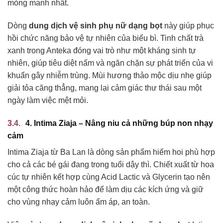
mỏng manh nhất.
Dòng
dung dịch vệ sinh phụ nữ dạng bọt
này giúp phục
hồi chức năng bảo vệ tự nhiên của biểu bì. Tinh chất trà
xanh trong Anteka đóng vai trò như một kháng sinh tự
nhiên, giúp tiêu diệt nấm và ngăn chặn sự phát triển của vi
khuẩn gây nhiễm trùng. Mùi hương thảo mộc dịu nhẹ giúp
giải tỏa căng thẳng, mang lại cảm giác thư thái sau một
ngày làm việc mệt mỏi.
4. Intima Ziaja – Nâng niu cả những búp non nhạy
cảm
Intima Ziaja từ Ba Lan là dòng sản phẩm hiếm hoi phù hợp
cho cả các bé gái đang trong tuổi dậy thì. Chiết xuất từ hoa
cúc tự nhiên kết hợp cùng Acid Lactic và Glycerin tạo nên
một công thức hoàn hảo để làm dịu các kích ứng và giữ
cho vùng nhạy cảm luôn ấm áp, an toàn.