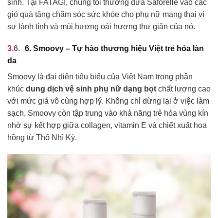
sinh. Tại FATAGI, chúng tôi thường đưa Saforelle vào các
giỏ quà tặng chăm sóc sức khỏe cho phụ nữ mang thai vì
sự lành tính và mùi hương oải hương thư giãn của nó.
6. Smoovy – Tự hào thương hiệu Việt trẻ hóa làn
da
Smoovy là đại diện tiêu biểu của Việt Nam trong phân
khúc
dung dịch vệ sinh phụ nữ dạng bọt
chất lượng cao
với mức giá vô cùng hợp lý. Không chỉ dừng lại ở việc làm
sạch, Smoovy còn tập trung vào khả năng trẻ hóa vùng kín
nhờ sự kết hợp giữa collagen, vitamin E và chiết xuất hoa
hồng từ Thổ Nhĩ Kỳ.