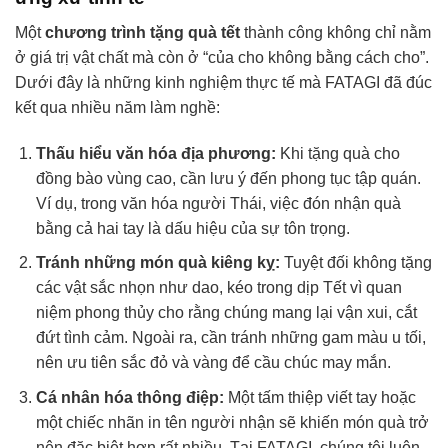
Một
chương trình tặng quà tết
thành công không chỉ nằm
ở giá trị vật chất mà còn ở “của cho không bằng cách cho”.
Dưới đây là những kinh nghiệm thực tế mà FATAGI đã đúc
kết qua nhiều năm làm nghề:
Thấu hiểu văn hóa địa phương:
Khi tặng quà cho
đồng bào vùng cao, cần lưu ý đến phong tục tập quán.
Ví dụ, trong văn hóa người Thái, việc đón nhận quà
bằng cả hai tay là dấu hiệu của sự tôn trọng.
Tránh những món quà kiêng kỵ:
Tuyệt đối không tặng
các vật sắc nhọn như dao, kéo trong dịp Tết vì quan
niệm phong thủy cho rằng chúng mang lại vận xui, cắt
đứt tình cảm. Ngoài ra, cần tránh những gam màu u tối,
nên ưu tiên sắc đỏ và vàng để cầu chúc may mắn.
Cá nhân hóa thông điệp:
Một tấm thiệp viết tay hoặc
một chiếc nhãn in tên người nhận sẽ khiến món quà trở
nên đặc biệt hơn rất nhiều. Tại FATAGI, chúng tôi luôn