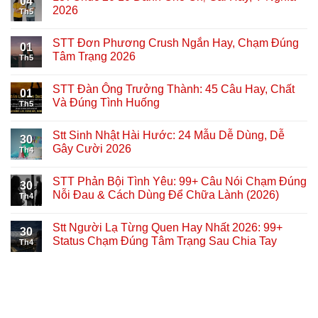
04
2026
Th5
STT Đơn Phương Crush Ngắn Hay, Chạm Đúng
01
Tâm Trạng 2026
Th5
STT Đàn Ông Trưởng Thành: 45 Câu Hay, Chất
01
Và Đúng Tình Huống
Th5
Stt Sinh Nhật Hài Hước: 24 Mẫu Dễ Dùng, Dễ
30
Gây Cười 2026
Th4
STT Phản Bội Tình Yêu: 99+ Câu Nói Chạm Đúng
30
Nỗi Đau & Cách Dùng Để Chữa Lành (2026)
Th4
Stt Người Lạ Từng Quen Hay Nhất 2026: 99+
30
Status Chạm Đúng Tâm Trạng Sau Chia Tay
Th4