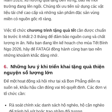
Năm 2026, xu hướng quà tặng bền vững, bảo vệ môi
trường đang lên ngôi. Chúng tôi ưu tiên sử dụng các vật
liệu tái chế cao cấp và những sản phẩm đặc sản vùng
miền có nguồn gốc rõ ràng.
Việc tổ chức
chương trình tặng quà tết
cần được chuẩn
bị trước ít nhất 2-3 tháng để đảm bảo nguồn cung và chất
lượng in ấn. Nếu bạn đang lên kế hoạch cho mùa Tết Bính
Ngọ 2026, hãy để FATAGI đồng hành cùng bạn tạo nên
những khoảnh khắc đáng nhớ.
Những lưu ý khi triển khai tặng quà thiện
nguyện số lượng lớn
Để một hoạt động xã hội như tại xã Bon Phẳng diễn ra
suôn sẻ, khâu hậu cần đóng vai trò quyết định. Các đơn vị
tổ chức cần:
Rà soát chính xác danh sách hộ nghèo, hộ cận nghèo
để tránh bỏ sót hoặc trao nhầm đối tượng.