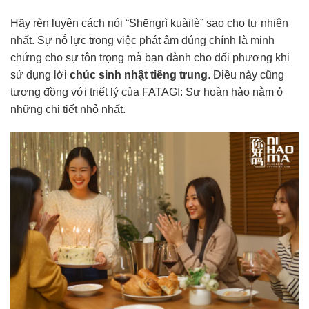
Hãy rèn luyện cách nói “Shēngrì kuàilè” sao cho tự nhiên
nhất. Sự nỗ lực trong việc phát âm đúng chính là minh
chứng cho sự tôn trọng mà bạn dành cho đối phương khi
sử dụng lời
chúc sinh nhật tiếng trung
. Điều này cũng
tương đồng với triết lý của FATAGI: Sự hoàn hảo nằm ở
những chi tiết nhỏ nhất.