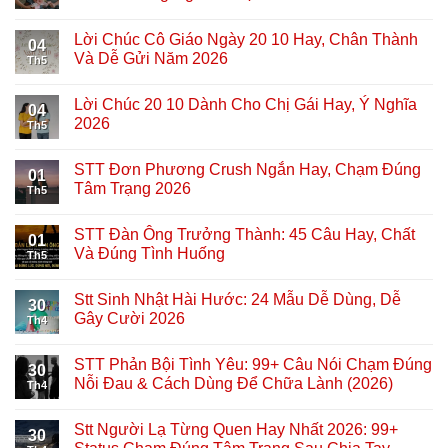
Lời Chúc Cô Giáo Ngày 20 10 Hay, Chân Thành
04
Và Dễ Gửi Năm 2026
Th5
Lời Chúc 20 10 Dành Cho Chị Gái Hay, Ý Nghĩa
04
2026
Th5
STT Đơn Phương Crush Ngắn Hay, Chạm Đúng
01
Tâm Trạng 2026
Th5
STT Đàn Ông Trưởng Thành: 45 Câu Hay, Chất
01
Và Đúng Tình Huống
Th5
Stt Sinh Nhật Hài Hước: 24 Mẫu Dễ Dùng, Dễ
30
Gây Cười 2026
Th4
STT Phản Bội Tình Yêu: 99+ Câu Nói Chạm Đúng
30
Nỗi Đau & Cách Dùng Để Chữa Lành (2026)
Th4
Stt Người Lạ Từng Quen Hay Nhất 2026: 99+
30