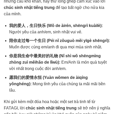
những câu khô khan, hãy thử lồng ghép cảm xúc vào lời
chúc sinh nhật tiếng trung
để tạo bất ngờ cho nửa kia
của mình.
我的爱人，生日快乐 (Wǒ de àirén, shēngrì kuàilè):
Người yêu của anh/em, sinh nhật vui vẻ.
陪你走过每一个生日 (Péi nǐ zǒuguò měi yīgè shēngrì):
Muốn được cùng em/anh đi qua mọi mùa sinh nhật.
你是我生命中最美好的礼物 (Nǐ shì wǒ shēngmìng
zhòng zuì měihǎo de lǐwù):
Em/Anh là món quà tuyệt
vời nhất trong cuộc đời anh/em.
愿我们的爱情永恒 (Yuàn wǒmen de àiqíng
yǒnghéng):
Mong tình yêu của chúng ta mãi mãi bền
lâu.
Khi gửi kèm một đóa hoa hoặc một set trà tinh tế từ
FATAGI, lời
chúc sinh nhật tiếng trung
sẽ trở nên ý nghĩa