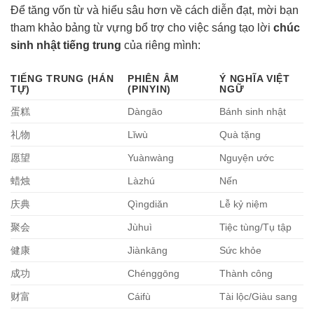
Để tăng vốn từ và hiểu sâu hơn về cách diễn đạt, mời bạn
tham khảo bảng từ vựng bổ trợ cho việc sáng tạo lời
chúc
sinh nhật tiếng trung
của riêng mình:
TIẾNG TRUNG (HÁN
PHIÊN ÂM
Ý NGHĨA VIỆT
TỰ)
(PINYIN)
NGỮ
蛋糕
Dàngāo
Bánh sinh nhật
礼物
Lǐwù
Quà tặng
愿望
Yuànwàng
Nguyện ước
蜡烛
Làzhú
Nến
庆典
Qìngdiǎn
Lễ kỷ niệm
聚会
Jùhuì
Tiệc tùng/Tụ tập
健康
Jiànkāng
Sức khỏe
成功
Chénggōng
Thành công
财富
Cáifù
Tài lộc/Giàu sang