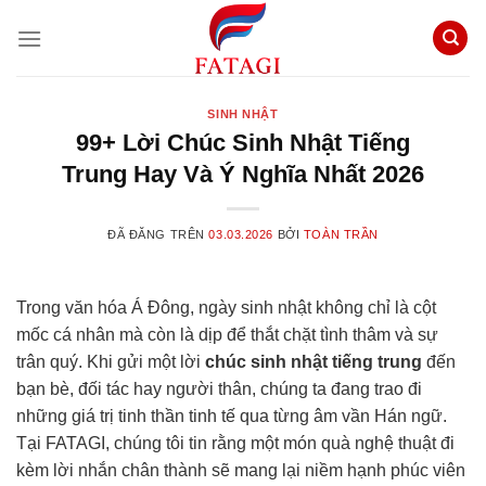
Chuyển
đến
nội
dung
SINH NHẬT
99+ Lời Chúc Sinh Nhật Tiếng
Trung Hay Và Ý Nghĩa Nhất 2026
ĐÃ ĐĂNG TRÊN
03.03.2026
BỞI
TOÀN TRẦN
Trong văn hóa Á Đông, ngày sinh nhật không chỉ là cột
mốc cá nhân mà còn là dịp để thắt chặt tình thâm và sự
trân quý. Khi gửi một lời
chúc sinh nhật tiếng trung
đến
bạn bè, đối tác hay người thân, chúng ta đang trao đi
những giá trị tinh thần tinh tế qua từng âm vần Hán ngữ.
Tại FATAGI, chúng tôi tin rằng một món quà nghệ thuật đi
kèm lời nhắn chân thành sẽ mang lại niềm hạnh phúc viên