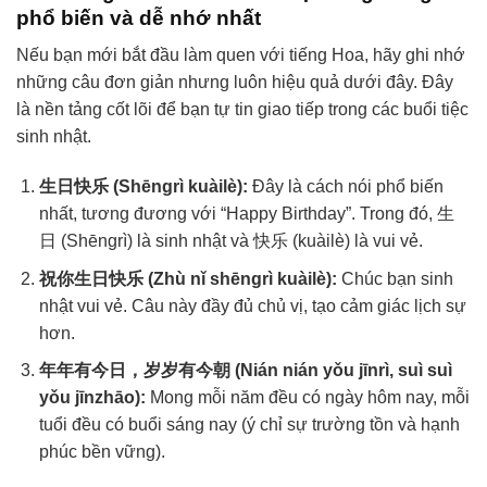
phổ biến và dễ nhớ nhất
Nếu bạn mới bắt đầu làm quen với tiếng Hoa, hãy ghi nhớ
những câu đơn giản nhưng luôn hiệu quả dưới đây. Đây
là nền tảng cốt lõi để bạn tự tin giao tiếp trong các buổi tiệc
sinh nhật.
生日快乐 (Shēngrì kuàilè):
Đây là cách nói phổ biến
nhất, tương đương với “Happy Birthday”. Trong đó, 生
日 (Shēngrì) là sinh nhật và 快乐 (kuàilè) là vui vẻ.
祝你生日快乐 (Zhù nǐ shēngrì kuàilè):
Chúc bạn sinh
nhật vui vẻ. Câu này đầy đủ chủ vị, tạo cảm giác lịch sự
hơn.
年年有今日，岁岁有今朝 (Nián nián yǒu jīnrì, suì suì
yǒu jīnzhāo):
Mong mỗi năm đều có ngày hôm nay, mỗi
tuổi đều có buổi sáng nay (ý chỉ sự trường tồn và hạnh
phúc bền vững).