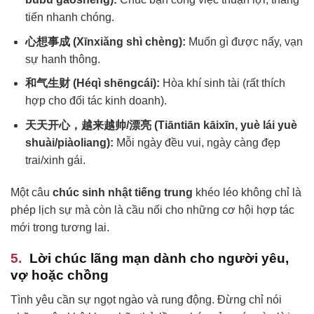
tiến nhanh chóng.
心想事成 (Xīnxiǎng shì chèng):
Muốn gì được nấy, vạn
sự hanh thông.
和气生财 (Héqì shēngcái):
Hòa khí sinh tài (rất thích
hợp cho đối tác kinh doanh).
天天开心，越来越帅/漂亮 (Tiāntiān kāixīn, yuè lái yuè
shuài/piàoliang):
Mỗi ngày đều vui, ngày càng đẹp
trai/xinh gái.
Một câu
chúc sinh nhật tiếng trung
khéo léo không chỉ là
phép lịch sự mà còn là cầu nối cho những cơ hội hợp tác
mới trong tương lai.
Lời chúc lãng mạn dành cho người yêu,
vợ hoặc chồng
Tình yêu cần sự ngọt ngào và rung động. Đừng chỉ nói