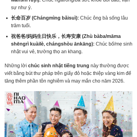
sự như ý.
长命百岁 (Chángmìng bǎisuì):
Chúc ông bà sống lâu
trăm tuổi.
祝爸爸/妈妈生日快乐，长寿安康 (Zhù bàba/māma
shēngrì kuàilè, chángshòu ānkāng):
Chúc bố/mẹ sinh
nhật vui vẻ, trường thọ an khang.
Những lời
chúc sinh nhật tiếng trung
này thường được
viết bằng bút thư pháp trên giấy đỏ hoặc thiệp vàng kim để
tăng thêm phần tôn nghiêm và may mắn cho năm 2026.