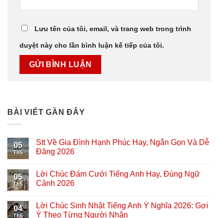
Lưu tên của tôi, email, và trang web trong trình
duyệt này cho lần bình luận kế tiếp của tôi.
BÀI VIẾT GẦN ĐÂY
Stt Về Gia Đình Hạnh Phúc Hay, Ngắn Gọn Và Dễ
05
Đăng 2026
Th5
Lời Chúc Đám Cưới Tiếng Anh Hay, Đúng Ngữ
05
Cảnh 2026
Th5
Lời Chúc Sinh Nhật Tiếng Anh Ý Nghĩa 2026: Gợi
04
Ý Theo Từng Người Nhận
Th5