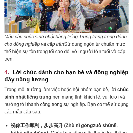
Mẫu câu chúc sinh nhật bằng tiếng Trung trang trọng dành
cho đồng nghiệp và cấp trên
Sử dụng ngôn từ chuẩn mực
thể hiện sự tôn trọng tối cao đối với người lớn tuổi và cấp
trên.
Lời chúc dành cho bạn bè và đồng nghiệp
đầy năng lượng
Trong môi trường làm việc hoặc hội nhóm bạn bè, lời
chúc
sinh nhật tiếng trung
nên mang tính khích lệ, vui tươi và
hướng tới thành công trong sự nghiệp. Bạn có thể sử dụng
các mẫu câu sau:
祝你工作顺利，步步高升 (Zhù nǐ gōngzuò shùnlì,
bùbù gāoshēng):
Chúc bạn công việc thuận lợi, thăng