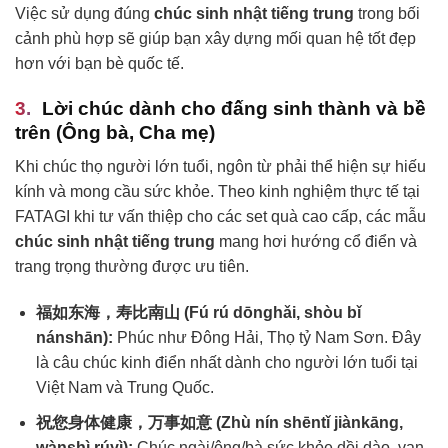
Việc sử dụng đúng
chúc sinh nhật tiếng trung
trong bối
cảnh phù hợp sẽ giúp bạn xây dựng mối quan hệ tốt đẹp
hơn với bạn bè quốc tế.
Lời chúc dành cho đấng sinh thành và bề
trên (Ông bà, Cha mẹ)
Khi chúc thọ người lớn tuổi, ngôn từ phải thể hiện sự hiếu
kính và mong cầu sức khỏe. Theo kinh nghiệm thực tế tại
FATAGI khi tư vấn thiệp cho các set quà cao cấp, các mẫu
chúc sinh nhật tiếng trung
mang hơi hướng cổ điển và
trang trọng thường được ưu tiên.
福如东海，寿比南山 (Fú rú dōnghǎi, shòu bǐ
nánshān):
Phúc như Đông Hải, Thọ tỷ Nam Sơn. Đây
là câu chúc kinh điển nhất dành cho người lớn tuổi tại
Việt Nam và Trung Quốc.
祝您身体健康，万事如意 (Zhù nín shēntǐ jiànkāng,
wànshì rúyì):
Chúc ngài/ông/bà sức khỏe dồi dào, vạn