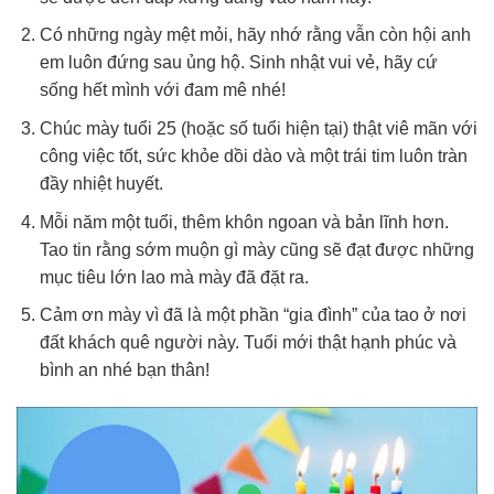
Có những ngày mệt mỏi, hãy nhớ rằng vẫn còn hội anh
em luôn đứng sau ủng hộ. Sinh nhật vui vẻ, hãy cứ
sống hết mình với đam mê nhé!
Chúc mày tuổi 25 (hoặc số tuổi hiện tại) thật viê mãn với
công việc tốt, sức khỏe dồi dào và một trái tim luôn tràn
đầy nhiệt huyết.
Mỗi năm một tuổi, thêm khôn ngoan và bản lĩnh hơn.
Tao tin rằng sớm muộn gì mày cũng sẽ đạt được những
mục tiêu lớn lao mà mày đã đặt ra.
Cảm ơn mày vì đã là một phần “gia đình” của tao ở nơi
đất khách quê người này. Tuổi mới thật hạnh phúc và
bình an nhé bạn thân!