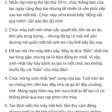
Nhân dịp mừng thọ lần thứ 20+n, chúc thằng bạn của
tao ngày càng đẹp trai nhưng tất nhiên là vẫn phải xếp
sau tao một bậc. Chúc mày sớm thoát kiếp “động vật
quý hiếm” cần bảo tồn (ế) nhé!
Chúc mày tuổi mới nhan sắc quyết liệt, tiền tài ào ào,
tình yêu tưng bừng… nhưng đừng có mải mê yêu
đương mà quên mất hội anh em cây khế bấy lâu nay.
Để tao nói cho mày điều này: Mày là đứa “điên” nhất mà
tao từng gặp, nhưng lại là đứa đáng tin nhất. Vì vậy,
sinh nhật này hãy tránh xa tao ra một chút, tao không
muốn lây cái “hâm” của mày đâu!
Chúc mừng sinh nhật “pet” cưng của tao. Tuổi mới ăn
no chóng lớn, tiền bạc đầy nhà và gà thì đầy chuồng
nhé. Mong ngày hôm nay trời mưa thật to để tao có cớ
không phải qua bao rạp phim cho mày.
Tao định viết cho mày một bức tâm thư cảm động,
nhưng nghĩ lại thì tình bằng hữu của chúng ta không