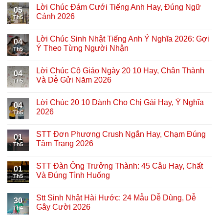
Lời Chúc Đám Cưới Tiếng Anh Hay, Đúng Ngữ
05
Cảnh 2026
Th5
Lời Chúc Sinh Nhật Tiếng Anh Ý Nghĩa 2026: Gợi
04
Ý Theo Từng Người Nhận
Th5
Lời Chúc Cô Giáo Ngày 20 10 Hay, Chân Thành
04
Và Dễ Gửi Năm 2026
Th5
Lời Chúc 20 10 Dành Cho Chị Gái Hay, Ý Nghĩa
04
2026
Th5
STT Đơn Phương Crush Ngắn Hay, Chạm Đúng
01
Tâm Trạng 2026
Th5
STT Đàn Ông Trưởng Thành: 45 Câu Hay, Chất
01
Và Đúng Tình Huống
Th5
Stt Sinh Nhật Hài Hước: 24 Mẫu Dễ Dùng, Dễ
30
Gây Cười 2026
Th4