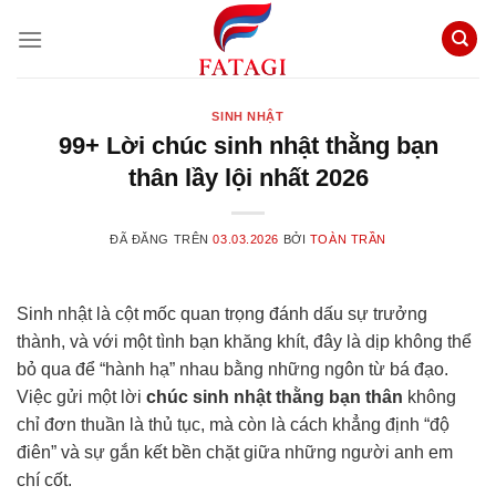
Chuyển
đến
nội
dung
SINH NHẬT
99+ Lời chúc sinh nhật thằng bạn
thân lầy lội nhất 2026
ĐÃ ĐĂNG TRÊN
03.03.2026
BỞI
TOÀN TRẦN
Sinh nhật là cột mốc quan trọng đánh dấu sự trưởng
thành, và với một tình bạn khăng khít, đây là dịp không thể
bỏ qua để “hành hạ” nhau bằng những ngôn từ bá đạo.
Việc gửi một lời
chúc sinh nhật thằng bạn thân
không
chỉ đơn thuần là thủ tục, mà còn là cách khẳng định “độ
điên” và sự gắn kết bền chặt giữa những người anh em
chí cốt.