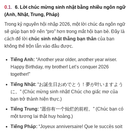
6. Lời chúc mừng sinh nhật bằng nhiều ngôn ngữ
(Anh, Nhật, Trung, Pháp)
Trong kỷ nguyên hội nhập 2026, một lời chúc đa ngôn ngữ
sẽ giúp bạn trở nên “pro” hơn trong mắt hội bạn bè. Đây là
cách để lời
chúc sinh nhật thằng bạn thân
của bạn
không thể trộn lẫn vào đâu được.
Tiếng Anh:
“Another year older, another year wiser.
Happy Birthday, my brother! Let’s conquer 2026
together!”
Tiếng Nhật:
“お誕生日おめでとう！夢が叶いますよう
に。” (Chúc mừng sinh nhật! Chúc cho giấc mơ của
bạn trở thành hiện thực.)
Tiếng Trung:
“愿你有一个灿烂的前程。” (Chúc bạn có
một tương lai thật huy hoàng.)
Tiếng Pháp:
“Joyeux anniversaire! Que le succès soit