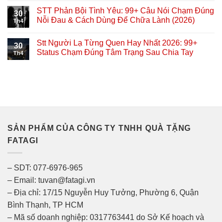
STT Phản Bội Tình Yêu: 99+ Câu Nói Chạm Đúng
30
Nỗi Đau & Cách Dùng Để Chữa Lành (2026)
Th4
Stt Người Lạ Từng Quen Hay Nhất 2026: 99+
30
Status Chạm Đúng Tâm Trạng Sau Chia Tay
Th4
SẢN PHẨM CỦA CÔNG TY TNHH QUÀ TẶNG
FATAGI
– SDT: 077-6976-965
– Email: tuvan@fatagi.vn
– Địa chỉ: 17/15 Nguyễn Huy Tưởng, Phường 6, Quận
Bình Thạnh, TP HCM
– Mã số doanh nghiệp: 0317763441 do Sở Kế hoạch và