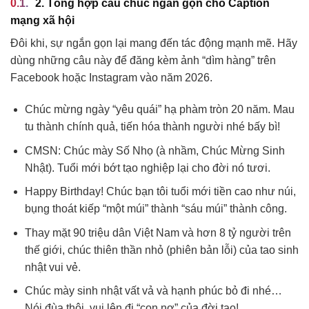
2. Tổng hợp câu chúc ngắn gọn cho Caption
mạng xã hội
Đôi khi, sự ngắn gọn lại mang đến tác động mạnh mẽ. Hãy
dùng những câu này để đăng kèm ảnh “dìm hàng” trên
Facebook hoặc Instagram vào năm 2026.
Chúc mừng ngày “yêu quái” hạ phàm tròn 20 năm. Mau
tu thành chính quả, tiến hóa thành người nhé bấy bì!
CMSN: Chúc mày Số Nhọ (à nhầm, Chúc Mừng Sinh
Nhật). Tuổi mới bớt tạo nghiệp lại cho đời nó tươi.
Happy Birthday! Chúc bạn tôi tuổi mới tiền cao như núi,
bụng thoát kiếp “một múi” thành “sáu múi” thành công.
Thay mặt 90 triệu dân Việt Nam và hơn 8 tỷ người trên
thế giới, chúc thiên thần nhỏ (phiên bản lỗi) của tao sinh
nhật vui vẻ.
Chúc mày sinh nhật vất vả và hạnh phúc bỏ đi nhé…
Nói đùa thôi, vui lên đi “con nợ” của đời tao!