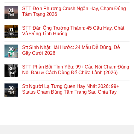
STT Đơn Phương Crush Ngắn Hay, Chạm Đúng
01
Tâm Trạng 2026
Th5
STT Đàn Ông Trưởng Thành: 45 Câu Hay, Chất
01
Và Đúng Tình Huống
Th5
Stt Sinh Nhật Hài Hước: 24 Mẫu Dễ Dùng, Dễ
30
Gây Cười 2026
Th4
STT Phản Bội Tình Yêu: 99+ Câu Nói Chạm Đúng
30
Nỗi Đau & Cách Dùng Để Chữa Lành (2026)
Th4
Stt Người Lạ Từng Quen Hay Nhất 2026: 99+
30
Status Chạm Đúng Tâm Trạng Sau Chia Tay
Th4