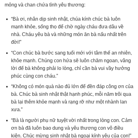
mỏng và chan chứa tình yêu thương:
“Bà ơi, nhân dịp sinh nhật, chúa kính chúc bà luôn
mạnh khỏe, sống thọ để chờ ngày cháu đưa dâu về
nhà. Cháu yêu bà và những món ăn bà nấu nhất trên
đời!”
“Con chúc bà bước sang tuổi mới với tâm thế an nhiên,
khỏe mạnh. Chúng con hứa sẽ luôn chăm ngoan, vâng
lời để bà không phải lo lòng, chỉ cần bà vui vầy hưởng
phúc cùng con cháu.”
“Không có món quà nào đủ lớn để đền đáp công ơn của
bà. Chúc bà sinh nhật thật hạnh phúc, mỗi năm trôi qua
bà lại thêm khỏe mạnh và rạng rỡ như một nhành lan
xưa.”
“Bà là người phụ nữ tuyệt vời nhất trong lòng con. Cảm
ơn bà đã luôn bao dung và yêu thương con vô điều
kiện. Chúc mừng sinh nhật bà ngoại kính yêu của con!”