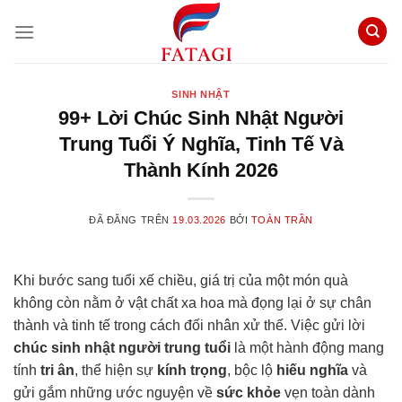
Chuyển
đến
nội
dung
SINH NHẬT
99+ Lời Chúc Sinh Nhật Người
Trung Tuổi Ý Nghĩa, Tinh Tế Và
Thành Kính 2026
ĐÃ ĐĂNG TRÊN
19.03.2026
BỞI
TOÀN TRẦN
Khi bước sang tuổi xế chiều, giá trị của một món quà
không còn nằm ở vật chất xa hoa mà đọng lại ở sự chân
thành và tinh tế trong cách đối nhân xử thế. Việc gửi lời
chúc sinh nhật người trung tuổi
là một hành động mang
tính
tri ân
, thể hiện sự
kính trọng
, bộc lộ
hiếu nghĩa
và
gửi gắm những ước nguyện về
sức khỏe
vẹn toàn dành