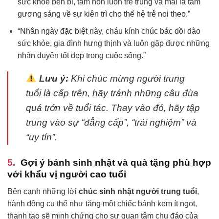
sức khỏe bền bỉ, tâm hồn luôn trẻ trung và mãi là tấm
gương sáng về sự kiên trì cho thế hệ trẻ noi theo.”
“Nhân ngày đặc biệt này, cháu kính chúc bác dồi dào
sức khỏe, gia đình hưng thịnh và luôn gặp được những
nhân duyên tốt đẹp trong cuộc sống.”
Lưu ý:
Khi chúc mừng người trung
tuổi là cấp trên, hãy tránh những câu đùa
quá trớn về tuổi tác. Thay vào đó, hãy tập
trung vào sự “đẳng cấp”, “trải nghiệm” và
“uy tín”.
Gợi ý bánh sinh nhật và quà tặng phù hợp
với khẩu vị người cao tuổi
Bên cạnh những lời
chúc sinh nhật người trung tuổi
,
hành động cụ thể như tặng một chiếc bánh kem ít ngọt,
thanh tao sẽ minh chứng cho sự quan tâm chu đáo của