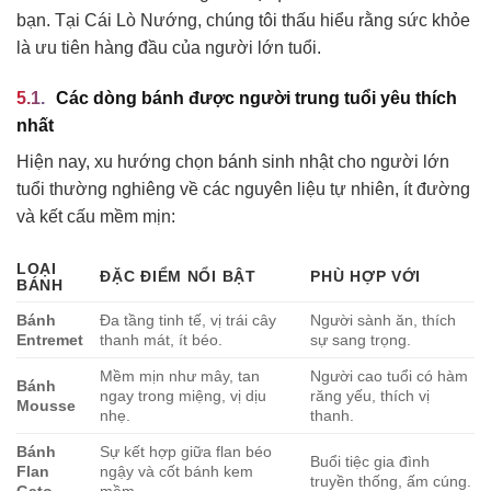
bạn. Tại Cái Lò Nướng, chúng tôi thấu hiểu rằng sức khỏe
là ưu tiên hàng đầu của người lớn tuổi.
Các dòng bánh được người trung tuổi yêu thích
nhất
Hiện nay, xu hướng chọn bánh sinh nhật cho người lớn
tuổi thường nghiêng về các nguyên liệu tự nhiên, ít đường
và kết cấu mềm mịn:
LOẠI
ĐẶC ĐIỂM NỔI BẬT
PHÙ HỢP VỚI
BÁNH
Bánh
Đa tầng tinh tế, vị trái cây
Người sành ăn, thích
Entremet
thanh mát, ít béo.
sự sang trọng.
Mềm mịn như mây, tan
Người cao tuổi có hàm
Bánh
ngay trong miệng, vị dịu
răng yếu, thích vị
Mousse
nhẹ.
thanh.
Bánh
Sự kết hợp giữa flan béo
Buổi tiệc gia đình
Flan
ngậy và cốt bánh kem
truyền thống, ấm cúng.
Gato
mềm.