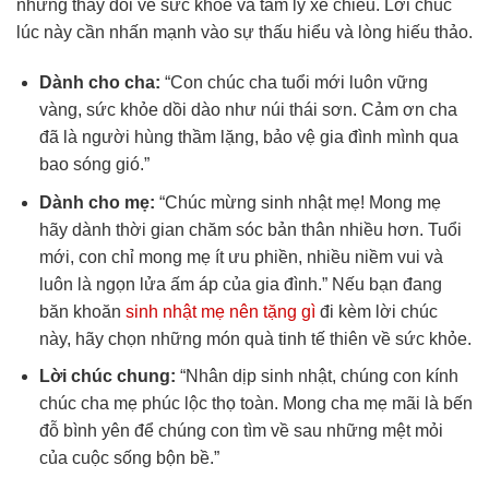
những thay đổi về sức khỏe và tâm lý xế chiều. Lời chúc
lúc này cần nhấn mạnh vào sự thấu hiểu và lòng hiếu thảo.
Dành cho cha:
“Con chúc cha tuổi mới luôn vững
vàng, sức khỏe dồi dào như núi thái sơn. Cảm ơn cha
đã là người hùng thầm lặng, bảo vệ gia đình mình qua
bao sóng gió.”
Dành cho mẹ:
“Chúc mừng sinh nhật mẹ! Mong mẹ
hãy dành thời gian chăm sóc bản thân nhiều hơn. Tuổi
mới, con chỉ mong mẹ ít ưu phiền, nhiều niềm vui và
luôn là ngọn lửa ấm áp của gia đình.” Nếu bạn đang
băn khoăn
sinh nhật mẹ nên tặng gì
đi kèm lời chúc
này, hãy chọn những món quà tinh tế thiên về sức khỏe.
Lời chúc chung:
“Nhân dịp sinh nhật, chúng con kính
chúc cha mẹ phúc lộc thọ toàn. Mong cha mẹ mãi là bến
đỗ bình yên để chúng con tìm về sau những mệt mỏi
của cuộc sống bộn bề.”