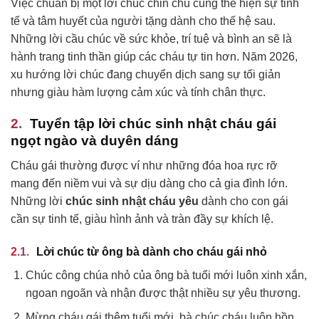
Việc chuẩn bị một lời chúc chỉn chu cũng thể hiện sự tinh
tế và tâm huyết của người tặng dành cho thế hệ sau.
Những lời cầu chúc về sức khỏe, trí tuệ và bình an sẽ là
hành trang tinh thần giúp các cháu tự tin hơn. Năm 2026,
xu hướng lời chúc đang chuyển dịch sang sự tối giản
nhưng giàu hàm lượng cảm xúc và tính chân thực.
Tuyển tập lời chúc sinh nhật cháu gái
ngọt ngào và duyên dáng
Cháu gái thường được ví như những đóa hoa rực rỡ
mang đến niềm vui và sự dịu dàng cho cả gia đình lớn.
Những lời
chúc sinh nhật cháu yêu
dành cho con gái
cần sự tinh tế, giàu hình ảnh và tràn đầy sự khích lệ.
Lời chúc từ ông bà dành cho cháu gái nhỏ
Chúc công chúa nhỏ của ông bà tuổi mới luôn xinh xắn,
ngoan ngoãn và nhận được thật nhiều sự yêu thương.
Mừng cháu gái thêm tuổi mới, bà chúc cháu luôn hồn