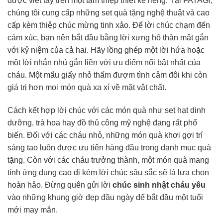
được viết tay trên một tấm thiệp thiết kế riêng. Tại FATAGI,
chúng tôi cung cấp những set quà tặng nghệ thuật và cao
cấp kèm thiệp chúc mừng tinh xảo. Để lời chúc chạm đến
cảm xúc, bạn nên bắt đầu bằng lời xưng hô thân mật gắn
với kỷ niệm của cả hai. Hãy lồng ghép một lời hứa hoặc
một lời nhắn nhủ gắn liền với ưu điểm nổi bật nhất của
cháu. Một mẩu giấy nhỏ thấm đượm tình cảm đôi khi còn
giá trị hơn mọi món quà xa xỉ về mặt vật chất.
Cách kết hợp lời chúc với các món quà như set hạt dinh
dưỡng, trà hoa hay đồ thủ công mỹ nghệ đang rất phổ
biến. Đối với các cháu nhỏ, những món quà khơi gợi trí
sáng tạo luôn được ưu tiên hàng đầu trong danh mục quà
tặng. Còn với các cháu trưởng thành, một món quà mang
tính ứng dụng cao đi kèm lời chúc sâu sắc sẽ là lựa chọn
hoàn hảo. Đừng quên gửi lời
chúc sinh nhật cháu yêu
vào những khung giờ đẹp đầu ngày để bắt đầu một tuổi
mới may mắn.