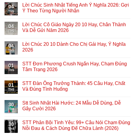
Lời Chúc Sinh Nhật Tiếng Anh Ý Nghĩa 2026: Gợi
04
Ý Theo Từng Người Nhận
Th5
Lời Chúc Cô Giáo Ngày 20 10 Hay, Chân Thành
04
Và Dễ Gửi Năm 2026
Th5
Lời Chúc 20 10 Dành Cho Chị Gái Hay, Ý Nghĩa
04
2026
Th5
STT Đơn Phương Crush Ngắn Hay, Chạm Đúng
01
Tâm Trạng 2026
Th5
STT Đàn Ông Trưởng Thành: 45 Câu Hay, Chất
01
Và Đúng Tình Huống
Th5
Stt Sinh Nhật Hài Hước: 24 Mẫu Dễ Dùng, Dễ
30
Gây Cười 2026
Th4
STT Phản Bội Tình Yêu: 99+ Câu Nói Chạm Đúng
30
Nỗi Đau & Cách Dùng Để Chữa Lành (2026)
Th4