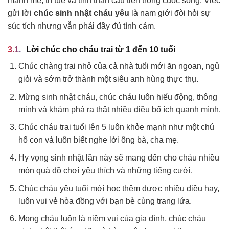
mạnh mẽ, trí tuệ và tinh thần cầu tiến trong cuộc sống. Việc
gửi lời
chúc sinh nhật cháu yêu
là nam giới đòi hỏi sự
súc tích nhưng vẫn phải đầy đủ tình cảm.
Lời chúc cho cháu trai từ 1 đến 10 tuổi
Chúc chàng trai nhỏ của cả nhà tuổi mới ăn ngoan, ngủ
giỏi và sớm trở thành một siêu anh hùng thực thụ.
Mừng sinh nhật cháu, chúc cháu luôn hiếu động, thông
minh và khám phá ra thật nhiều điều bổ ích quanh mình.
Chúc cháu trai tuổi lên 5 luôn khỏe mạnh như một chú
hổ con và luôn biết nghe lời ông bà, cha mẹ.
Hy vọng sinh nhật lần này sẽ mang đến cho cháu nhiều
món quà đồ chơi yêu thích và những tiếng cười.
Chúc cháu yêu tuổi mới học thêm được nhiều điều hay,
luôn vui vẻ hòa đồng với bạn bè cùng trang lứa.
Mong cháu luôn là niềm vui của gia đình, chúc cháu