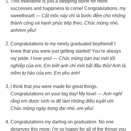
This milestone is just a stepping stone for more
successes and happiness to come! Congratulations, my
sweetheart! —
Cột mốc này chỉ là bước đệm cho những
thành công và hạnh phúc tiếp theo. Chúc mừng nhé,
anh/em yêu!
Congratulations to my newly graduated boyfriend! I
knew that you were just getting started! You’re always
my pride. I love you! —
Chúc mừng bạn trai mới tốt
nghiệp của em. Em biết anh chỉ mới bắt đầu thôi! Anh là
niềm tự hào của em. Em yêu anh!
I think that you were made for great things.
Congratulations on your big day! My love! —
Anh nghĩ
rằng em được sinh ra để làm những điều tuyệt vời.
Chúc mừng ngày trọng đại nhé, em yêu!
Congratulations my darling on graduation. No one
deserves this more. I’m so happy for all of the things you