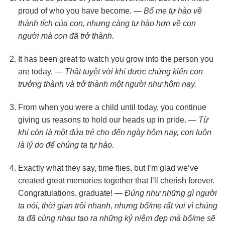
proud of who you have become. —
Bố mẹ tự hào về
thành tích của con, nhưng càng tự hào hơn về con
người mà con đã trở thành.
It has been great to watch you grow into the person you
are today. —
Thật tuyệt vời khi được chứng kiến con
trưởng thành và trở thành một người như hôm nay.
From when you were a child until today, you continue
giving us reasons to hold our heads up in pride. —
Từ
khi còn là một đứa trẻ cho đến ngày hôm nay, con luôn
là lý do để chúng ta tự hào.
Exactly what they say, time flies, but I’m glad we’ve
created great memories together that I’ll cherish forever.
Congratulations, graduate! —
Đúng như những gì người
ta nói, thời gian trôi nhanh, nhưng bố/mẹ rất vui vì chúng
ta đã cùng nhau tạo ra những kỷ niệm đẹp mà bố/mẹ sẽ