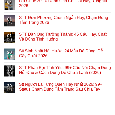
Lời Chúc 20 10 Dành Cho Chị Gái Hay, Ý Nghĩa
04
2026
Th5
STT Đơn Phương Crush Ngắn Hay, Chạm Đúng
01
Tâm Trạng 2026
Th5
STT Đàn Ông Trưởng Thành: 45 Câu Hay, Chất
01
Và Đúng Tình Huống
Th5
Stt Sinh Nhật Hài Hước: 24 Mẫu Dễ Dùng, Dễ
30
Gây Cười 2026
Th4
STT Phản Bội Tình Yêu: 99+ Câu Nói Chạm Đúng
30
Nỗi Đau & Cách Dùng Để Chữa Lành (2026)
Th4
Stt Người Lạ Từng Quen Hay Nhất 2026: 99+
30
Status Chạm Đúng Tâm Trạng Sau Chia Tay
Th4