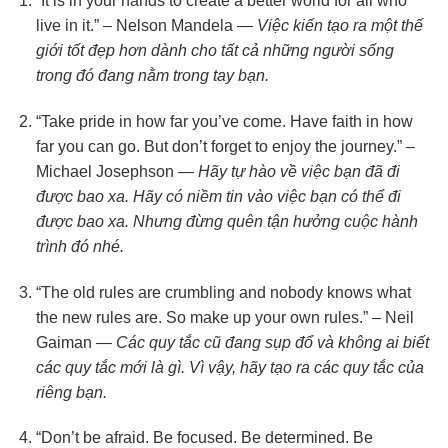
“It is in your hands to create a better world for all who
live in it.” – Nelson Mandela —
Việc kiến tạo ra một thế
giới tốt đẹp hơn dành cho tất cả những người sống
trong đó đang nằm trong tay bạn.
“Take pride in how far you’ve come. Have faith in how
far you can go. But don’t forget to enjoy the journey.” –
Michael Josephson —
Hãy tự hào về việc bạn đã đi
được bao xa. Hãy có niềm tin vào việc bạn có thể đi
được bao xa. Nhưng đừng quên tận hưởng cuộc hành
trình đó nhé.
“The old rules are crumbling and nobody knows what
the new rules are. So make up your own rules.” – Neil
Gaiman —
Các quy tắc cũ đang sụp đổ và không ai biết
các quy tắc mới là gì. Vì vậy, hãy tạo ra các quy tắc của
riêng bạn.
“Don’t be afraid. Be focused. Be determined. Be