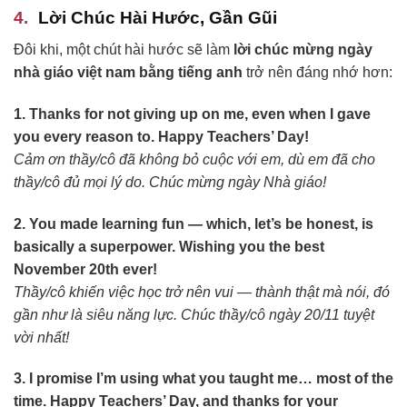
Lời Chúc Hài Hước, Gần Gũi
Đôi khi, một chút hài hước sẽ làm
lời chúc mừng ngày
nhà giáo việt nam bằng tiếng anh
trở nên đáng nhớ hơn:
1. Thanks for not giving up on me, even when I gave
you every reason to. Happy Teachers’ Day!
Cảm ơn thầy/cô đã không bỏ cuộc với em, dù em đã cho
thầy/cô đủ mọi lý do. Chúc mừng ngày Nhà giáo!
2. You made learning fun — which, let’s be honest, is
basically a superpower. Wishing you the best
November 20th ever!
Thầy/cô khiến việc học trở nên vui — thành thật mà nói, đó
gần như là siêu năng lực. Chúc thầy/cô ngày 20/11 tuyệt
vời nhất!
3. I promise I’m using what you taught me… most of the
time. Happy Teachers’ Day, and thanks for your