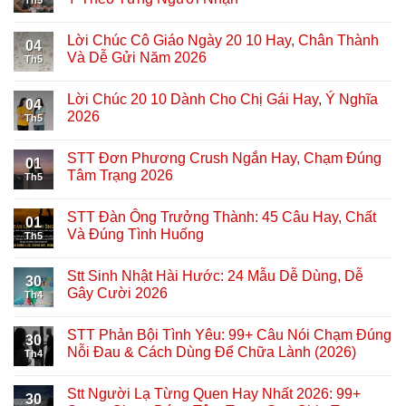
Lời Chúc Cô Giáo Ngày 20 10 Hay, Chân Thành
04
Và Dễ Gửi Năm 2026
Th5
Lời Chúc 20 10 Dành Cho Chị Gái Hay, Ý Nghĩa
04
2026
Th5
STT Đơn Phương Crush Ngắn Hay, Chạm Đúng
01
Tâm Trạng 2026
Th5
STT Đàn Ông Trưởng Thành: 45 Câu Hay, Chất
01
Và Đúng Tình Huống
Th5
Stt Sinh Nhật Hài Hước: 24 Mẫu Dễ Dùng, Dễ
30
Gây Cười 2026
Th4
STT Phản Bội Tình Yêu: 99+ Câu Nói Chạm Đúng
30
Nỗi Đau & Cách Dùng Để Chữa Lành (2026)
Th4
Stt Người Lạ Từng Quen Hay Nhất 2026: 99+
30