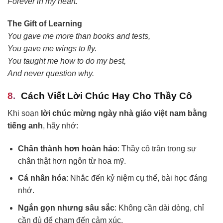
Forever in my heart.
The Gift of Learning
You gave me more than books and tests,
You gave me wings to fly.
You taught me how to do my best,
And never question why.
Cách Viết Lời Chúc Hay Cho Thầy Cô
Khi soạn
lời chúc mừng ngày nhà giáo việt nam bằng
tiếng anh
, hãy nhớ:
Chân thành hơn hoàn hảo
: Thầy cô trân trọng sự
chân thật hơn ngôn từ hoa mỹ.
Cá nhân hóa
: Nhắc đến kỷ niệm cụ thể, bài học đáng
nhớ.
Ngắn gọn nhưng sâu sắc
: Không cần dài dòng, chỉ
cần đủ để chạm đến cảm xúc.