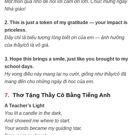
Một món quà nhỏ để nói lời cảm ơn lớn. Chúc mừng ngày
Nhà giáo!
2. This is just a token of my gratitude — your impact is
priceless.
Đây chỉ là biểu tượng lòng biết ơn của em — ảnh hưởng
của thầy/cô là vô giá.
3. Hope this brings a smile, just like you brought to my
school days.
Hy vọng điều này mang lại nụ cười, giống như thầy/cô đã
mang đến cho những ngày đi học của em.
Thơ Tặng Thầy Cô Bằng Tiếng Anh
A Teacher’s Light
You lit a candle in the dark,
And showed me where to start.
Your words became my guiding star,