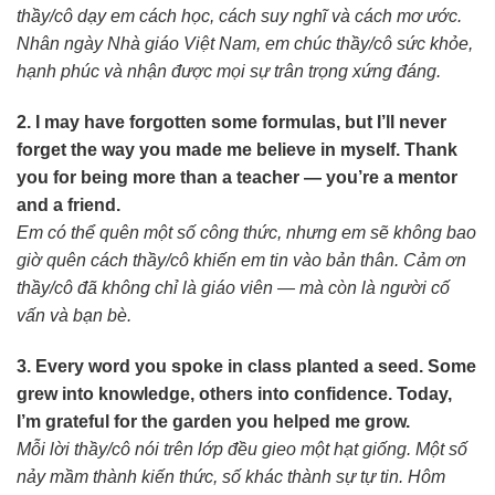
thầy/cô dạy em cách học, cách suy nghĩ và cách mơ ước.
Nhân ngày Nhà giáo Việt Nam, em chúc thầy/cô sức khỏe,
hạnh phúc và nhận được mọi sự trân trọng xứng đáng.
2. I may have forgotten some formulas, but I’ll never
forget the way you made me believe in myself. Thank
you for being more than a teacher — you’re a mentor
and a friend.
Em có thể quên một số công thức, nhưng em sẽ không bao
giờ quên cách thầy/cô khiến em tin vào bản thân. Cảm ơn
thầy/cô đã không chỉ là giáo viên — mà còn là người cố
vấn và bạn bè.
3. Every word you spoke in class planted a seed. Some
grew into knowledge, others into confidence. Today,
I’m grateful for the garden you helped me grow.
Mỗi lời thầy/cô nói trên lớp đều gieo một hạt giống. Một số
nảy mầm thành kiến thức, số khác thành sự tự tin. Hôm