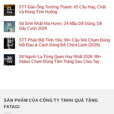
STT Đàn Ông Trưởng Thành: 45 Câu Hay, Chất
01
Và Đúng Tình Huống
Th5
Stt Sinh Nhật Hài Hước: 24 Mẫu Dễ Dùng, Dễ
30
Gây Cười 2026
Th4
STT Phản Bội Tình Yêu: 99+ Câu Nói Chạm Đúng
30
Nỗi Đau & Cách Dùng Để Chữa Lành (2026)
Th4
Stt Người Lạ Từng Quen Hay Nhất 2026: 99+
30
Status Chạm Đúng Tâm Trạng Sau Chia Tay
Th4
SẢN PHẨM CỦA CÔNG TY TNHH QUÀ TẶNG
FATAGI