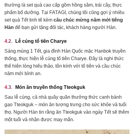
thường là set quà cao cấp gồm hồng sâm, trái cây, thực
phẩm bổ dưỡng. Tại FATAGI, chúng tôi cũng gợi ý nhiều
set quà Tết tinh tế kèm
câu chúc mừng năm mới tiếng
Hàn
để bạn gửi tặng đối tác, khách hàng người Hàn.
Lễ cúng tổ tiên Charye
Sáng mùng 1 Tết, gia đình Hàn Quốc mặc Hanbok truyền
thống, thực hiện lễ cúng tổ tiên Charye. Đây là nghi thức
thể hiện lòng hiếu thảo, tôn kính với tổ tiên và cầu chúc
năm mới bình an.
Món ăn truyền thống Tteokguk
Sau lễ cúng, cả nhà quây quần thưởng thức canh bánh
gạo Tteokguk – món ăn tượng trưng cho sức khỏe và tuổi
thọ. Người Hàn tin rằng ăn Tteokguk vào ngày Tết sẽ thêm
một tuổi và nhận được may mắn.