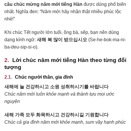
câu chúc mừng năm mới tiếng Hàn
được dùng phổ biến
nhất. Nghĩa đen: “Năm mới hãy nhận thật nhiều phúc lộc
nhé!”
Khi chúc Tết người lớn tuổi, ông bà, sếp, bạn nên dùng
dạng kính ngữ:
새해 복 많이 받으십시오
(Se-he-bok-ma-ni-
ba-deu-sip-si-o).
Lời chúc năm mới tiếng Hàn theo từng đối
tượng
Chúc người thân, gia đình
새해에 늘 건강하시고 소원 성취하시기를 바랍니다
Chúc năm mới luôn khỏe mạnh và thành tựu mọi ước
nguyện
새해 가족 모두 화목하시고 건강하시길 기원합니다
Chúc cả gia đình năm mới khỏe mạnh, sum vầy hạnh phúc