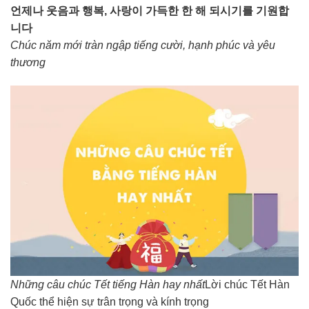
언제나 웃음과 행복, 사랑이 가득한 한 해 되시기를 기원합
니다
Chúc năm mới tràn ngập tiếng cười, hạnh phúc và yêu
thương
Những câu chúc Tết tiếng Hàn hay nhất
Lời chúc Tết Hàn
Quốc thể hiện sự trân trọng và kính trọng