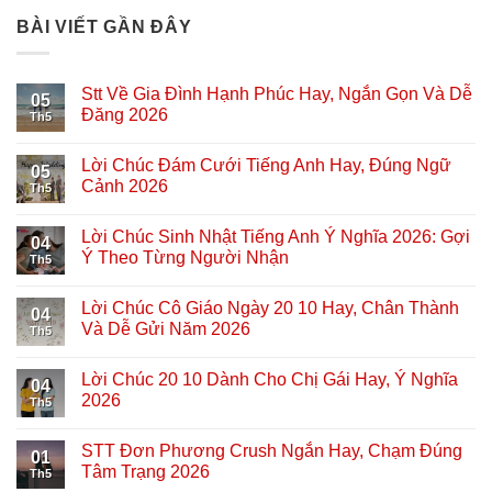
BÀI VIẾT GẦN ĐÂY
Stt Về Gia Đình Hạnh Phúc Hay, Ngắn Gọn Và Dễ
05
Đăng 2026
Th5
Lời Chúc Đám Cưới Tiếng Anh Hay, Đúng Ngữ
05
Cảnh 2026
Th5
Lời Chúc Sinh Nhật Tiếng Anh Ý Nghĩa 2026: Gợi
04
Ý Theo Từng Người Nhận
Th5
Lời Chúc Cô Giáo Ngày 20 10 Hay, Chân Thành
04
Và Dễ Gửi Năm 2026
Th5
Lời Chúc 20 10 Dành Cho Chị Gái Hay, Ý Nghĩa
04
2026
Th5
STT Đơn Phương Crush Ngắn Hay, Chạm Đúng
01
Tâm Trạng 2026
Th5