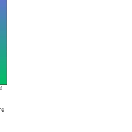
ổi
ng