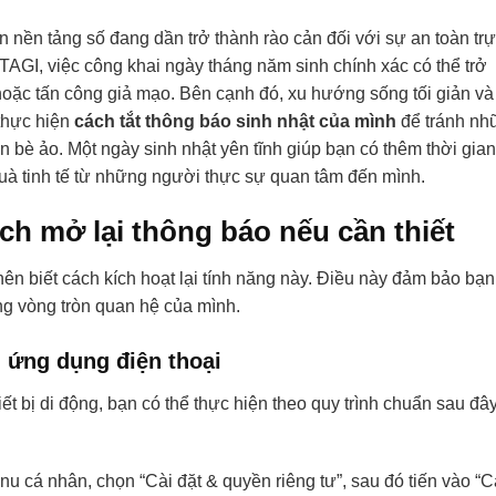
rên nền tảng số đang dần trở thành rào cản đối với sự an toàn tr
TAGI, việc công khai ngày tháng năm sinh chính xác có thể trở
 hoặc tấn công giả mạo. Bên cạnh đó, xu hướng sống tối giản và
thực hiện
cách tắt thông báo sinh nhật của mình
để tránh nh
n bè ảo. Một ngày sinh nhật yên tĩnh giúp bạn có thêm thời gian
 tinh tế từ những người thực sự quan tâm đến mình.
ch mở lại thông báo nếu cần thiết
nên biết cách kích hoạt lại tính năng này. Điều này đảm bảo bạn
ng vòng tròn quan hệ của mình.
 ứng dụng điện thoại
thiết bị di động, bạn có thể thực hiện theo quy trình chuẩn sau đây
 cá nhân, chọn “Cài đặt & quyền riêng tư”, sau đó tiến vào “C