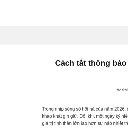
Chuyển
đến
nội
dung
Cách tắt thông báo
ĐÃ ĐĂ
Trong nhịp sống số hối hả của năm 2026, 
khao khát gìn giữ. Đôi khi, một ngày kỷ n
giá trị tinh thần lớn lao hơn sự náo nhiệt 