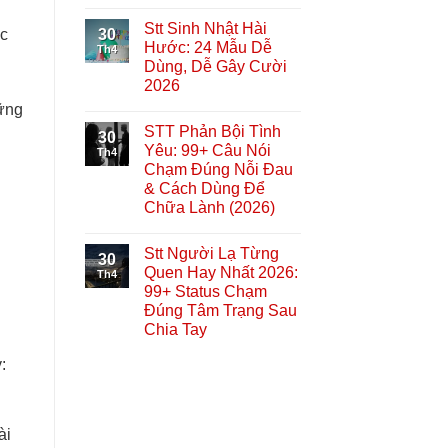
Stt Sinh Nhật Hài
30
ực
Hước: 24 Mẫu Dễ
Th4
Dùng, Dễ Gây Cười
2026
ững
STT Phản Bội Tình
30
Yêu: 99+ Câu Nói
Th4
Chạm Đúng Nỗi Đau
& Cách Dùng Để
Chữa Lành (2026)
Stt Người Lạ Từng
30
Quen Hay Nhất 2026:
Th4
99+ Status Chạm
Đúng Tâm Trạng Sau
Chia Tay
:
ài