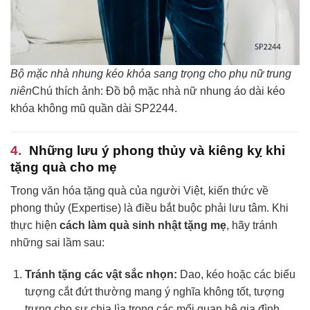
Bộ mặc nhà nhung kéo khóa sang trọng cho phụ nữ trung
niên
Chú thích ảnh: Đồ bộ mặc nhà nữ nhung áo dài kéo
khóa không mũ quần dài SP2244.
Những lưu ý phong thủy và kiêng kỵ khi
tặng quà cho mẹ
Trong văn hóa tặng quà của người Việt, kiến thức về
phong thủy (Expertise) là điều bắt buộc phải lưu tâm. Khi
thực hiện
cách làm quà sinh nhật tặng mẹ
, hãy tránh
những sai lầm sau:
Tránh tặng các vật sắc nhọn:
Dao, kéo hoặc các biểu
tượng cắt đứt thường mang ý nghĩa không tốt, tượng
trưng cho sự chia lìa trong các mối quan hệ gia đình.