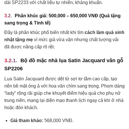
dài SP2233 với chất liệu tự nhiên, kháng khuẩn.
Phân khúc giá: 500,000 – 650,000 VNĐ (Quà tặng
sang trọng & Tinh tế)
Đây là phân khúc phổ biến nhất khi tìm
cách làm quà sinh
nhật tặng mẹ
vì mức giá vừa vặn nhưng chất lượng vải
đã được nâng cấp rõ rệt.
Bộ đồ mặc nhà lụa Satin Jacquard vân gỗ
SP2206
Lụa Satin Jacquard được dệt từ sợi tơ tằm cao cấp, tạo
nên bề mặt óng ả với hoa văn chìm sang trọng. Phom dáng
“lady” rộng rãi giúp che khuyết điểm hiệu quả cho phụ nữ
trung niên, mang lại diện mạo thanh lịch ngay cả khi ở nhà
hoặc đón khách.
Giá tham khảo:
568,000 VNĐ.