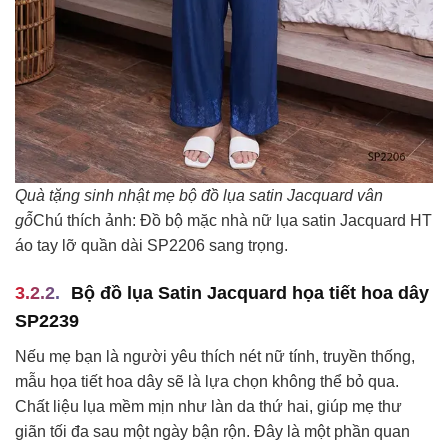
Quà tặng sinh nhật mẹ bộ đồ lụa satin Jacquard vân
gỗ
Chú thích ảnh: Đồ bộ mặc nhà nữ lụa satin Jacquard HT
áo tay lỡ quần dài SP2206 sang trọng.
Bộ đồ lụa Satin Jacquard họa tiết hoa dây
SP2239
Nếu mẹ bạn là người yêu thích nét nữ tính, truyền thống,
mẫu họa tiết hoa dây sẽ là lựa chọn không thể bỏ qua.
Chất liệu lụa mềm mịn như làn da thứ hai, giúp mẹ thư
giãn tối đa sau một ngày bận rộn. Đây là một phần quan