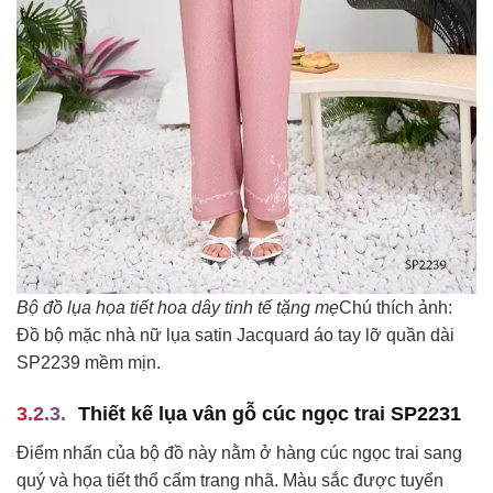
Bộ đồ lụa họa tiết hoa dây tinh tế tặng mẹ
Chú thích ảnh:
Đồ bộ mặc nhà nữ lụa satin Jacquard áo tay lỡ quần dài
SP2239 mềm mịn.
Thiết kế lụa vân gỗ cúc ngọc trai SP2231
Điểm nhấn của bộ đồ này nằm ở hàng cúc ngọc trai sang
quý và họa tiết thổ cẩm trang nhã. Màu sắc được tuyển