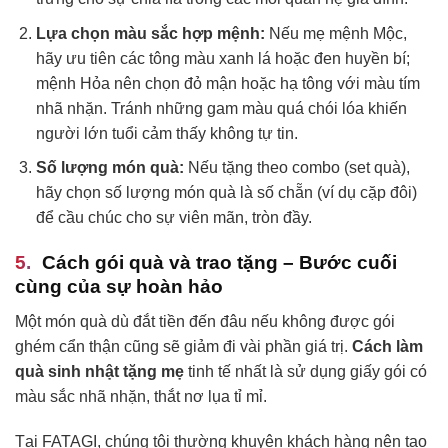
Lựa chọn màu sắc hợp mệnh:
Nếu mẹ mệnh Mộc,
hãy ưu tiên các tông màu xanh lá hoặc đen huyền bí;
mệnh Hỏa nên chọn đỏ mận hoặc hạ tông với màu tím
nhã nhặn. Tránh những gam màu quá chói lóa khiến
người lớn tuổi cảm thấy không tự tin.
Số lượng món quà:
Nếu tặng theo combo (set quà),
hãy chọn số lượng món quà là số chẵn (ví dụ cặp đôi)
để cầu chúc cho sự viên mãn, tròn đầy.
Cách gói quà và trao tặng – Bước cuối
cùng của sự hoàn hảo
Một món quà dù đắt tiền đến đâu nếu không được gói
ghém cẩn thận cũng sẽ giảm đi vài phần giá trị.
Cách làm
quà sinh nhật tặng mẹ
tinh tế nhất là sử dụng giấy gói có
màu sắc nhã nhặn, thắt nơ lụa tỉ mỉ.
Tại FATAGI, chúng tôi thường khuyên khách hàng nên tạo