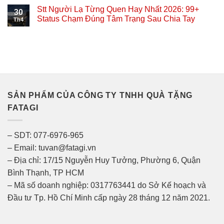
Stt Người Lạ Từng Quen Hay Nhất 2026: 99+
30
Status Chạm Đúng Tâm Trạng Sau Chia Tay
Th4
SẢN PHẨM CỦA CÔNG TY TNHH QUÀ TẶNG
FATAGI
– SDT: 077-6976-965
– Email: tuvan@fatagi.vn
– Địa chỉ: 17/15 Nguyễn Huy Tưởng, Phường 6, Quận
Bình Thạnh, TP HCM
– Mã số doanh nghiệp: 0317763441 do Sở Kế hoạch và
Đầu tư Tp. Hồ Chí Minh cấp ngày 28 tháng 12 năm 2021.