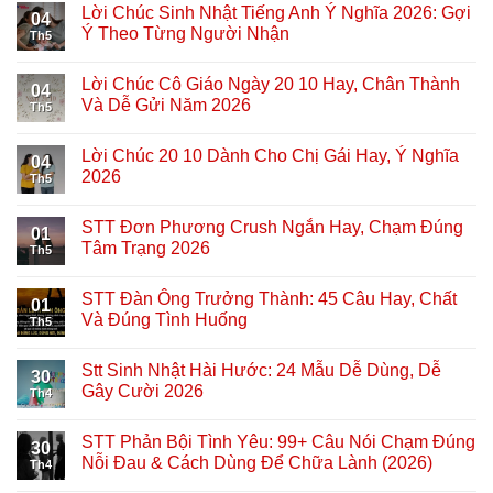
Lời Chúc Sinh Nhật Tiếng Anh Ý Nghĩa 2026: Gợi
04
Ý Theo Từng Người Nhận
Th5
Lời Chúc Cô Giáo Ngày 20 10 Hay, Chân Thành
04
Và Dễ Gửi Năm 2026
Th5
Lời Chúc 20 10 Dành Cho Chị Gái Hay, Ý Nghĩa
04
2026
Th5
STT Đơn Phương Crush Ngắn Hay, Chạm Đúng
01
Tâm Trạng 2026
Th5
STT Đàn Ông Trưởng Thành: 45 Câu Hay, Chất
01
Và Đúng Tình Huống
Th5
Stt Sinh Nhật Hài Hước: 24 Mẫu Dễ Dùng, Dễ
30
Gây Cười 2026
Th4
STT Phản Bội Tình Yêu: 99+ Câu Nói Chạm Đúng
30
Nỗi Đau & Cách Dùng Để Chữa Lành (2026)
Th4