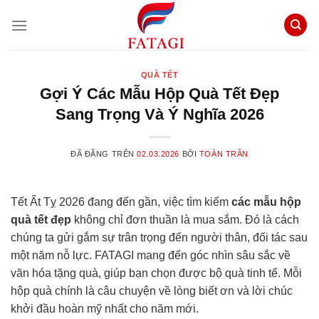
Chuyển
đến
nội
dung
QUÀ TẾT
Gợi Ý Các Mẫu Hộp Quà Tết Đẹp
Sang Trọng Và Ý Nghĩa 2026
ĐÃ ĐĂNG TRÊN
02.03.2026
BỞI
TOÀN TRẦN
Tết Ất Tỵ 2026 đang đến gần, việc tìm kiếm
các mẫu hộp
quà tết đẹp
không chỉ đơn thuần là mua sắm. Đó là cách
chúng ta gửi gắm sự trân trọng đến người thân, đối tác sau
một năm nỗ lực. FATAGI mang đến góc nhìn sâu sắc về
văn hóa tặng quà, giúp bạn chọn được bộ quà tinh tế. Mỗi
hộp quà chính là câu chuyện về lòng biết ơn và lời chúc
khởi đầu hoàn mỹ nhất cho năm mới.