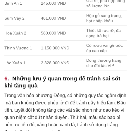
Giá rẻ, phù hợp tặng
Bình An 1
245.000 VNĐ
số lượng lớn
Hộp gỗ sang trọng,
Sum Vầy 2
481.000 VNĐ
hạt nhập khẩu
Thiết kế rực rỡ, đa
Hoa Xuân 2
580.000 VNĐ
dạng trà hạt
Có rượu vang/nước
Thịnh Vượng 1
1.150.000 VNĐ
ép cao cấp
Dòng thượng hạng
Lộc Xuân 1
2.328.000 VNĐ
cho đối tác VIP
Những lưu ý quan trọng để tránh sai sót
khi tặng quà
Trong văn hóa phương Đông, có những quy tắc ngầm định
mà bạn không được phép lờ đi để tránh gây hiểu lầm. Đầu
tiên, tuyệt đối không tặng các vật sắc nhọn như dao kéo vì
quan niệm cắt đứt nhân duyên. Thứ hai, màu sắc bao bì
nên ưu tiên đỏ, vàng hoặc xanh lá; tránh sử dụng trắng