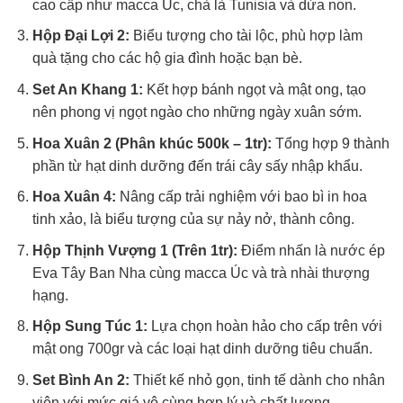
cao cấp như macca Úc, chà là Tunisia và dừa non.
Hộp Đại Lợi 2:
Biểu tượng cho tài lộc, phù hợp làm
quà tặng cho các hộ gia đình hoặc bạn bè.
Set An Khang 1:
Kết hợp bánh ngọt và mật ong, tạo
nên phong vị ngọt ngào cho những ngày xuân sớm.
Hoa Xuân 2 (Phân khúc 500k – 1tr):
Tổng hợp 9 thành
phần từ hạt dinh dưỡng đến trái cây sấy nhập khẩu.
Hoa Xuân 4:
Nâng cấp trải nghiệm với bao bì in hoa
tinh xảo, là biểu tượng của sự nảy nở, thành công.
Hộp Thịnh Vượng 1 (Trên 1tr):
Điểm nhấn là nước ép
Eva Tây Ban Nha cùng macca Úc và trà nhài thượng
hạng.
Hộp Sung Túc 1:
Lựa chọn hoàn hảo cho cấp trên với
mật ong 700gr và các loại hạt dinh dưỡng tiêu chuẩn.
Set Bình An 2:
Thiết kế nhỏ gọn, tinh tế dành cho nhân
viên với mức giá vô cùng hợp lý và chất lượng.