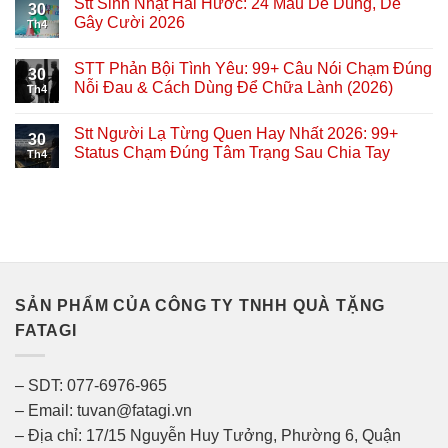
Stt Sinh Nhật Hài Hước: 24 Mẫu Dễ Dùng, Dễ
30
Gây Cười 2026
Th4
STT Phản Bội Tình Yêu: 99+ Câu Nói Chạm Đúng
30
Nỗi Đau & Cách Dùng Để Chữa Lành (2026)
Th4
Stt Người Lạ Từng Quen Hay Nhất 2026: 99+
30
Status Chạm Đúng Tâm Trạng Sau Chia Tay
Th4
SẢN PHẨM CỦA CÔNG TY TNHH QUÀ TẶNG
FATAGI
– SDT: 077-6976-965
– Email: tuvan@fatagi.vn
– Địa chỉ: 17/15 Nguyễn Huy Tưởng, Phường 6, Quận