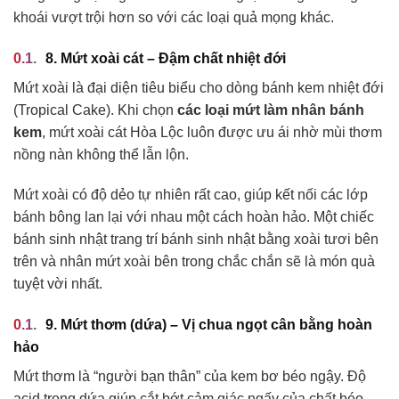
khoái vượt trội hơn so với các loại quả mọng khác.
8. Mứt xoài cát – Đậm chất nhiệt đới
Mứt xoài là đại diện tiêu biểu cho dòng bánh kem nhiệt đới
(Tropical Cake). Khi chọn
các loại mứt làm nhân bánh
kem
, mứt xoài cát Hòa Lộc luôn được ưu ái nhờ mùi thơm
nồng nàn không thể lẫn lộn.
Mứt xoài có độ dẻo tự nhiên rất cao, giúp kết nối các lớp
bánh bông lan lại với nhau một cách hoàn hảo. Một chiếc
bánh sinh nhật trang trí bánh sinh nhật bằng xoài tươi bên
trên và nhân mứt xoài bên trong chắc chắn sẽ là món quà
tuyệt vời nhất.
9. Mứt thơm (dứa) – Vị chua ngọt cân bằng hoàn
hảo
Mứt thơm là “người bạn thân” của kem bơ béo ngậy. Độ
acid trong dứa giúp cắt bớt cảm giác ngấy của chất béo,