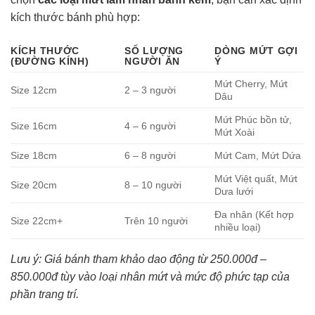
kích thước bánh phù hợp:
KÍCH THƯỚC
SỐ LƯỢNG
DÒNG MỨT GỢI
(ĐƯỜNG KÍNH)
NGƯỜI ĂN
Ý
Mứt Cherry, Mứt
Size 12cm
2 – 3 người
Dâu
Mứt Phúc bồn tử,
Size 16cm
4 – 6 người
Mứt Xoài
Size 18cm
6 – 8 người
Mứt Cam, Mứt Dứa
Mứt Việt quất, Mứt
Size 20cm
8 – 10 người
Dưa lưới
Đa nhân (Kết hợp
Size 22cm+
Trên 10 người
nhiều loại)
Lưu ý: Giá bánh tham khảo dao động từ 250.000đ –
850.000đ tùy vào loại nhân mứt và mức độ phức tạp của
phần trang trí.