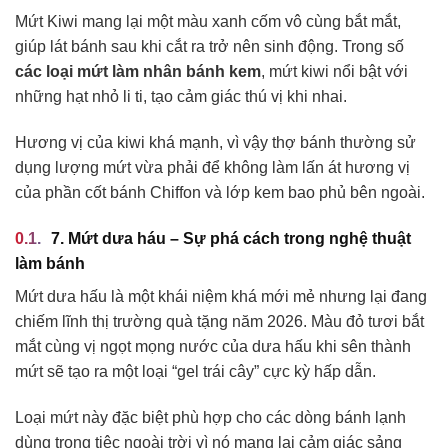
Mứt Kiwi mang lại một màu xanh cốm vô cùng bắt mắt,
giúp lát bánh sau khi cắt ra trở nên sinh động. Trong số
các loại mứt làm nhân bánh kem
, mứt kiwi nổi bật với
những hạt nhỏ li ti, tạo cảm giác thú vị khi nhai.
Hương vị của kiwi khá mạnh, vì vậy thợ bánh thường sử
dụng lượng mứt vừa phải để không làm lấn át hương vị
của phần cốt bánh Chiffon và lớp kem bao phủ bên ngoài.
7. Mứt dưa háu – Sự phá cách trong nghệ thuật
làm bánh
Mứt dưa hấu là một khái niệm khá mới mẻ nhưng lại đang
chiếm lĩnh thị trường quà tặng năm 2026. Màu đỏ tươi bắt
mắt cùng vị ngọt mọng nước của dưa hấu khi sên thành
mứt sẽ tạo ra một loại “gel trái cây” cực kỳ hấp dẫn.
Loại mứt này đặc biệt phù hợp cho các dòng bánh lạnh
dùng trong tiệc ngoài trời vì nó mang lại cảm giác sảng