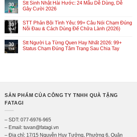
Stt Sinh Nhật Hài Hước: 24 Mẫu Dễ Dùng, Dễ
30
Gây Cười 2026
Th4
STT Phản Bội Tình Yêu: 99+ Câu Nói Chạm Đúng
30
Nỗi Đau & Cách Dùng Để Chữa Lành (2026)
Th4
Stt Người Lạ Từng Quen Hay Nhất 2026: 99+
30
Status Chạm Đúng Tâm Trạng Sau Chia Tay
Th4
SẢN PHẨM CỦA CÔNG TY TNHH QUÀ TẶNG
FATAGI
– SDT: 077-6976-965
– Email: tuvan@fatagi.vn
– Địa chỉ: 17/15 Nguyễn Huy Tưởng, Phường 6, Quận