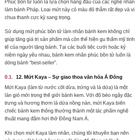
Phúc bồn tử luôn là lựa chọn hàng đầu của các nghệ nhân
làm bánh Pháp. Loại mứt này có màu đỏ thẫm rất đẹp và vị
chua thanh cực kỳ sang trọng.
Sử dụng mứt phúc bồn tử làm nhân bánh kem không chỉ
giúp tăng giá trị sản phẩm mà còn thể hiện gu thẩm mỹ tinh
tế của người tặng bánh. Tại các buổi tiệc cưới hoặc kỷ
niệm ngày yêu nhau, bánh kem nhân phúc bồn tử luôn là
dòng bánh “best-seller”.
12. Mứt Kaya – Sự giao thoa văn hóa Á Đông
Mứt Kaya (làm từ nước cốt dừa, trứng và lá dứa) là một
làn gió mới trong thế giới bánh kem. Với độ béo ngậy đặc
trưng và hương thơm lá dứa nồng nàn, mứt Kaya biến
chiếc bánh kem thông thường thành một tác phẩm nghệ
thuật mang đậm hơi thở Đông Nam Á.
Khi chọn mứt Kaya làm nhân, chúng tôi khuyên bạn nên