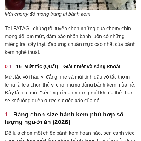
Mứt cherry đỏ mọng trang trí bánh kem
Tại FATAGI, chúng tôi tuyển chọn những quả cherry chín
mọng để làm mứt, đảm bảo nhân bánh luôn có những
miếng trái cây thật, đáp ứng chuẩn mực cao nhất của bánh
kem nghệ thuật.
16. Mứt tắc (Quất) – Giải nhiệt và sảng khoái
Mứt tắc với hậu vị đắng nhẹ và mùi tinh dầu vỏ tắc thơm
lừng là lựa chọn thú vị cho những dòng bánh kem mùa hè.
Đây là loại mứt “kén” người ăn nhưng một khi đã thử, bạn
sẽ khó lòng quên được sự độc đáo của nó.
Bảng chọn size bánh kem phù hợp số
lượng người ăn (2026)
Để lựa chọn một chiếc bánh kem hoàn hảo, bên cạnh việc
chọn
các loại mứt làm nhân bánh kem
, bạn cần xác định