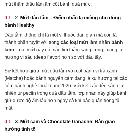
mứt thấm thấu làm ẩm cốt bánh quá mức.
2. Mứt dâu tằm – Điểm nhấn lạ miệng cho dòng
bánh Healthy
Dâu tằm không chỉ là một vị thuốc dân gian mà còn là
thành phần tuyệt vời trong
các loại mứt làm nhân bánh
kem
. Loại mứt này có màu tím thẫm sang trọng, mang lại
hương vị sâu (deep flavor) hơn so với dâu tây.
Sự kết hợp giữa mứt dâu tằm với cốt bánh vị trà xanh
(Matcha) hoặc bánh nguyên cám đang là xu hướng tại các
tiệm bánh nghệ thuật năm 2026. Với kết cấu dẻo sánh tự
nhiên từ pectin trong quả dâu tằm, lớp nhân này giúp bánh
giữ được độ ẩm lâu hơn ngay cả khi bảo quản trong tủ
mát.
3. Mứt cam và Chocolate Ganache: Bản giao
hưởng tinh tế