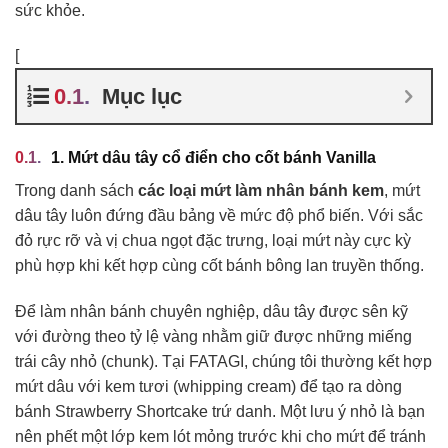
sức khỏe.
[
Mục lục
1. Mứt dâu tây cổ điển cho cốt bánh Vanilla
Trong danh sách
các loại mứt làm nhân bánh kem
, mứt
dâu tây luôn đứng đầu bảng về mức độ phổ biến. Với sắc
đỏ rực rỡ và vị chua ngọt đặc trưng, loại mứt này cực kỳ
phù hợp khi kết hợp cùng cốt bánh bông lan truyền thống.
Để làm nhân bánh chuyên nghiệp, dâu tây được sên kỹ
với đường theo tỷ lệ vàng nhằm giữ được những miếng
trái cây nhỏ (chunk). Tại FATAGI, chúng tôi thường kết hợp
mứt dâu với kem tươi (whipping cream) để tạo ra dòng
bánh Strawberry Shortcake trứ danh. Một lưu ý nhỏ là bạn
nên phết một lớp kem lót mỏng trước khi cho mứt để tránh