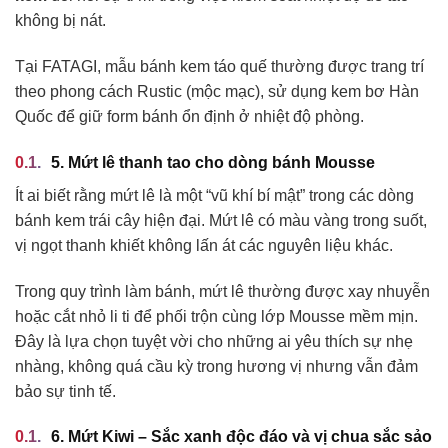
không bị nát.
Tại FATAGI, mẫu bánh kem táo quế thường được trang trí
theo phong cách Rustic (mộc mạc), sử dụng kem bơ Hàn
Quốc để giữ form bánh ổn định ở nhiệt độ phòng.
5. Mứt lê thanh tao cho dòng bánh Mousse
Ít ai biết rằng mứt lê là một “vũ khí bí mật” trong các dòng
bánh kem trái cây hiện đại. Mứt lê có màu vàng trong suốt,
vị ngọt thanh khiết không lấn át các nguyên liệu khác.
Trong quy trình làm bánh, mứt lê thường được xay nhuyễn
hoặc cắt nhỏ li ti để phối trộn cùng lớp Mousse mềm mịn.
Đây là lựa chọn tuyệt vời cho những ai yêu thích sự nhẹ
nhàng, không quá cầu kỳ trong hương vị nhưng vẫn đảm
bảo sự tinh tế.
6. Mứt Kiwi – Sắc xanh độc đáo và vị chua sắc sảo