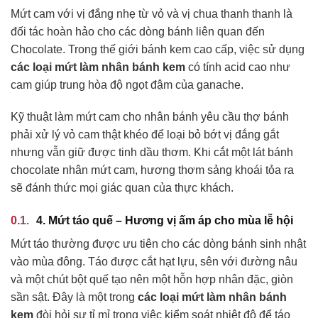
Mứt cam với vị đắng nhẹ từ vỏ và vị chua thanh thanh là
đối tác hoàn hảo cho các dòng bánh liên quan đến
Chocolate. Trong thế giới bánh kem cao cấp, việc sử dụng
các loại mứt làm nhân bánh kem
có tính acid cao như
cam giúp trung hòa độ ngọt đậm của ganache.
Kỹ thuật làm mứt cam cho nhân bánh yêu cầu thợ bánh
phải xử lý vỏ cam thật khéo để loại bỏ bớt vị đắng gắt
nhưng vẫn giữ được tinh dầu thơm. Khi cắt một lát bánh
chocolate nhân mứt cam, hương thơm sảng khoái tỏa ra
sẽ đánh thức mọi giác quan của thực khách.
4. Mứt táo quế – Hương vị ấm áp cho mùa lễ hội
Mứt táo thường được ưu tiên cho các dòng bánh sinh nhật
vào mùa đông. Táo được cắt hạt lựu, sên với đường nâu
và một chút bột quế tạo nên một hỗn hợp nhân đặc, giòn
sần sật. Đây là một trong
các loại mứt làm nhân bánh
kem
đòi hỏi sự tỉ mỉ trong việc kiểm soát nhiệt độ để táo