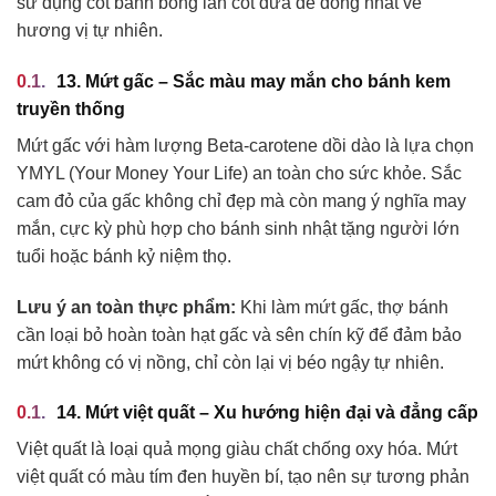
sử dụng cốt bánh bông lan cốt dừa để đồng nhất về
hương vị tự nhiên.
13. Mứt gấc – Sắc màu may mắn cho bánh kem
truyền thống
Mứt gấc với hàm lượng Beta-carotene dồi dào là lựa chọn
YMYL (Your Money Your Life) an toàn cho sức khỏe. Sắc
cam đỏ của gấc không chỉ đẹp mà còn mang ý nghĩa may
mắn, cực kỳ phù hợp cho bánh sinh nhật tặng người lớn
tuổi hoặc bánh kỷ niệm thọ.
Lưu ý an toàn thực phẩm:
Khi làm mứt gấc, thợ bánh
cần loại bỏ hoàn toàn hạt gấc và sên chín kỹ để đảm bảo
mứt không có vị nồng, chỉ còn lại vị béo ngậy tự nhiên.
14. Mứt việt quất – Xu hướng hiện đại và đẳng cấp
Việt quất là loại quả mọng giàu chất chống oxy hóa. Mứt
việt quất có màu tím đen huyền bí, tạo nên sự tương phản