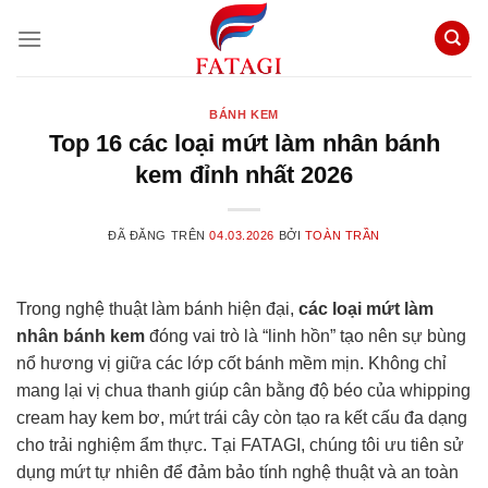
Chuyển
đến
nội
dung
BÁNH KEM
Top 16 các loại mứt làm nhân bánh
kem đỉnh nhất 2026
ĐÃ ĐĂNG TRÊN
04.03.2026
BỞI
TOÀN TRẦN
Trong nghệ thuật làm bánh hiện đại,
các loại mứt làm
nhân bánh kem
đóng vai trò là “linh hồn” tạo nên sự bùng
nổ hương vị giữa các lớp cốt bánh mềm mịn. Không chỉ
mang lại vị chua thanh giúp cân bằng độ béo của whipping
cream hay kem bơ, mứt trái cây còn tạo ra kết cấu đa dạng
cho trải nghiệm ẩm thực. Tại FATAGI, chúng tôi ưu tiên sử
dụng mứt tự nhiên để đảm bảo tính nghệ thuật và an toàn