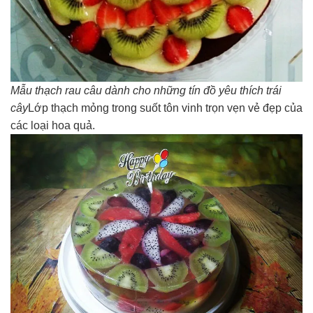
Mẫu thạch rau câu dành cho những tín đồ yêu thích trái
cây
Lớp thạch mỏng trong suốt tôn vinh trọn vẹn vẻ đẹp của
các loại hoa quả.