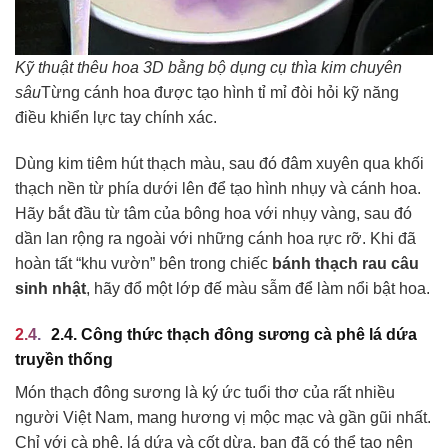
Kỹ thuật thêu hoa 3D bằng bộ dụng cụ thìa kim chuyên
sâu
Từng cánh hoa được tạo hình tỉ mỉ đòi hỏi kỹ năng
điều khiển lực tay chính xác.
Dùng kim tiêm hút thạch màu, sau đó đâm xuyên qua khối
thạch nền từ phía dưới lên để tạo hình nhụy và cánh hoa.
Hãy bắt đầu từ tâm của bông hoa với nhụy vàng, sau đó
dần lan rộng ra ngoài với những cánh hoa rực rỡ. Khi đã
hoàn tất “khu vườn” bên trong chiếc
bánh thạch rau câu
sinh nhật
, hãy đổ một lớp đế màu sẫm để làm nổi bật hoa.
2.4. Công thức thạch đông sương cà phê lá dứa
truyền thống
Món thạch đông sương là ký ức tuổi thơ của rất nhiều
người Việt Nam, mang hương vị mộc mạc và gần gũi nhất.
Chỉ với cà phê, lá dứa và cốt dừa, bạn đã có thể tạo nên