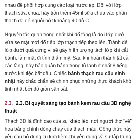
nhau để phối hợp cùng các loại nước ép. Đối với lớp
thạch sữa chua, hãy trộn thêm 45ml sữa chua vào phần
thạch đã để nguội bớt khoảng 40 độ C.
Nguyên tắc quan trọng nhất khi đổ tầng là đợi lớp dưới
vừa se mặt mới đổ tiếp lớp thạch tiếp theo lên. Tránh để
lớp dưới quá cứng vì sẽ gây hiện tượng tách lớp khi cắt
bánh, làm mất đi tính thẩm mỹ. Sau khi hoàn thành tất cả
các tầng, hãy bảo quản bánh trong tủ lạnh ít nhất 8 tiếng
trước khi tiệc bắt đầu. Chiếc
bánh thạch rau câu sinh
nhật
này chắc chắn sẽ chinh phục những thực khách khó
tính nhất bởi độ giòn sần sật.
2.3. Bí quyết sáng tạo bánh kem rau câu 3D nghệ
thuật
Thạch 3D là đỉnh cao của sự khéo léo, nơi người thợ “vẽ”
hoa bằng chính dòng chảy của thạch màu. Công thức này
yêu cầu bộ dụng cụ kim tiêm chuyên dụng và sự tập trung