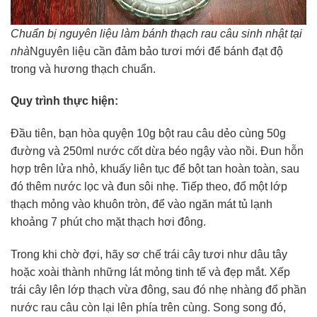
Chuẩn bị nguyên liệu làm bánh thạch rau câu sinh nhật tại
nhà
Nguyên liệu cần đảm bảo tươi mới để bánh đạt độ
trong và hương thạch chuẩn.
Quy trình thực hiện:
Đầu tiên, bạn hòa quyện 10g bột rau câu dẻo cùng 50g
đường và 250ml nước cốt dừa béo ngậy vào nồi. Đun hỗn
hợp trên lửa nhỏ, khuấy liên tục để bột tan hoàn toàn, sau
đó thêm nước lọc và đun sôi nhẹ. Tiếp theo, đổ một lớp
thạch mỏng vào khuôn tròn, để vào ngăn mát tủ lạnh
khoảng 7 phút cho mặt thạch hơi đông.
Trong khi chờ đợi, hãy sơ chế trái cây tươi như dâu tây
hoặc xoài thành những lát mỏng tinh tế và đẹp mắt. Xếp
trái cây lên lớp thạch vừa đông, sau đó nhẹ nhàng đổ phần
nước rau câu còn lại lên phía trên cùng. Song song đó,