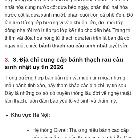
nhất hòa cùng nước cốt dừa béo ngậy, phần thứ hai hòa
nước cốt lá dứa xanh mướt, phần cuối trộn cà phê đen. Đổ
lần lượt từng lớp hương vị vào khuôn lớn, đợi mỗi lớp
đông nhẹ rồi mới tiếp tục lớp kế tiếp cho đến hết. Trang trí
thêm vài đóa hoa hồng từ thạch dừa lên trên là bạn đã có
ngay một chiếc
bánh thạch rau câu sinh nhật
tuyệt vời.
3. Địa chỉ cung cấp bánh thạch rau câu
sinh nhật uy tín 2026
Trong trường hợp bạn bận rộn và muốn tìm mua những
mẫu bánh tinh xảo, hãy tham khảo các địa chỉ uy tín sau.
Đây là những cơ sở có truyền thống lâu đời về nghệ thuật
làm thạch, luôn đảm bảo yếu tố vệ sinh và thẩm mỹ.
Khu vực Hà Nội:
Hệ thống Givral: Thương hiệu bánh cao cấp
với các mẫu rau câu thanh lịch tại phố Âu Cơ.