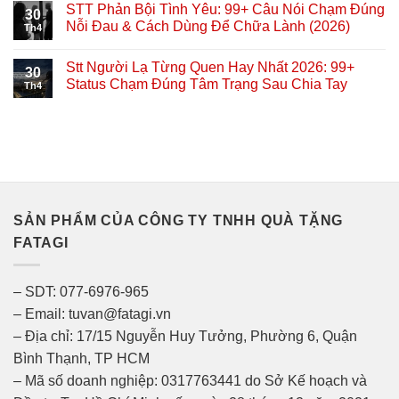
STT Phản Bội Tình Yêu: 99+ Câu Nói Chạm Đúng
30
Nỗi Đau & Cách Dùng Để Chữa Lành (2026)
Th4
Stt Người Lạ Từng Quen Hay Nhất 2026: 99+
30
Status Chạm Đúng Tâm Trạng Sau Chia Tay
Th4
SẢN PHẨM CỦA CÔNG TY TNHH QUÀ TẶNG
FATAGI
– SDT: 077-6976-965
– Email: tuvan@fatagi.vn
– Địa chỉ: 17/15 Nguyễn Huy Tưởng, Phường 6, Quận
Bình Thạnh, TP HCM
– Mã số doanh nghiệp: 0317763441 do Sở Kế hoạch và