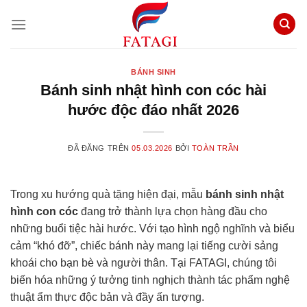
Chuyển
đến
nội
dung
BÁNH SINH
Bánh sinh nhật hình con cóc hài
hước độc đáo nhất 2026
ĐÃ ĐĂNG TRÊN
05.03.2026
BỞI
TOÀN TRẦN
Trong xu hướng quà tặng hiện đại, mẫu
bánh sinh nhật
hình con cóc
đang trở thành lựa chọn hàng đầu cho
những buổi tiệc hài hước. Với tạo hình ngộ nghĩnh và biểu
cảm “khó đỡ”, chiếc bánh này mang lại tiếng cười sảng
khoái cho bạn bè và người thân. Tại FATAGI, chúng tôi
biến hóa những ý tưởng tinh nghịch thành tác phẩm nghệ
thuật ẩm thực độc bản và đầy ấn tượng.