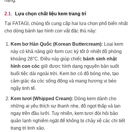
hạng.
Lựa chọn chất liệu kem trang trí
Tại FATAGI, chúng tôi cung cấp hai lựa chọn phổ biến nhất
cho dòng bánh tạo hình con vật đặc thù này:
Kem bơ Hàn Quốc (Korean Buttercream):
Loại kem
này có khả năng giữ form cực kỳ tốt ở nhiệt độ phòng
khoảng 28°C. Điều này giúp chiếc
bánh sinh nhật
hình con cóc
giữ được hình dạng nguyên bản suốt
buổi tiệc dài ngoài trời. Kem bơ có độ bóng nhẹ, tạo
cảm giác da cóc sống động và mang hương vị béo
ngậy tinh tế.
Kem tươi (Whipped Cream):
Dòng kem dành cho
những ai yêu thích sự thanh nhẹ, độ ngọt thấp và tan
ngay trên đầu lưỡi. Tuy nhiên, kem tươi đòi hỏi bảo
quản lạnh nghiêm ngặt để không bị chảy xệ các chi tiết
trang trí tinh xảo.