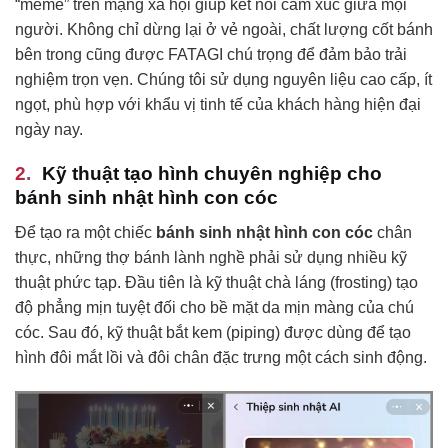
“meme” trên mạng xã hội giúp kết nối cảm xúc giữa mọi
người. Không chỉ dừng lại ở vẻ ngoài, chất lượng cốt bánh
bên trong cũng được FATAGI chú trọng để đảm bảo trải
nghiệm trọn vẹn. Chúng tôi sử dụng nguyên liệu cao cấp, ít
ngọt, phù hợp với khẩu vị tinh tế của khách hàng hiện đại
ngày nay.
Kỹ thuật tạo hình chuyên nghiệp cho
bánh sinh nhật hình con cóc
Để tạo ra một chiếc
bánh sinh nhật hình con cóc
chân
thực, những thợ bánh lành nghề phải sử dụng nhiều kỹ
thuật phức tạp. Đầu tiên là kỹ thuật chà láng (frosting) tạo
độ phẳng mịn tuyệt đối cho bề mặt da mịn màng của chú
cóc. Sau đó, kỹ thuật bắt kem (piping) được dùng để tạo
hình đôi mắt lồi và đôi chân đặc trưng một cách sinh động.