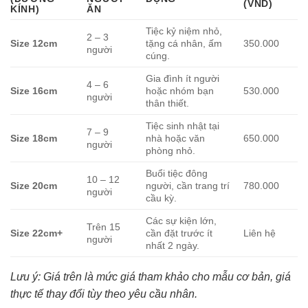
(VND)
KÍNH)
ĂN
Tiệc kỷ niệm nhỏ,
2 – 3
Size 12cm
tặng cá nhân, ấm
350.000
người
cúng.
Gia đình ít người
4 – 6
Size 16cm
hoặc nhóm bạn
530.000
người
thân thiết.
Tiệc sinh nhật tại
7 – 9
Size 18cm
nhà hoặc văn
650.000
người
phòng nhỏ.
Buổi tiệc đông
10 – 12
Size 20cm
người, cần trang trí
780.000
người
cầu kỳ.
Các sự kiện lớn,
Trên 15
Size 22cm+
cần đặt trước ít
Liên hệ
người
nhất 2 ngày.
Lưu ý: Giá trên là mức giá tham khảo cho mẫu cơ bản, giá
thực tế thay đổi tùy theo yêu cầu nhân.