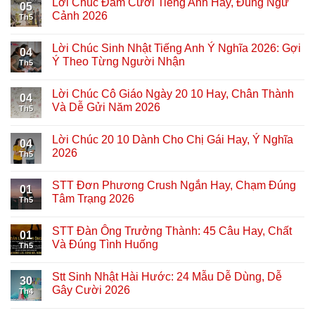
Lời Chúc Đám Cưới Tiếng Anh Hay, Đúng Ngữ
05
Cảnh 2026
Th5
Lời Chúc Sinh Nhật Tiếng Anh Ý Nghĩa 2026: Gợi
04
Ý Theo Từng Người Nhận
Th5
Lời Chúc Cô Giáo Ngày 20 10 Hay, Chân Thành
04
Và Dễ Gửi Năm 2026
Th5
Lời Chúc 20 10 Dành Cho Chị Gái Hay, Ý Nghĩa
04
2026
Th5
STT Đơn Phương Crush Ngắn Hay, Chạm Đúng
01
Tâm Trạng 2026
Th5
STT Đàn Ông Trưởng Thành: 45 Câu Hay, Chất
01
Và Đúng Tình Huống
Th5
Stt Sinh Nhật Hài Hước: 24 Mẫu Dễ Dùng, Dễ
30
Gây Cười 2026
Th4