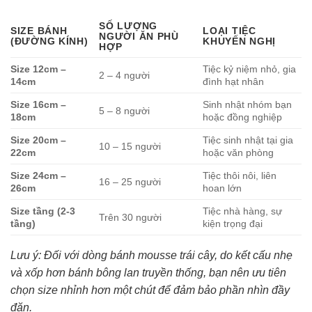
SỐ LƯỢNG
SIZE BÁNH
LOẠI TIỆC
NGƯỜI ĂN PHÙ
(ĐƯỜNG KÍNH)
KHUYẾN NGHỊ
HỢP
Size 12cm –
Tiệc kỷ niệm nhỏ, gia
2 – 4 người
14cm
đình hạt nhân
Size 16cm –
Sinh nhật nhóm bạn
5 – 8 người
18cm
hoặc đồng nghiệp
Size 20cm –
Tiệc sinh nhật tại gia
10 – 15 người
22cm
hoặc văn phòng
Size 24cm –
Tiệc thôi nôi, liên
16 – 25 người
26cm
hoan lớn
Size tầng (2-3
Tiệc nhà hàng, sự
Trên 30 người
tầng)
kiện trọng đại
Lưu ý: Đối với dòng bánh mousse trái cây, do kết cấu nhẹ
và xốp hơn bánh bông lan truyền thống, bạn nên ưu tiên
chọn size nhỉnh hơn một chút để đảm bảo phần nhìn đầy
đặn.