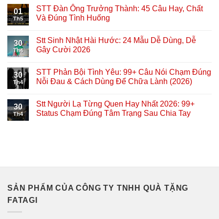
STT Đàn Ông Trưởng Thành: 45 Câu Hay, Chất
01
Và Đúng Tình Huống
Th5
Stt Sinh Nhật Hài Hước: 24 Mẫu Dễ Dùng, Dễ
30
Gây Cười 2026
Th4
STT Phản Bội Tình Yêu: 99+ Câu Nói Chạm Đúng
30
Nỗi Đau & Cách Dùng Để Chữa Lành (2026)
Th4
Stt Người Lạ Từng Quen Hay Nhất 2026: 99+
30
Status Chạm Đúng Tâm Trạng Sau Chia Tay
Th4
SẢN PHẨM CỦA CÔNG TY TNHH QUÀ TẶNG
FATAGI