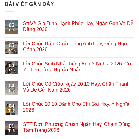
BÀI VIẾT GẦN ĐÂY
Stt Về Gia Đình Hạnh Phúc Hay, Ngắn Gọn Và Dễ
05
Đăng 2026
Th5
Lời Chúc Đám Cưới Tiếng Anh Hay, Đúng Ngữ
05
Cảnh 2026
Th5
Lời Chúc Sinh Nhật Tiếng Anh Ý Nghĩa 2026: Gợi
04
Ý Theo Từng Người Nhận
Th5
Lời Chúc Cô Giáo Ngày 20 10 Hay, Chân Thành
04
Và Dễ Gửi Năm 2026
Th5
Lời Chúc 20 10 Dành Cho Chị Gái Hay, Ý Nghĩa
04
2026
Th5
STT Đơn Phương Crush Ngắn Hay, Chạm Đúng
01
Tâm Trạng 2026
Th5