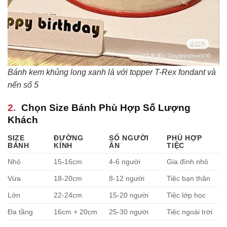
Bánh kem khủng long xanh lá với topper T-Rex fondant và
nến số 5
Chọn Size Bánh Phù Hợp Số Lượng
Khách
SIZE
ĐƯỜNG
SỐ NGƯỜI
PHÙ HỢP
BÁNH
KÍNH
ĂN
TIỆC
Nhỏ
15-16cm
4-6 người
Gia đình nhỏ
Vừa
18-20cm
8-12 người
Tiệc bạn thân
Lớn
22-24cm
15-20 người
Tiệc lớp học
Đa tầng
16cm + 20cm
25-30 người
Tiệc ngoài trời