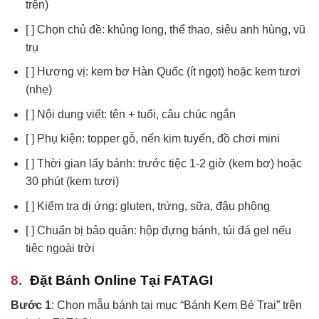
trên)
[ ] Chọn chủ đề: khủng long, thể thao, siêu anh hùng, vũ
trụ
[ ] Hương vị: kem bơ Hàn Quốc (ít ngọt) hoặc kem tươi
(nhẹ)
[ ] Nội dung viết: tên + tuổi, câu chúc ngắn
[ ] Phụ kiện: topper gỗ, nến kim tuyến, đồ chơi mini
[ ] Thời gian lấy bánh: trước tiệc 1-2 giờ (kem bơ) hoặc
30 phút (kem tươi)
[ ] Kiểm tra dị ứng: gluten, trứng, sữa, đậu phộng
[ ] Chuẩn bị bảo quản: hộp đựng bánh, túi đá gel nếu
tiệc ngoài trời
Đặt Bánh Online Tại FATAGI
Bước 1
: Chọn mẫu bánh tại mục “Bánh Kem Bé Trai” trên