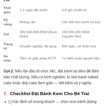
CHÍ
Thời
1-2 ngày đặt trước
4-6 giờ chuẩn bị
gian
Kỹ
Không cần
Cần biết làm bánh cơ bản
năng
300.000-800.000đ (tham
150.000-300.000đ
Giá
khảo)
(nguyên liệu)
Trang
Chuyên nghiệp, đa dạng
Đơn giản, cá nhân hóa
trí
An
Tiệm có giấy phép ATTP
Tự kiểm soát nguyên liệu
toàn
Gợi ý
: Nếu lần đầu tổ chức tiệc, đặt bánh tại tiệm để đảm
bảo chất lượng. Nếu có kinh nghiệm, tự làm bánh naked
cake hoặc drip cake đơn giản — tiết kiệm và ý nghĩa.
Checklist Đặt Bánh Kem Cho Bé Trai
[ ] Xác định số lượng khách → chọn size bánh (bảng