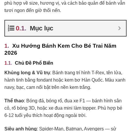
phù hợp về size, hương vị, và cách bảo quản để bánh vẫn
tươi ngon đến giờ thổi nến.
Mục lục
Xu Hướng Bánh Kem Cho Bé Trai Năm
2026
Chủ Đề Phổ Biến
Khủng long & Vũ trụ
: Bánh trang trí hình T-Rex, tên lửa,
hành tinh bằng fondant hoặc kem bơ Hàn Quốc. Màu xanh
navy, bạc, cam nổi bật trên nền kem trắng.
Thể thao
: Bóng đá, bóng rổ, đua xe F1 — bánh hình sân
cỏ, rổ bóng 3D, hoặc xe đua mini làm topper. Phù hợp bé
6-12 tuổi yêu thích hoạt động ngoài trời.
Siêu anh hùng
: Spider-Man, Batman, Avengers — sử