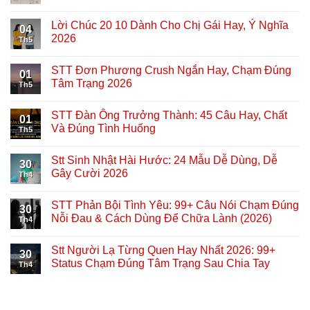
Lời Chúc 20 10 Dành Cho Chị Gái Hay, Ý Nghĩa
04
2026
Th5
STT Đơn Phương Crush Ngắn Hay, Chạm Đúng
01
Tâm Trạng 2026
Th5
STT Đàn Ông Trưởng Thành: 45 Câu Hay, Chất
01
Và Đúng Tình Huống
Th5
Stt Sinh Nhật Hài Hước: 24 Mẫu Dễ Dùng, Dễ
30
Gây Cười 2026
Th4
STT Phản Bội Tình Yêu: 99+ Câu Nói Chạm Đúng
30
Nỗi Đau & Cách Dùng Để Chữa Lành (2026)
Th4
Stt Người Lạ Từng Quen Hay Nhất 2026: 99+
30
Status Chạm Đúng Tâm Trạng Sau Chia Tay
Th4