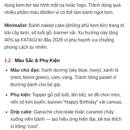
dụng kem bơ tạo hình mặt nạ hoặc logo. Tránh dùng quá
nhiều phẩm màu đỏ/đen vì có thể làm bánh ngọt hơn.
Minimalist
: Bánh naked cake (không phủ kem kín) trang trí
trái cây tươi, số tuổi gỗ, banner vải. Xu hướng này tăng
40% tại FATAGI từ đầu 2026 vì phụ huynh ưa chuộng
phong cách tự nhiên.
Màu Sắc & Phụ Kiện
Màu chủ đạo
: Xanh dương (sky blue, navy), xanh lá
(mint, forest green), cam, vàng. Tránh hồng pastel vì
thường dành cho bé gái.
Phụ kiện
: Topper gỗ (số tuổi, tên bé), xe đồ chơi mini,
nến số kim tuyến, banner “Happy Birthday” vải canvas.
Drip cake
: Ganache chocolate hoặc caramel chảy
xuống viền bánh — tạo hiệu ứng hiện đại, bé trai thích
vì trông “cool”.