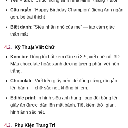
Tên + tuổi
: “Chúc mừng sinh nhật Minh Khang 7 tuổi”
Câu ngắn
: “Happy Birthday Champion” (tiếng Anh ngắn
gọn, bé trai thích)
Biệt danh
: “Siêu nhân nhỏ của mẹ” — tạo cảm giác
thân mật
Kỹ Thuật Viết Chữ
Kem bơ
: Dùng túi bắt kem đầu số 3-5, viết chữ nổi 3D.
Màu chocolate hoặc xanh dương tương phản với nền
trắng.
Chocolate
: Viết trên giấy nến, để đông cứng, rồi gắn
lên bánh — chữ sắc nét, không bị lem.
Edible print
: In hình siêu anh hùng, logo đội bóng lên
giấy ăn được, dán lên mặt bánh. Tiết kiệm thời gian,
hình ảnh sắc nét.
Phụ Kiện Trang Trí