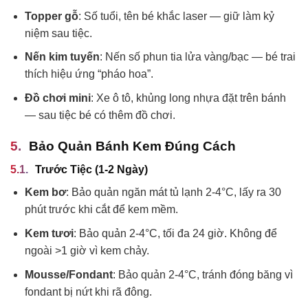
Topper gỗ
: Số tuổi, tên bé khắc laser — giữ làm kỷ
niệm sau tiệc.
Nến kim tuyến
: Nến số phun tia lửa vàng/bạc — bé trai
thích hiệu ứng “pháo hoa”.
Đồ chơi mini
: Xe ô tô, khủng long nhựa đặt trên bánh
— sau tiệc bé có thêm đồ chơi.
Bảo Quản Bánh Kem Đúng Cách
Trước Tiệc (1-2 Ngày)
Kem bơ
: Bảo quản ngăn mát tủ lạnh 2-4°C, lấy ra 30
phút trước khi cắt để kem mềm.
Kem tươi
: Bảo quản 2-4°C, tối đa 24 giờ. Không để
ngoài >1 giờ vì kem chảy.
Mousse/Fondant
: Bảo quản 2-4°C, tránh đóng băng vì
fondant bị nứt khi rã đông.