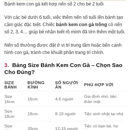
Bánh kem con gà kết hợp nến số 2 cho bé 2 tuổi
Với các bé dưới 6 tuổi, việc thêm nến số tuổi lên bánh tạo
cảm giác đặc biệt. Chiếc
bánh kem con gà trống
có nến
số 2, 3, 4… giúp bé nhận biết rõ mình đã lớn thêm một tuổi.
Nến số thường được đặt ở vị trí trung tâm hoặc bên cạnh
hình con gà, tránh che khuất phần trang trí chính.
Bảng Size Bánh Kem Con Gà – Chọn Sao
Cho Đúng?
SIZE
ĐƯỜNG
SỐ NGƯỜI
PHÙ HỢP VỚI
BÁNH
KÍNH
ĂN
Size
Gia đình nhỏ, tiệc
16cm
4-6 người
16cm
thân mật
Size
18cm
8-10 người
Tiệc sinh nhật tại nhà
18cm
Size
Tiệc có bạn bè, họ
20cm
12-15 người