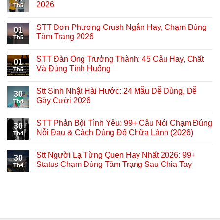
2026
Th5
STT Đơn Phương Crush Ngắn Hay, Chạm Đúng
01
Tâm Trạng 2026
Th5
STT Đàn Ông Trưởng Thành: 45 Câu Hay, Chất
01
Và Đúng Tình Huống
Th5
Stt Sinh Nhật Hài Hước: 24 Mẫu Dễ Dùng, Dễ
30
Gây Cười 2026
Th4
STT Phản Bội Tình Yêu: 99+ Câu Nói Chạm Đúng
30
Nỗi Đau & Cách Dùng Để Chữa Lành (2026)
Th4
Stt Người Lạ Từng Quen Hay Nhất 2026: 99+
30
Status Chạm Đúng Tâm Trạng Sau Chia Tay
Th4