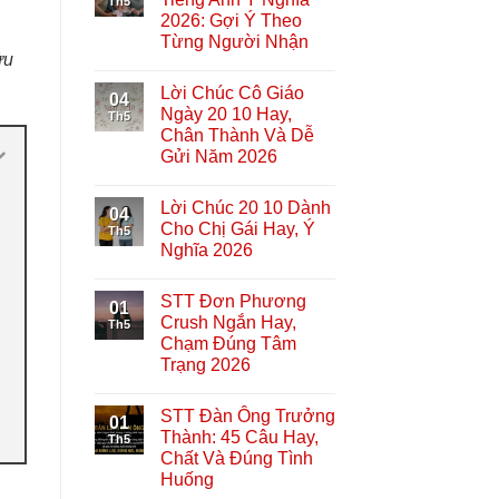
Th5
2026: Gợi Ý Theo
Từng Người Nhận
ửu
Lời Chúc Cô Giáo
04
Ngày 20 10 Hay,
Th5
Chân Thành Và Dễ
Gửi Năm 2026
Lời Chúc 20 10 Dành
04
Cho Chị Gái Hay, Ý
Th5
Nghĩa 2026
STT Đơn Phương
01
Crush Ngắn Hay,
Th5
Chạm Đúng Tâm
Trạng 2026
STT Đàn Ông Trưởng
01
Thành: 45 Câu Hay,
Th5
Chất Và Đúng Tình
Huống