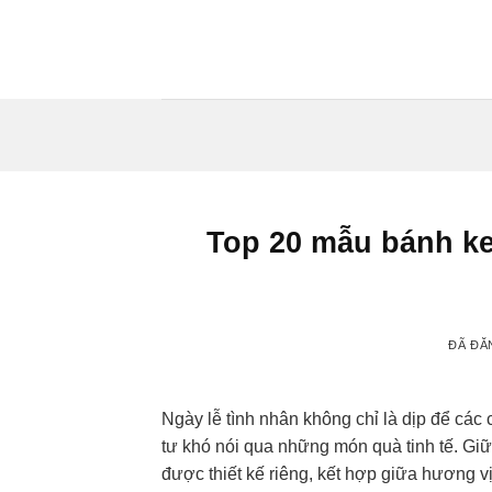
Chuyển
đến
nội
dung
Top 20 mẫu bánh ke
ĐÃ ĐĂ
Ngày lễ tình nhân không chỉ là dịp để các
tư khó nói qua những món quà tinh tế. Gi
được thiết kế riêng, kết hợp giữa hương vị