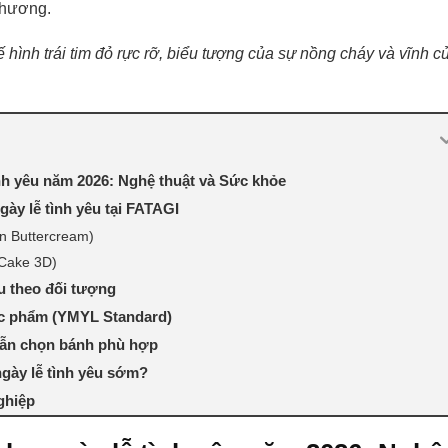
 thương.
 hình trái tim đỏ rực rỡ, biểu tượng của sự nồng cháy và vĩnh c
h yêu năm 2026: Nghệ thuật và Sức khỏe
ày lễ tình yêu tại FATAGI
n Buttercream)
 Cake 3D)
u theo đối tượng
ực phẩm (YMYL Standard)
dẫn chọn bánh phù hợp
ngày lễ tình yêu sớm?
ghiệp