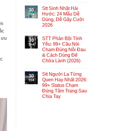
Stt Sinh Nhật Hài
30
Hước: 24 Mẫu Dễ
Th4
Dùng, Dễ Gây Cười
ển
2026
ắc
 ưu
STT Phản Bội Tình
30
Yêu: 99+ Câu Nói
Th4
Chạm Đúng Nỗi Đau
& Cách Dùng Để
ực
Chữa Lành (2026)
Stt Người Lạ Từng
30
Quen Hay Nhất 2026:
Th4
99+ Status Chạm
Đúng Tâm Trạng Sau
Chia Tay