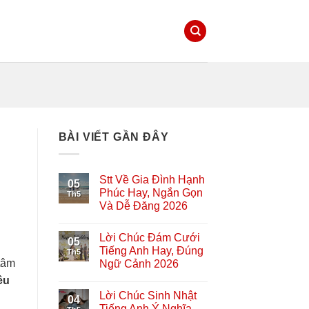
BÀI VIẾT GẦN ĐÂY
Stt Về Gia Đình Hạnh
05
Phúc Hay, Ngắn Gọn
Th5
Và Dễ Đăng 2026
Lời Chúc Đám Cưới
05
Tiếng Anh Hay, Đúng
Th5
 tâm
Ngữ Cảnh 2026
êu
Lời Chúc Sinh Nhật
04
Tiếng Anh Ý Nghĩa