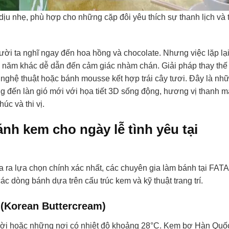
ịu nhẹ, phù hợp cho những cặp đôi yêu thích sự thanh lịch và 
ười ta nghĩ ngay đến hoa hồng và chocolate. Nhưng việc lặp lạ
năm khác dễ dẫn đến cảm giác nhàm chán. Giải pháp thay thế
nghệ thuật hoặc bánh mousse kết hợp trái cây tươi. Đây là nh
 đến làn gió mới với họa tiết 3D sống động, hương vị thanh m
úc và thi vị.
nh kem cho ngày lễ tình yêu tại
a ra lựa chọn chính xác nhất, các chuyên gia làm bánh tại FAT
ác dòng bánh dựa trên cấu trúc kem và kỹ thuật trang trí.
(Korean Buttercream)
i trời hoặc những nơi có nhiệt độ khoảng 28°C. Kem bơ Hàn Quố