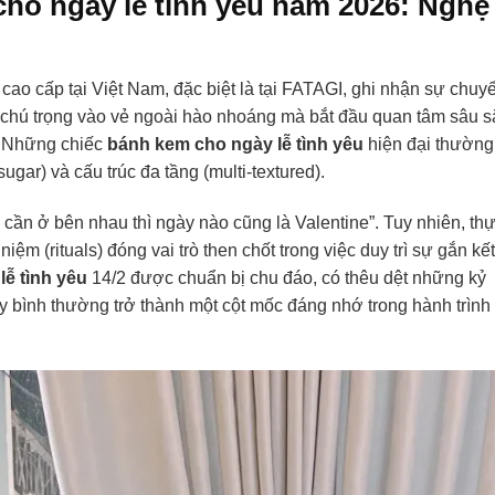
ho ngày lễ tình yêu năm 2026: Nghệ
ao cấp tại Việt Nam, đặc biệt là tại FATAGI, ghi nhận sự chuy
chú trọng vào vẻ ngoài hào nhoáng mà bắt đầu quan tâm sâu s
e. Những chiếc
bánh kem cho ngày lễ tình yêu
hiện đại thường
sugar) và cấu trúc đa tầng (multi-textured).
cần ở bên nhau thì ngày nào cũng là Valentine”. Tuy nhiên, th
iệm (rituals) đóng vai trò then chốt trong việc duy trì sự gắn kết
ễ tình yêu
14/2 được chuẩn bị chu đáo, có thêu dệt những kỷ
y bình thường trở thành một cột mốc đáng nhớ trong hành trình