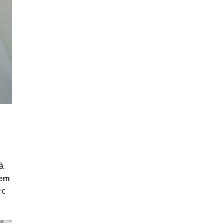
và
kem
ực