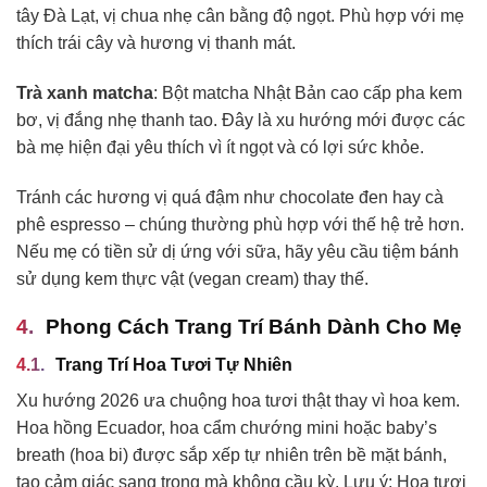
tây Đà Lạt, vị chua nhẹ cân bằng độ ngọt. Phù hợp với mẹ
thích trái cây và hương vị thanh mát.
Trà xanh matcha
: Bột matcha Nhật Bản cao cấp pha kem
bơ, vị đắng nhẹ thanh tao. Đây là xu hướng mới được các
bà mẹ hiện đại yêu thích vì ít ngọt và có lợi sức khỏe.
Tránh các hương vị quá đậm như chocolate đen hay cà
phê espresso – chúng thường phù hợp với thế hệ trẻ hơn.
Nếu mẹ có tiền sử dị ứng với sữa, hãy yêu cầu tiệm bánh
sử dụng kem thực vật (vegan cream) thay thế.
Phong Cách Trang Trí Bánh Dành Cho Mẹ
Trang Trí Hoa Tươi Tự Nhiên
Xu hướng 2026 ưa chuộng hoa tươi thật thay vì hoa kem.
Hoa hồng Ecuador, hoa cẩm chướng mini hoặc baby’s
breath (hoa bi) được sắp xếp tự nhiên trên bề mặt bánh,
tạo cảm giác sang trọng mà không cầu kỳ. Lưu ý: Hoa tươi