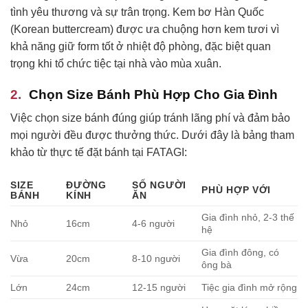
tình yêu thương và sự trân trọng. Kem bơ Hàn Quốc
(Korean buttercream) được ưa chuộng hơn kem tươi vì
khả năng giữ form tốt ở nhiệt độ phòng, đặc biệt quan
trọng khi tổ chức tiệc tại nhà vào mùa xuân.
Chọn Size Bánh Phù Hợp Cho Gia Đình
Việc chọn size bánh đúng giúp tránh lãng phí và đảm bảo
mọi người đều được thưởng thức. Dưới đây là bảng tham
khảo từ thực tế đặt bánh tại FATAGI:
SIZE
ĐƯỜNG
SỐ NGƯỜI
PHÙ HỢP VỚI
BÁNH
KÍNH
ĂN
Gia đình nhỏ, 2-3 thế
Nhỏ
16cm
4-6 người
hệ
Gia đình đông, có
Vừa
20cm
8-10 người
ông bà
Lớn
24cm
12-15 người
Tiệc gia đình mở rộng