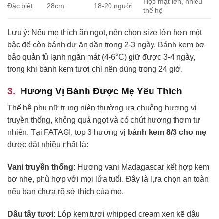
Họp mặt lớn, nhiều
Đặc biệt
28cm+
18-20 người
thế hệ
Lưu ý: Nếu mẹ thích ăn ngọt, nên chọn size lớn hơn một
bậc để còn bánh dư ăn dần trong 2-3 ngày. Bánh kem bơ
bảo quản tủ lạnh ngăn mát (4-6°C) giữ được 3-4 ngày,
trong khi bánh kem tươi chỉ nên dùng trong 24 giờ.
Hương Vị Bánh Được Mẹ Yêu Thích
Thế hệ phụ nữ trung niên thường ưa chuộng hương vị
truyền thống, không quá ngọt và có chút hương thơm tự
nhiên. Tại FATAGI, top 3 hương vị
bánh kem 8/3 cho mẹ
được đặt nhiều nhất là:
Vani truyền thống
: Hương vani Madagascar kết hợp kem
bơ nhẹ, phù hợp với mọi lứa tuổi. Đây là lựa chọn an toàn
nếu bạn chưa rõ sở thích của mẹ.
Dâu tây tươi
: Lớp kem tươi whipped cream xen kẽ dâu