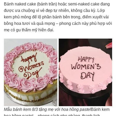
Bánh naked cake (bánh trần) hoặc semi-naked cake đang
được ưa chuộng vì vẻ đẹp tự nhiên, không cầu kỳ. Lớp
kem phủ mỏng để lộ phần bánh bên trong, điểm xuyết vài
bông hoa tươi và quả mọng – phong cách này phù hợp với
mẹ có gu thẩm mỹ hiện đại.
Mẫu bánh kem 8/3 tặng mẹ với hoa hồng pastel
Bánh kem
hoa hồng pastel – phong cách nhẹ nhàng, thanh lịch