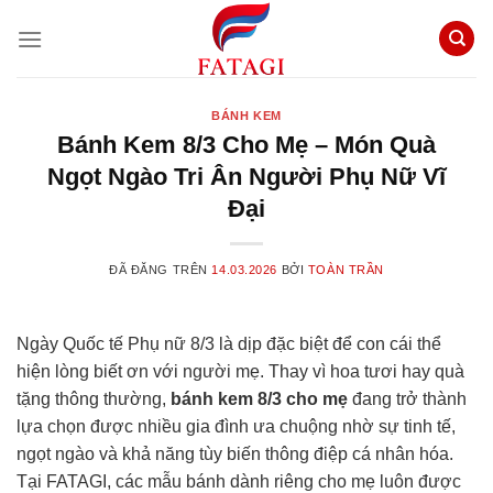
Chuyển
đến
nội
dung
BÁNH KEM
Bánh Kem 8/3 Cho Mẹ – Món Quà
Ngọt Ngào Tri Ân Người Phụ Nữ Vĩ
Đại
ĐÃ ĐĂNG TRÊN
14.03.2026
BỞI
TOÀN TRẦN
Ngày Quốc tế Phụ nữ 8/3 là dịp đặc biệt để con cái thể
hiện lòng biết ơn với người mẹ. Thay vì hoa tươi hay quà
tặng thông thường,
bánh kem 8/3 cho mẹ
đang trở thành
lựa chọn được nhiều gia đình ưa chuộng nhờ sự tinh tế,
ngọt ngào và khả năng tùy biến thông điệp cá nhân hóa.
Tại FATAGI, các mẫu bánh dành riêng cho mẹ luôn được