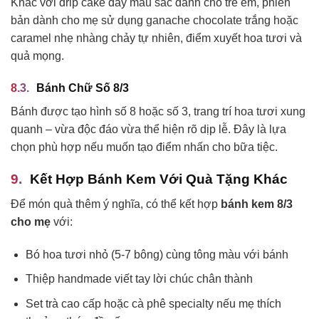
Khác với drip cake đầy màu sắc dành cho trẻ em, phiên
bản dành cho mẹ sử dụng ganache chocolate trắng hoặc
caramel nhẹ nhàng chảy tự nhiên, điểm xuyết hoa tươi và
quả mọng.
Bánh Chữ Số 8/3
Bánh được tạo hình số 8 hoặc số 3, trang trí hoa tươi xung
quanh – vừa độc đáo vừa thể hiện rõ dịp lễ. Đây là lựa
chọn phù hợp nếu muốn tạo điểm nhấn cho bữa tiệc.
Kết Hợp Bánh Kem Với Quà Tặng Khác
Để món quà thêm ý nghĩa, có thể kết hợp
bánh kem 8/3
cho mẹ
với:
Bó hoa tươi nhỏ (5-7 bông) cùng tông màu với bánh
Thiệp handmade viết tay lời chúc chân thành
Set trà cao cấp hoặc cà phê specialty nếu mẹ thích