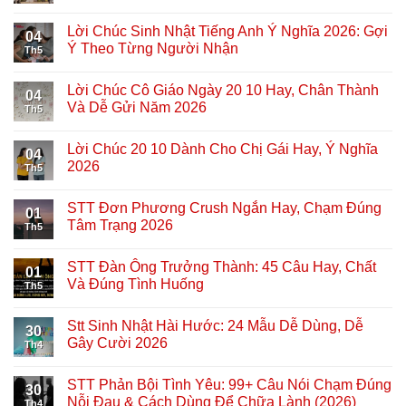
Lời Chúc Sinh Nhật Tiếng Anh Ý Nghĩa 2026: Gợi
04
Ý Theo Từng Người Nhận
Th5
Lời Chúc Cô Giáo Ngày 20 10 Hay, Chân Thành
04
Và Dễ Gửi Năm 2026
Th5
Lời Chúc 20 10 Dành Cho Chị Gái Hay, Ý Nghĩa
04
2026
Th5
STT Đơn Phương Crush Ngắn Hay, Chạm Đúng
01
Tâm Trạng 2026
Th5
STT Đàn Ông Trưởng Thành: 45 Câu Hay, Chất
01
Và Đúng Tình Huống
Th5
Stt Sinh Nhật Hài Hước: 24 Mẫu Dễ Dùng, Dễ
30
Gây Cười 2026
Th4
STT Phản Bội Tình Yêu: 99+ Câu Nói Chạm Đúng
30
Nỗi Đau & Cách Dùng Để Chữa Lành (2026)
Th4