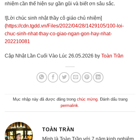
nhiệm cần thể hiện sự gần gũi và biết ơn sâu sắc.
![Lời chúc sinh nhật thầy cô giáo chủ nhiệm]
(
https://cdn.tgdd.vn/Files/2022/04/28/1429105/100-loi-
chuc-sinh-nhat-thay-co-giao-ngan-gon-hay-nhat-
202210081
Cập Nhật Lần Cuối Vào Lúc 26.05.2026 by
Toàn Trần
Mục nhập này đã được đăng trong
chúc mừng
. Đánh dấu trang
permalink
.
TOÀN TRẦN
Mình là Toàn Trần với 7 năm kinh nghiệm