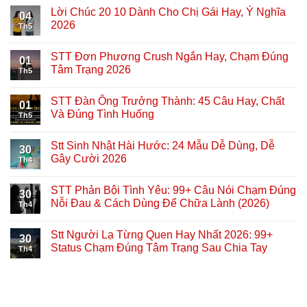
Lời Chúc 20 10 Dành Cho Chị Gái Hay, Ý Nghĩa
04
2026
Th5
STT Đơn Phương Crush Ngắn Hay, Chạm Đúng
01
Tâm Trạng 2026
Th5
STT Đàn Ông Trưởng Thành: 45 Câu Hay, Chất
01
Và Đúng Tình Huống
Th5
Stt Sinh Nhật Hài Hước: 24 Mẫu Dễ Dùng, Dễ
30
Gây Cười 2026
Th4
STT Phản Bội Tình Yêu: 99+ Câu Nói Chạm Đúng
30
Nỗi Đau & Cách Dùng Để Chữa Lành (2026)
Th4
Stt Người Lạ Từng Quen Hay Nhất 2026: 99+
30
Status Chạm Đúng Tâm Trạng Sau Chia Tay
Th4