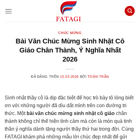
Chuyển
đến
nội
dung
CHÚC MỪNG
Bài Văn Chúc Mừng Sinh Nhật Cô
Giáo Chân Thành, Ý Nghĩa Nhất
2026
ĐÃ ĐĂNG TRÊN
15.03.2026
BỞI
TOÀN TRẦN
Sinh nhật thầy cô là dịp đặc biệt để học trò bày tỏ lòng biết
ơn với những người đã dìu dắt mình trên con đường tri
thức. Một
bài văn chúc mừng sinh nhật cô giáo
chân
thành không chỉ thể hiện tình cảm mà còn là món quà tinh
thần ý nghĩa dành tặng người thầy thứ hai trong đời. Cùng
FATAGI khám phá những mẫu lời chúc đẹp nhất để gửi