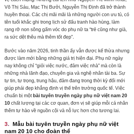
Võ Thị Sáu, Mạc Thị Bưởi, Nguyễn Thị Định đã trở thành
huyền thoại. Các chị mãi mãi là những người con ưu tú, có
tên tuổi khắc ghi trong lịch sử đấu tranh hào hùng, làm
rạng rỡ non sông gấm vóc do phụ nữ ta “trẻ cũng như già,
ra sức dệt thêu mà thêm tốt đẹp”.
Bước vào năm 2026, tinh thần ấy vẫn được kế thừa nhưng
được làm mới bằng những giá trị hiện đại. Phụ nữ ngày
nay không chỉ “giỏi việc nước, đảm việc nhà” mà còn là
những nhà lãnh đạo, chuyên gia và nghệ nhân tài ba. Sự
tự tin, tự trọng, trung hậu, đảm đang trong thời kỳ đổi mới
giúp phái đẹp khẳng định vị thế trên trường quốc tế. Việc
chuẩn bị một
bài tuyên truyền ngày phụ nữ việt nam 20
10
chất lượng tại các cơ quan, đơn vị sẽ giúp mỗi cá nhân
thêm tự hào về nguồn cội và nỗ lực hơn cho tương lai.
Mẫu bài tuyên truyền ngày phụ nữ việt
nam 20 10 cho đoàn thể