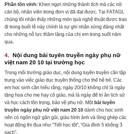
Phần tôn vinh:
Khen ngợi những thành tích mà các nữ
cán bộ, nhân viên trong đơn vị đã đạt được. Tại FATAGI,
chúng tôi nhận thấy những món quà nghệ thuật được trao
đi trong buổi lễ này chính là sự ghi nhận xứng đáng nhất
cho những nỗ lực thầm lặng của chị em trong suốt năm
qua.
Nội dung bài tuyên truyền ngày phụ nữ
việt nam 20 10 tại trường học
Trong môi trường giáo dục, nội dung tuyên truyền cần tập
trung vào việc giáo dục truyền thống cho thế hệ trẻ. Các
em học sinh cần hiểu rằng, ngày 20/10 không chỉ là ngày
tặng hoa cho mẹ hay cô giáo, mà là ngày để tri ân lịch sử
và học cách tôn trọng, bảo vệ phụ nữ. Một
bài tuyên
truyền ngày phụ nữ việt nam 20 10
dành cho học sinh
nên có ngôn ngữ gần gũi, giàu hình ảnh và lồng ghép các
hoạt động thi đua như “Tiết học tốt”, “Gia đình 5 không 3
sạch”.