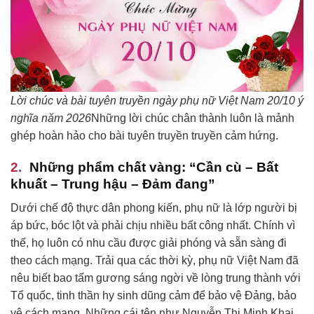
Lời chúc và bài tuyên truyền ngày phụ nữ Việt Nam 20/10 ý
nghĩa năm 2026
Những lời chúc chân thành luôn là mảnh
ghép hoàn hảo cho bài tuyên truyền truyền cảm hứng.
Những phẩm chất vàng: “Cần cù – Bất
khuất – Trung hậu – Đảm đang”
Dưới chế độ thực dân phong kiến, phụ nữ là lớp người bị
áp bức, bóc lột và phải chịu nhiều bất công nhất. Chính vì
thế, họ luôn có nhu cầu được giải phóng và sẵn sàng đi
theo cách mạng. Trải qua các thời kỳ, phụ nữ Việt Nam đã
nêu biết bao tấm gương sáng ngời về lòng trung thành với
Tổ quốc, tinh thần hy sinh dũng cảm để bảo vệ Đảng, bảo
vệ cách mạng. Những cái tên như Nguyễn Thị Minh Khai,