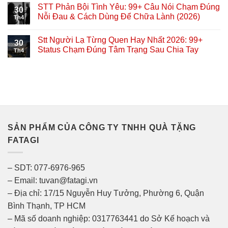
STT Phản Bội Tình Yêu: 99+ Câu Nói Chạm Đúng
30
Nỗi Đau & Cách Dùng Để Chữa Lành (2026)
Th4
Stt Người Lạ Từng Quen Hay Nhất 2026: 99+
30
Status Chạm Đúng Tâm Trạng Sau Chia Tay
Th4
SẢN PHẨM CỦA CÔNG TY TNHH QUÀ TẶNG
FATAGI
– SDT: 077-6976-965
– Email: tuvan@fatagi.vn
– Địa chỉ: 17/15 Nguyễn Huy Tưởng, Phường 6, Quận
Bình Thạnh, TP HCM
– Mã số doanh nghiệp: 0317763441 do Sở Kế hoạch và