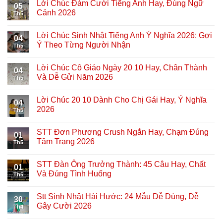
Lời Chúc Đám Cưới Tiếng Anh Hay, Đúng Ngữ
05
Cảnh 2026
Th5
Lời Chúc Sinh Nhật Tiếng Anh Ý Nghĩa 2026: Gợi
04
Ý Theo Từng Người Nhận
Th5
Lời Chúc Cô Giáo Ngày 20 10 Hay, Chân Thành
04
Và Dễ Gửi Năm 2026
Th5
Lời Chúc 20 10 Dành Cho Chị Gái Hay, Ý Nghĩa
04
2026
Th5
STT Đơn Phương Crush Ngắn Hay, Chạm Đúng
01
Tâm Trạng 2026
Th5
STT Đàn Ông Trưởng Thành: 45 Câu Hay, Chất
01
Và Đúng Tình Huống
Th5
Stt Sinh Nhật Hài Hước: 24 Mẫu Dễ Dùng, Dễ
30
Gây Cười 2026
Th4