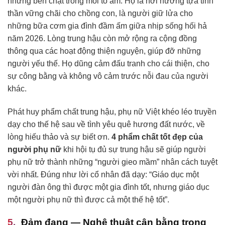
nhưng bền chặt trong mỗi tổ ấm. Họ là nơi nương tựa tinh
thần vững chãi cho chồng con, là người giữ lửa cho
những bữa cơm gia đình đầm ấm giữa nhịp sống hối hả
năm 2026. Lòng trung hậu còn mở rộng ra cộng đồng
thông qua các hoạt động thiện nguyện, giúp đỡ những
người yếu thế. Họ dũng cảm đấu tranh cho cái thiện, cho
sự công bằng và không vô cảm trước nỗi đau của người
khác.
Phát huy phẩm chất trung hậu, phụ nữ Việt khéo léo truyền
dạy cho thế hệ sau về tình yêu quê hương đất nước, về
lòng hiếu thảo và sự biết ơn.
4 phẩm chất tốt đẹp của
người phụ nữ
khi hội tụ đủ sự trung hậu sẽ giúp người
phụ nữ trở thành những “người gieo mầm” nhân cách tuyệt
vời nhất. Đúng như lời cổ nhân đã dạy: “Giáo dục một
người đàn ông thì được một gia đình tốt, nhưng giáo dục
một người phụ nữ thì được cả một thế hệ tốt”.
Đảm đang — Nghệ thuật cân bằng trong