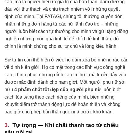
cao, mà là người hiểu rõ giá trị của bản thân, dám đương
đầu với thử thách và chịu trách nhiệm với những quyết
định của mình. Tại FATAGI, chúng tôi thường xuyên đón
nhận những đơn hàng từ các nữ lãnh đạo trẻ – những
người luôn biết cách tự thưởng cho mình và gửi tặng đồng
nghiệp những món quà tinh tế để khích lệ tinh thần, đó
chính là minh chứng cho sự tự chủ và lòng kiêu hãnh.
Sự tự tin còn thể hiện ở việc họ dám xóa bỏ những rào cản
về định kiến giới. Họ có mặt trong các lĩnh vực công nghệ
cao, chinh phục những đỉnh cao tri thức mà trước đây vốn
được mặc định dành cho nam giới. Một người phụ nữ sở
hữu
4 phẩm chất tốt đẹp của người phụ nữ
luôn biết
cách tỏa sáng theo cách riêng của mình, biến những
khuyết điểm trở thành động lực để hoàn thiện và không
bao giờ cho phép bản thân gục ngã trước khó khăn.
Tự trọng — Khí chất thanh tao từ chiều
sâu nội tại