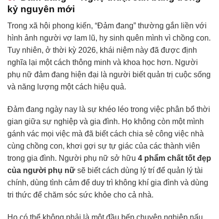
kỷ nguyên mới
Trong xã hội phong kiến, “Đảm đang” thường gắn liền với
hình ảnh người vợ lam lũ, hy sinh quên mình vì chồng con.
Tuy nhiên, ở thời kỳ 2026, khái niệm này đã được định
nghĩa lại một cách thông minh và khoa học hơn. Người
phụ nữ đảm đang hiện đại là người biết quản trị cuộc sống
và năng lượng một cách hiệu quả.
Đảm đang ngày nay là sự khéo léo trong việc phân bổ thời
gian giữa sự nghiệp và gia đình. Họ không còn một mình
gánh vác mọi việc mà đã biết cách chia sẻ công việc nhà
cùng chồng con, khơi gợi sự tự giác của các thành viên
trong gia đình. Người phụ nữ sở hữu
4 phẩm chất tốt đẹp
của người phụ nữ
sẽ biết cách dùng lý trí để quản lý tài
chính, dùng tình cảm để duy trì không khí gia đình và dùng
tri thức để chăm sóc sức khỏe cho cả nhà.
Họ có thể không phải là một đầu bếp chuyên nghiệp nấu