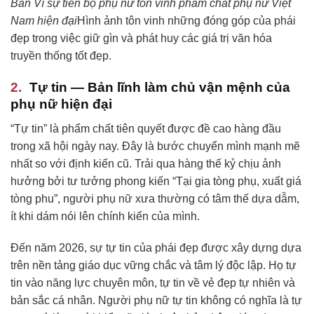
Ban Vì sự tiến bộ phụ nữ tôn vinh phẩm chất phụ nữ Việt
Nam hiện đại
Hình ảnh tôn vinh những đóng góp của phái
đẹp trong việc giữ gìn và phát huy các giá trị văn hóa
truyền thống tốt đẹp.
Tự tin — Bản lĩnh làm chủ vận mệnh của
phụ nữ hiện đại
“Tự tin” là phẩm chất tiên quyết được đề cao hàng đầu
trong xã hội ngày nay. Đây là bước chuyển mình mạnh mẽ
nhất so với định kiến cũ. Trải qua hàng thế kỷ chịu ảnh
hưởng bởi tư tưởng phong kiến “Tại gia tòng phụ, xuất giá
tòng phu”, người phụ nữ xưa thường có tâm thế dựa dẫm,
ít khi dám nói lên chính kiến của mình.
Đến năm 2026, sự tự tin của phái đẹp được xây dựng dựa
trên nền tảng giáo dục vững chắc và tâm lý độc lập. Họ tự
tin vào năng lực chuyên môn, tự tin về vẻ đẹp tự nhiên và
bản sắc cá nhân. Người phụ nữ tự tin không có nghĩa là tự