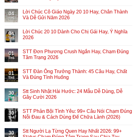
Lời Chúc Cô Giáo Ngày 20 10 Hay, Chân Thành
04
Và Dễ Gửi Năm 2026
Th5
Lời Chúc 20 10 Dành Cho Chị Gái Hay, Ý Nghĩa
04
2026
Th5
STT Đơn Phương Crush Ngắn Hay, Chạm Đúng
01
Tâm Trạng 2026
Th5
STT Đàn Ông Trưởng Thành: 45 Câu Hay, Chất
01
Và Đúng Tình Huống
Th5
Stt Sinh Nhật Hài Hước: 24 Mẫu Dễ Dùng, Dễ
30
Gây Cười 2026
Th4
STT Phản Bội Tình Yêu: 99+ Câu Nói Chạm Đúng
30
Nỗi Đau & Cách Dùng Để Chữa Lành (2026)
Th4
Stt Người Lạ Từng Quen Hay Nhất 2026: 99+
30
Status Chạm Đúng Tâm Trạng Sau Chia Tay