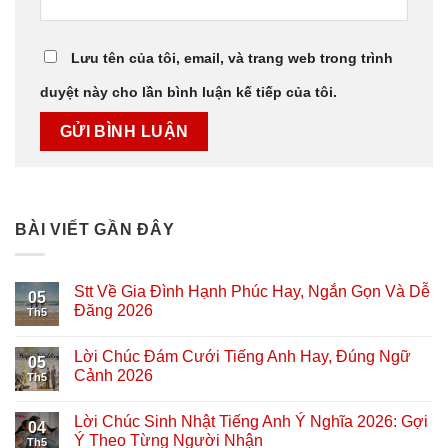
Lưu tên của tôi, email, và trang web trong trình
duyệt này cho lần bình luận kế tiếp của tôi.
BÀI VIẾT GẦN ĐÂY
Stt Về Gia Đình Hạnh Phúc Hay, Ngắn Gọn Và Dễ
05
Đăng 2026
Th5
Lời Chúc Đám Cưới Tiếng Anh Hay, Đúng Ngữ
05
Cảnh 2026
Th5
Lời Chúc Sinh Nhật Tiếng Anh Ý Nghĩa 2026: Gợi
04
Ý Theo Từng Người Nhận
Th5