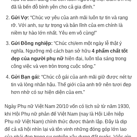
đã là bến đỗ bình yên cho cả gia đình.”
Gửi Vợ:
“Chúc vợ yêu của anh mãi luôn tự tin và rạng
rỡ. Với anh, sự tự trọng và bản lĩnh của em chính là
niềm tự hào lớn nhất. Yêu em vô cùng!”
Gửi Đồng nghiệp:
“Chúc chị/em một ngày lễ thật ý
nghĩa. Ngưỡng mộ cách bạn sở hữu
4 phẩm chất tốt
đẹp của người phụ nữ
hiện đại, luôn tỏa sáng trong
công việc và vẹn tròn trong cuộc sống.”
Gửi Bạn gái:
“Chúc cô gái của anh mãi giữ được nét tự
tin và lòng nhân hậu. Thế giới của anh trở nên tươi đẹp
hơn nhờ có sự hiện diện của em.”
Ngày Phụ nữ Việt Nam 20/10 vốn có lịch sử từ năm 1930,
khi Hội Phụ nữ phản đế Việt Nam (nay là Hội Liên hiệp
Phụ nữ Việt Nam) chính thức được thành lập. Đây là dịp
để cả xã hội nhìn lại và tôn vinh những đóng góp lớn lao
của phái đẹp trong sự nghiệp xây dựng đất nước. Việc gìn